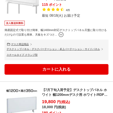
115
ポイント
4件
最短 08/18(火) お届け予定
簡易固定式で取り付け簡単、幅1400mm対応デスクトップパネル天盤に取り付ける
だけなので設置も簡単、天板をキズつけ
…
デスク周辺用品
デスクトップパネル・デスクパーテーション・卓上パーテーション・サイドパネル
スチールタイプ クランプ型
【7月下旬入荷予定】デスクトップパネル ホ
ワイト 幅1200mmデスク用 ホワイト/RDP-
1200...
19,800
円(税込)
18,000
円(税抜)
180
ポイント