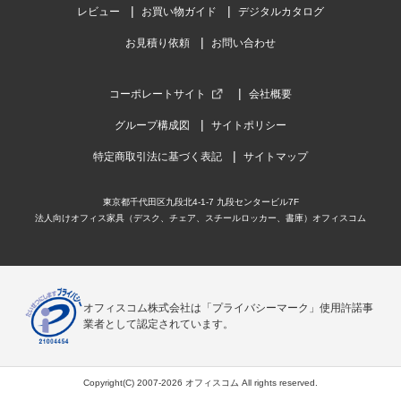
少し重いがしっかりした作り
事務
レビュー
お買い物ガイド
デジタルカタログ
商品には満足していますが、机と止めるねじが3つのうちの一つ
パソ
お見積り依頼
お問い合わせ
がばかになっていてしめ...
もっと見る
す。
コーポレートサイト
会社概要
グループ構成図
サイトポリシー
特定商取引法に基づく表記
サイトマップ
商品を見る
東京都千代田区九段北4-1-7 九段センタービル7F
すべてのお客様のコメント見る
法人向けオフィス家具（デスク、チェア、スチールロッカー、書庫）オフィスコム
HS-YS-126 / デスクトップパネル 幅
1400【ホワイト・シルバーメタリック】
4.8
オフィスコム株式会社は「プライバシーマーク」使用許諾事
業者として認定されています。
レビュー数
4
件
平均評価
4.8
Copyright(C) 2007-2026 オフィスコム All rights reserved.