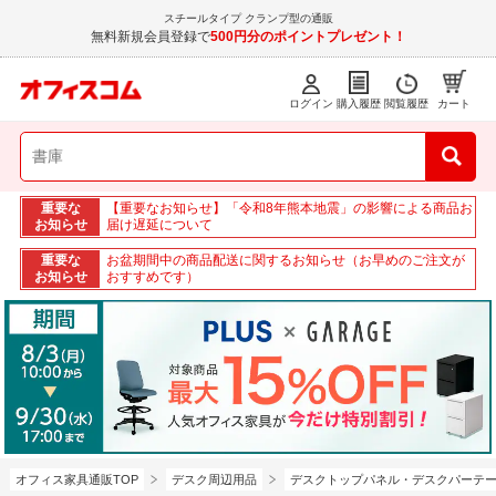
スチールタイプ クランプ型の通販
無料新規会員登録で
500円分のポイントプレゼント！
ログイン
購入履歴
閲覧履歴
カート
重要な
【重要なお知らせ】「令和8年熊本地震」の影響による商品お
お知らせ
届け遅延について
重要な
お盆期間中の商品配送に関するお知らせ（お早めのご注文が
お知らせ
おすすめです）
オフィス家具通販TOP
デスク周辺用品
デスクトップパネル・デスクパーテ