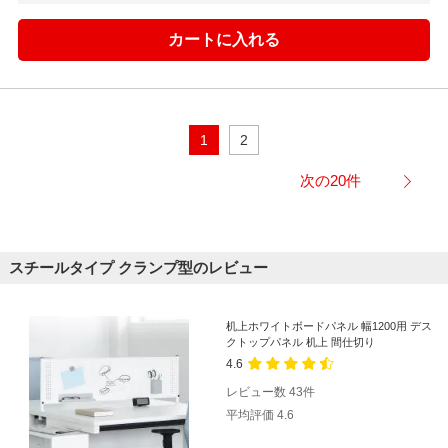
1
2
次の20件
スチールタイプ クランプ型のレビュー
机上ホワイトボードパネル 幅1200用 デス
クトップパネル 机上 間仕切り
4.6
レビュー数
43
件
平均評価
4.6