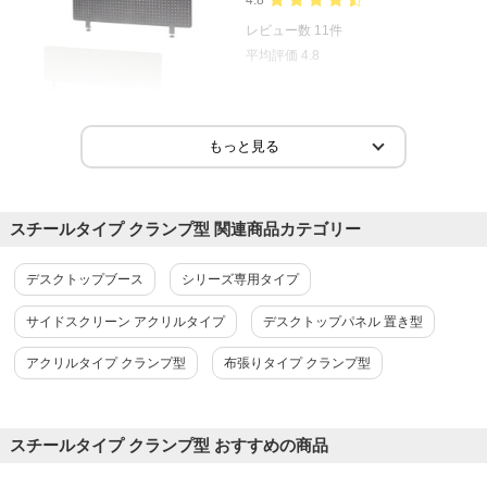
レビュー数
11
件
平均評価
4.8
2024-10-18
ご購入者様
購入確認済み
ご購
対応が早くてよかったです🎀
オフ
スチールタイプ クランプ型 関連商品カテゴリー
した
対応が早くてよかったです🎀
ます
デスクトップブース
シリーズ専用タイプ
オフ
サイドスクリーン アクリルタイプ
デスクトップパネル 置き型
た。
アクリルタイプ クランプ型
布張りタイプ クランプ型
スチールタイプ クランプ型 おすすめの商品
商品を見る
すべてのお客様のコメント見る