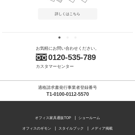
詳しくはこちら
商品を見る
すべてのお客様のコメント見る
お気軽にお問い合わせください。
0120-535-789
メタルデスクトップパネル 幅1200×奥行
カスタマーセンター
22×高さ303mm
4.6
レビュー数
8
件
適格請求書発行事業者登録番号
平均評価
4.6
T1-0100-0112-5570
オフィス家具通販TOP
ショールーム
2026-02-02
ご購入者様
購入確認済み
ご購
オフィスのギモン
スタイルブック
メディア掲載