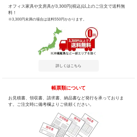
オフィス家具や文房具が3,300円(税込)以上のご注文で送料無
料！
商品を見る
※3,300円未満の場合は送料550円かかります。
すべてのお客様のコメント見る
HS-YS-123 / デスクトップパネル 幅
600【ホワイト・シルバーメタリック】
4.7
レビュー数
3
件
詳しくはこちら
平均評価
4.7
帳票類について
2026-04-18
お見積書、領収書、請求書、納品書など発行を承っておりま
す。ご注文時に備考欄よりご依頼ください。
ご購入者様
購入確認済み
ご購
よかったです
最適
大変べんりです
デス
イド