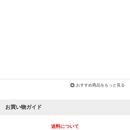
メタルデスクトップパネル 幅1400×奥行
22×高さ303mm
4.3
レビュー数
15
件
平均評価
4.3
2026-07-30
ご購入者様
購入確認済み
ご購
とても良い商品でした
デス
おすすめ商品をもっと見る
想像していたよりしっかりとした商品でした。 ちゃんと仕切れ
色味
てマグネットなども取り...
もっと見る
お買い物ガイド
送料について