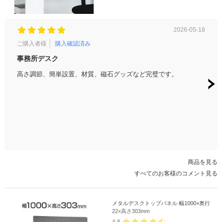
2026-05-18
ご購入者様
購入確認済み
ご購
事務所デスク
デス
高さ調節、簡単設置、材質、磁石グッズなど完璧です。
良い
商品を見る
すべてのお客様のコメント見る
メタルデスクトップパネル 幅1000×奥行
22×高さ303mm
4.8