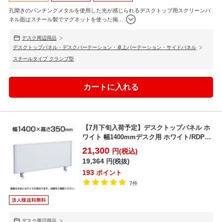
孔開きのパンチングメタルを使用した光が感じられるデスクトップ用スクリーンパ
ネル面はスチール製でマグネットを使った掲
…
デスク周辺用品
デスクトップパネル・デスクパーテーション・卓上パーテーション・サイドパネル
スチールタイプ クランプ型
【7月下旬入荷予定】デスクトップパネル ホ
ワイト 幅1400mmデスク用 ホワイト/RDP-
1400...
21,300
円(税込)
19,364
円(税抜)
193
ポイント
7件
デスク周辺用品