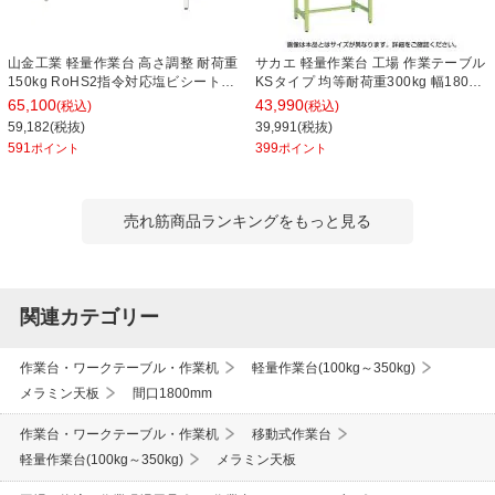
山金工業 軽量作業台 高さ調整 耐荷重
サカエ 軽量作業台 工場 作業テーブル
150kg RoHS2指令対応塩ビシート天
KSタイプ 均等耐荷重300kg 幅1800×
板 ワークテーブル 150シリーズ 幅
奥行750×高さ740mm KS-187S
65,100
43,990
(税込)
(税込)
1800×奥行900×高さ600～900mm
59,182(税抜)
39,991(税抜)
SURA-1890-GYW
591
399
ポイント
ポイント
売れ筋商品ランキングをもっと見る
関連カテゴリー
作業台・ワークテーブル・作業机
軽量作業台(100kg～350kg)
メラミン天板
間口1800mm
作業台・ワークテーブル・作業机
移動式作業台
軽量作業台(100kg～350kg)
メラミン天板