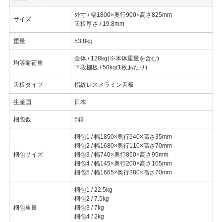
外寸 / 幅1800×奥行900×高さ825mm
サイズ
天板厚さ / 19.8mm
重量
53.8kg
全体 / 128kg(※本体重量を含む)
均等耐荷重
下段棚板 / 50kg(1枚あたり)
天板タイプ
指紋レスメラミン天板
生産国
日本
梱包数
5箱
梱包1 / 幅1850×奥行940×高さ35mm
梱包2 / 幅1680×奥行110×高さ70mm
梱包サイズ
梱包3 / 幅740×奥行860×高さ95mm
梱包4 / 幅145×奥行200×高さ105mm
梱包5 / 幅1665×奥行380×高さ70mm
梱包1 / 22.5kg
梱包2 / 7.5kg
梱包重量
梱包3 / 7kg
梱包4 / 2kg