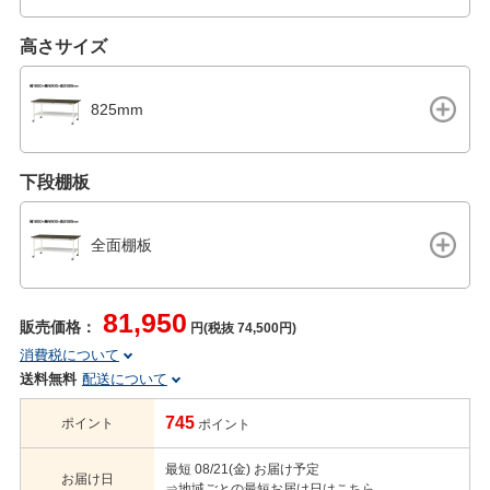
高さサイズ
825mm
下段棚板
全面棚板
81,950
販売価格：
円(税抜 74,500円)
消費税について
送料無料
配送について
745
ポイント
ポイント
最短 08/21(金) お届け予定
お届け日
⇒地域ごとの最短お届け日はこちら