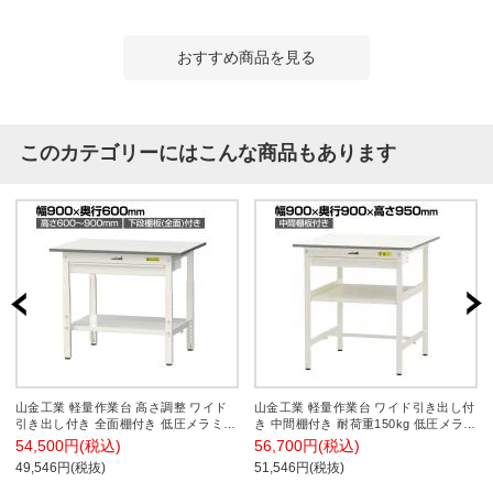
おすすめ商品を見る
このカテゴリーにはこんな商品もあります
山金工業 軽量作業台 高さ調整 ワイド
山金工業 軽量作業台 ワイド引き出し付
引き出し付き 全面棚付き 低圧メラミン
き 中間棚付き 耐荷重150kg 低圧メラミ
天板 ワークテーブル 150シリーズ
ン天板 ワークテーブル 150シリーズ
54,500円(税込)
56,700円(税込)
SUPA-960WTT-WW 幅900×奥行600×高
SUPH-990WF-WW 幅900×奥行900×高
49,546円(税抜)
51,546円(税抜)
さ600～900mm
さ950mm