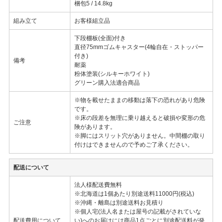
梱包5 / 14.8kg
組み立て
お客様組立品
下段棚板(全面)付き
直径75mmゴムキャスター(4輪自在・ストッパー
付き)
備考
耐薬
粉体塗装(シルキーホワイト)
グリーン購入法適合商品
※物を載せたままの移動は落下の恐れがあり危険
です。
※床の段差を無理に乗り越えると破損や変形の危
ご注意
険があります。
※脚にはスリット穴がありません。中間棚の取り
付けはできませんので予めご了承ください。
配送について
法人様配送費無料
※北海道は1個あたり別途送料11000円(税込)
※沖縄・離島は別途送料お見積り
※個人宅(法人名または屋号の記載がされていな
配送費用について
い)へのお届けには商品1点ごとに別途配送料が発