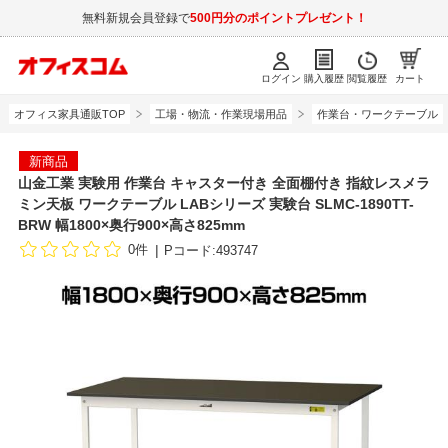
無料新規会員登録で
500円分のポイントプレゼント！
ログイン
購入履歴
閲覧履歴
カート
オフィス家具通販TOP
工場・物流・作業現場用品
作業台・ワークテーブル
新商品
山金工業 実験用 作業台 キャスター付き 全面棚付き 指紋レスメラ
ミン天板 ワークテーブル LABシリーズ 実験台 SLMC-1890TT-
BRW 幅1800×奥行900×高さ825mm
0件
Pコード:493747