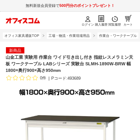
無料新規会員登録で
500円分のポイントプレゼント！
ログイン
購入履歴
閲覧履歴
カート
オフィス家具通販TOP
工場・物流・作業現場用品
作業台・ワークテーブル
新商品
山金工業 実験用 作業台 ワイド引き出し付き 指紋レスメラミン天
板 ワークテーブル LABシリーズ 実験台 SLMH-1890W-BRW 幅
1800×奥行900×高さ950mm
0件
Pコード:493689