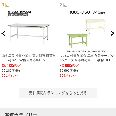
1
2
位
位
山金工業 軽量作業台 高さ調整 耐荷重
サカエ 軽量作業台 工場 作業テーブル
150kg RoHS2指令対応塩ビシート天
KSタイプ 均等耐荷重300kg 幅1800×
板 ワークテーブル 150シリーズ 幅
奥行750×高さ740mm KS-187S
65,100
43,990
(税込)
(税込)
1800×奥行900×高さ600～900mm
59,182(税抜)
39,991(税抜)
SURA-1890-GYW
591
399
ポイント
ポイント
売れ筋商品ランキングをもっと見る
関連カテゴリー