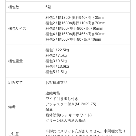
梱包数
5箱
梱包1 / 幅1850×奥行940×高さ35mm
梱包2 / 幅1680×奥行110×高さ70mm
梱包サイズ
梱包3 / 幅960×奥行860×高さ95mm
梱包4 / 幅1650×奥行465×高さ90mm
梱包5 / 幅560×奥行80×高さ40mm
梱包1 / 22.5kg
梱包2 / 7.5kg
梱包重量
梱包3 / 9.6kg
梱包4 / 13.6kg
梱包5 / 1.5kg
組み立て
お客様組立品
連結可能
ワイド引き出し付き
アジャスター付き(M12×P1.75)
備考
耐薬
粉体塗装(シルキーホワイト)
グリーン購入法適合商品
※脚にはスリット穴がありません。中間棚の取り
ご注意