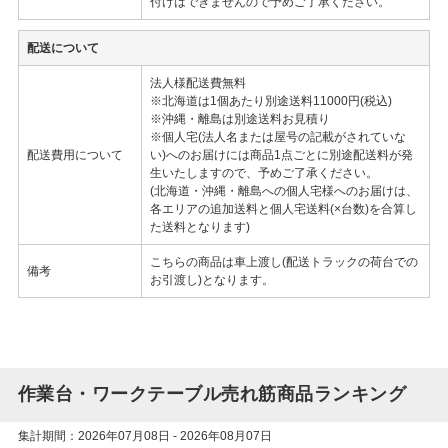
付けはできませんので予めご了承ください。
配送について
法人様配送費無料
※北海道は1個あたり別途送料11000円(税込)
※沖縄・離島は別途送料お見積り
※個人宅(法人名または屋号の記載がされていな
配送費用について
い)へのお届けには商品1点ごとに別途配送料が発
生いたしますので、予めご了承ください。
(北海道・沖縄・離島への個人宅様へのお届けは、
各エリアの追加送料と個人宅送料(×台数)を合算し
た送料となります)
こちらの商品は車上渡し(配送トラックの荷台での
備考
お引渡し)となります。
作業台・ワークテーブル売れ筋商品ランキング
集計期間：2026年07月08日 - 2026年08月07日