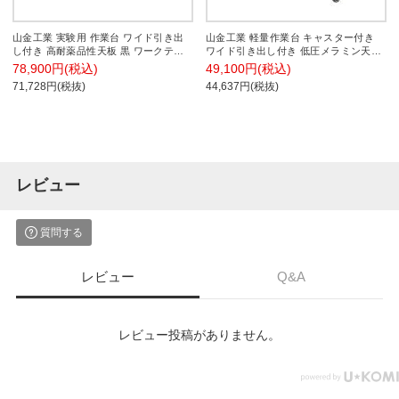
山金工業 実験用 作業台 ワイド引き出
山金工業 軽量作業台 キャスター付き
し付き 高耐薬品性天板 黒 ワークテー
ワイド引き出し付き 低圧メラミン天板
ブル LABシリーズ 実験台 SLK-1575W-
ワークテーブル 150シリーズ 移動式
78,900円(税込)
49,100円(税込)
BKW 幅1500×奥行750×高さ740mm
SUPC-1275W-WW 幅1200×奥行750×
71,728円(税抜)
44,637円(税抜)
高さ825mm
レビュー
質問する
レビュー
Q&A
レビュー投稿がありません。