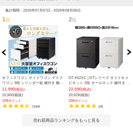
集計期間：2026年07月07日 - 2026年08月06日
1
2
位
位
オフィスワゴン サイドワゴン デスク
GT-462SC | GTシリーズ サイドキャ
ワゴン 3段 シリンダー錠 鍵付き 幅
ビネット 2段 オールロック 鍵付き オ
390×奥行510×高さ600mm【ホワイ
フィスワゴン サイドワゴン デスクワ
11,990
22,690
(税込)
(税込)
ト・ブラック】
ゴン 収納 幅395×奥行550×高さ
10,900(税抜)
20,628(税抜)
616mm 【完成品】
109
206
ポイント
ポイント
729件
2件
売れ筋商品ランキングをもっと見る