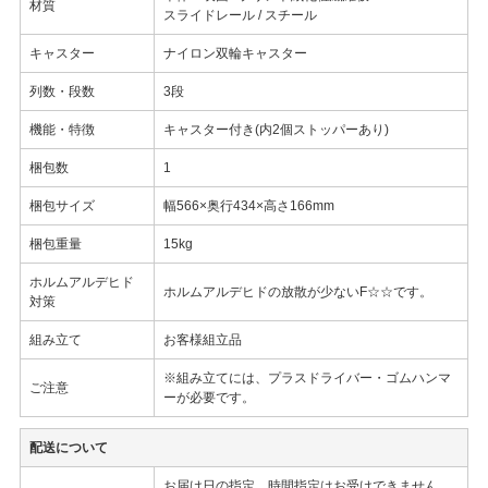
材質
スライドレール / スチール
キャスター
ナイロン双輪キャスター
列数・段数
3段
機能・特徴
キャスター付き(内2個ストッパーあり)
梱包数
1
梱包サイズ
幅566×奥行434×高さ166mm
梱包重量
15kg
ホルムアルデヒド
ホルムアルデヒドの放散が少ないF☆☆です。
対策
組み立て
お客様組立品
※組み立てには、プラスドライバー・ゴムハンマ
ご注意
ーが必要です。
配送について
お届け日の指定、時間指定はお受けできません。