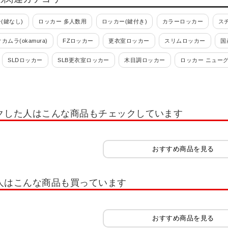
(鍵なし)
ロッカー 多人数用
ロッカー(鍵付き)
カラーロッカー
ス
オカムラ(okamura)
FZロッカー
更衣室ロッカー
スリムロッカー
国
SLDロッカー
SLB更衣室ロッカー
木目調ロッカー
ロッカー ニュー
 ロッカー ホワイト OC
多人数用小物入れロッカー
学校用ロッカー・スクー
れ・スイッパー
ロッカー 1人用
ロッカー 2人用
ロッカー 3人用
ロッ
クした人はこんな商品もチェックしています
ー 12人用
ロッカー 多人数用
ロッカーホワイト系(白)
ロッカーオプシ
ッカー IC錠
ロッカー 南京錠
コインリターン錠
内筒交換錠
キャビ
おすすめ商品を見る
書類整理ケース
木製キャビネット・木製ラック・木製書庫
役員用家具
扉
木製シューズラック
樹脂棚付き 木製シューズラック
木製スリッパシューズラ
人はこんな商品も買っています
イプ スリム
シューズボックス 扉付きタイプ ゆったり
シューズボックス オ
シューズラック
スリッパラック
シューズボックス オープンタイプ 可動棚
おすすめ商品を見る