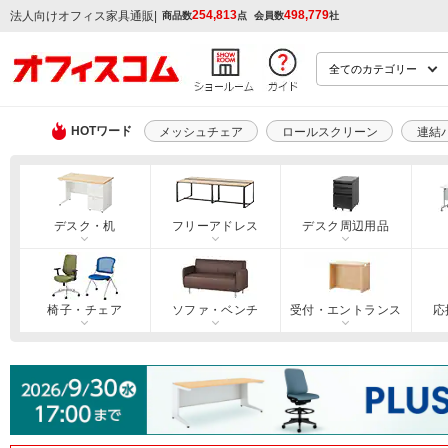
254,813
498,779
|
法人向けオフィス家具通販
商品数
点
会員数
社
HOTワード
メッシュチェア
ロールスクリーン
連結
デスク・机
フリーアドレス
デスク周辺用品
椅子・チェア
ソファ・ベンチ
受付・エントランス
応