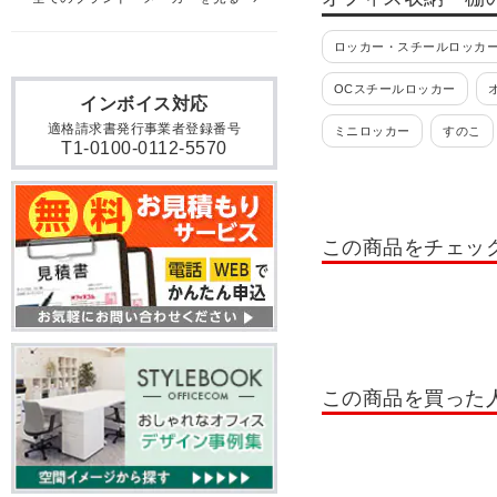
ロッカー・スチールロッカー
OCスチールロッカー
インボイス対応
適格請求書発行事業者登録番号
ミニロッカー
すのこ
T1-0100-0112-5570
貴重品ロッカー
日本製
掃除用具入れ・掃除道具入
この商品をチェッ
ロッカー 10人用
ロッカ
ロッカー テンキー錠
ロ
書類整理棚・小物整理棚・
OCシューズロッカー
この商品を買った
シューズボックス 扉付きタ
木製シューズボックス