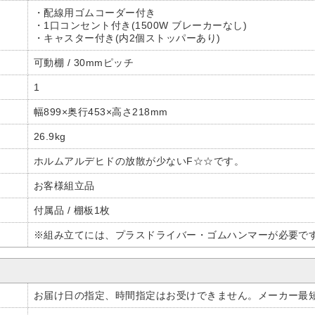
・配線用ゴムコーダー付き
・1口コンセント付き(1500W ブレーカーなし)
・キャスター付き(内2個ストッパーあり)
可動棚 / 30mmピッチ
1
幅899×奥行453×高さ218mm
26.9kg
ホルムアルデヒドの放散が少ないF☆☆です。
お客様組立品
付属品 / 棚板1枚
※組み立てには、プラスドライバー・ゴムハンマーが必要で
お届け日の指定、時間指定はお受けできません。メーカー最