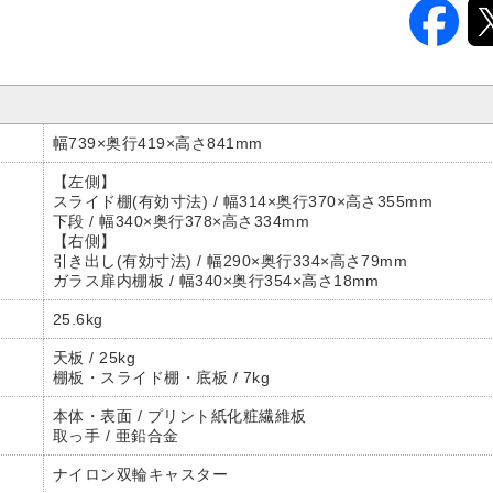
幅739×奥行419×高さ841mm
【左側】
スライド棚(有効寸法) / 幅314×奥行370×高さ355mm
下段 / 幅340×奥行378×高さ334mm
【右側】
引き出し(有効寸法) / 幅290×奥行334×高さ79mm
ガラス扉内棚板 / 幅340×奥行354×高さ18mm
25.6kg
天板 / 25kg
棚板・スライド棚・底板 / 7kg
本体・表面 / プリント紙化粧繊維板
取っ手 / 亜鉛合金
ナイロン双輪キャスター