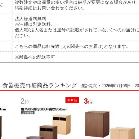
複数注文や出荷量の多い場合は納期が変更になる場合があり
て
納期詳細はお問い合わせください。
法人様送料無料
※沖縄は別途送料。
個人宅(法人名または屋号の記載がされていない)へのお届け
ださい。
こちらの商品は軒先渡し(玄関先へのお届け)となります。
※離島への配送不可
・食器棚売れ筋商品ランキング
集計期間：2026年07月06日 - 2
2
3
新商品
位
位