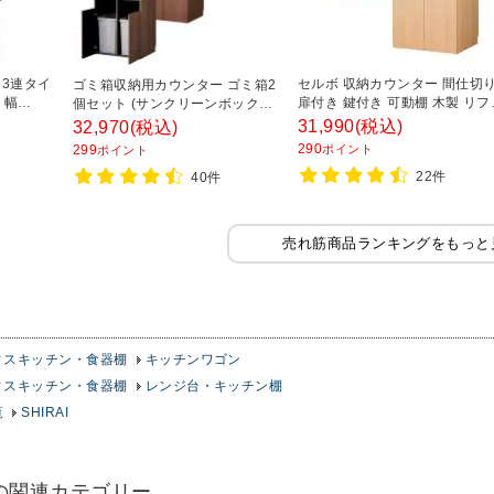
 3連タイ
セルボ 収納カウンター 間仕切
ゴミ箱収納用カウンター ゴミ箱2
 幅
扉付き 鍵付き 可動棚 木製 リフ
個セット (サンクリーンボックス
0mm ダス
ッシュスペース 幅796×奥行608
角型 70Lサイズ) 木製 幅796×奥
31,990
(税込)
32,970
(税込)
ウンター
高さ950mm
行608×高さ950mm ダストボック
290
299
ポイント
ポイント
ャスター
ス キッチンカウンター アジャス
22件
 おしゃれ
40件
ター付き 70L 木目調 おしゃれ
売れ筋商品ランキングをもっと
ィスキッチン・食器棚
キッチンワゴン
ィスキッチン・食器棚
レンジ台・キッチン棚
覧
SHIRAI
の関連カテゴリー