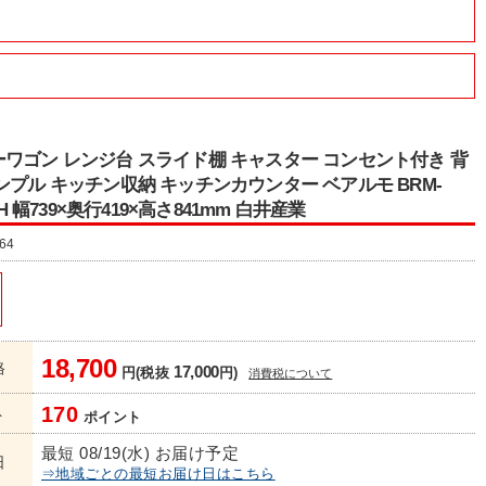
ワゴン レンジ台 スライド棚 キャスター コンセント付き 背
ンプル キッチン収納 キッチンカウンター ベアルモ BRM-
WH 幅739×奥行419×高さ841mm 白井産業
64
18,700
格
17,000
円(税抜
円)
消費税について
170
ト
ポイント
最短 08/19(水) お届け予定
日
⇒地域ごとの最短お届け日はこちら