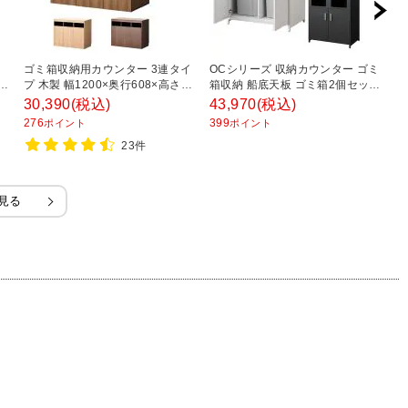
り
ゴミ箱収納用カウンター 3連タイ
OCシリーズ 収納カウンター ゴミ
O
レ
プ 木製 幅1200×奥行608×高さ
箱収納 船底天板 ゴミ箱2個セット
箱
×
950mm ダストボックス キッチン
70L スチール製 幅900×奥行575×
ッ
30,390
(税込)
43,970
(税込)
3
カウンター ペールカウンター ア
高さ990mm スリット キッチン
5
276
399
3
ポイント
ポイント
ジャスター付き 70L 大容量 木目
ゴミ箱 収納 休憩室
チ
23件
調 おしゃれ 分別 オフィス
見る