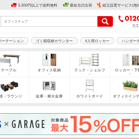
3,300円以上で送料無料
最短当日出荷
組立設置サービス(地
パーテーション
ゴミ箱収納カウンター
4人用ロッカー
ハンガー
テーブル
オフィス収納
ラック・シェルフ
ロッカー・下
接・ラウンジ
金庫・耐火金庫
ホワイトボード
オフィスイン