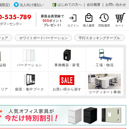
はじめての方へ
|
会社概要
|
お問い合わせ
域限定)
法人向け後払い
新規会員登録で
500
ポイント
プレゼント!
ログイン
購入履歴
閲覧履歴
カート
チェア
ホワイトボードパーテーション
平行スタッキングテーブル
駄箱
パーテーション
事務機器・家電
工場・物流
テリア
個室・集中ブース
お買い得から探す
コーディネート事例