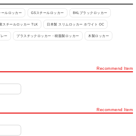
チールロッカー
GSスチールロッカー
BKLブラックロッカー
産スチールロッカー TLK
日本製 スリムロッカー ホワイト OC
グレー
プラスチックロッカー・樹脂製ロッカー
木製ロッカー
ルロッカー
パーソナルロッカー・フリーアドレスロッカー
カー 4人用
ロッカー 6人用
ロッカー 8人用
ロッカー 9人用
Recommend Item
ョン
ロッカー シリンダー錠
ロッカー ダイヤル錠
ネット・書庫
スチールキャビネット・スチール書庫
タイプから探す
下駄箱・シューズボックス・シューズロッカー・靴箱
ック
樹脂棚付き 木製スリッパシューズラック
Recommend Item
ープンタイプ
シューズボックス 扉・窓付きタイプ
下駄箱 オープンタイプ
プラスチックロッカー