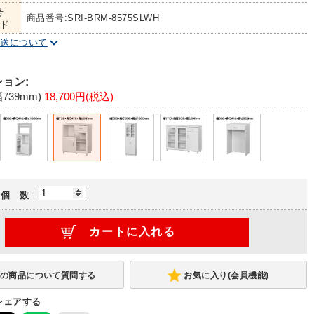
号
商品番号:SRI-BRM-8575SLWH
ド
配送について
ョン:
739mm)
18,700円(税込)
個 数
お気に入り(会員機能)
シェアする