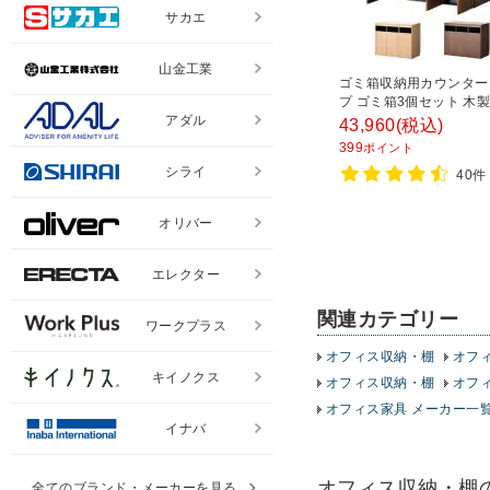
サカエ
山金工業
ゴミ箱収納用カウンター
プ ゴミ箱3個セット 木製
1200×奥行608×高さ95
アダル
43,960
(税込)
トボックス キッチンカ
399
ポイント
ペールカウンター アジ
シライ
40件
付き 70L 大容量 木目調
分別 オフィス
オリバー
エレクター
関連カテゴリー
ワークプラス
オフィス収納・棚
オフ
キイノクス
オフィス収納・棚
オフ
オフィス家具 メーカー一
イナバ
オフィス収納・棚
全てのブランド・メーカーを見る