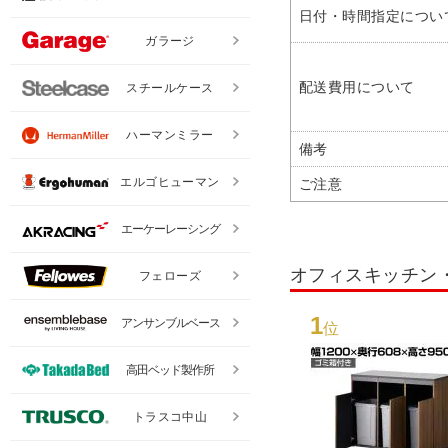
日付・時間指定につい
ガラージ
配送費用について
スチールケース
ハーマンミラー
備考
エルゴヒューマン
ご注意
エーケーレーシング
オフィスキッチン
フェローズ
1
アンサンブルベース
位
高田ベッド製作所
トラスコ中山