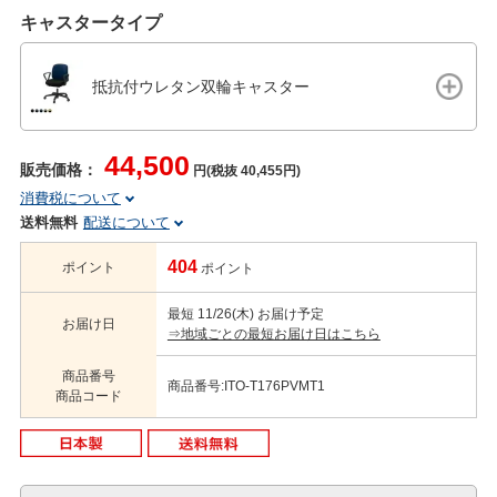
キャスタータイプ
抵抗付ウレタン双輪キャスター
44,500
販売価格：
円(税抜 40,455円)
消費税について
送料無料
配送について
404
ポイント
ポイント
最短 11/26(木) お届け予定
お届け日
⇒地域ごとの最短お届け日はこちら
商品番号
商品番号:ITO-T176PVMT1
商品コード