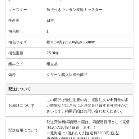
キャスター
抵抗付きウレタン双輪キャスター
生産国
日本
梱包数
1
梱包サイズ
幅705×奥行590×高さ860mm
梱包重量
25.9kg
組み立て
組立品
備考
グリーン購入法適合商品
配送について
この商品は受注生産の為、複数注文や出荷量の多
お届けについて
い時期などはさらにお時間を頂戴する可能性がご
ざいます。納期詳細はお問い合わせください。
配送費無料(再配達の際は、再配達費用として売価
(税込)の10%頂戴致します。)
配送費用について
※北海道は1個あたり別途送料3300円(税込)
※沖縄・離島は別途送料お見積り