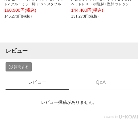
ト2 アルミミラー脚 アジャスタブル肘
ヘッドレスト 樹脂脚 T型肘 ウレタンキ
ランバーサポート ウレタンキャスター
ャスター 事務椅子 デスクチェア ハン
160,900円(税込)
144,400円(税込)
事務椅子 ハンガー付き 再生ポリエステ
ガー付き 背:抗ウイルスメッシュ T1
146,273円(税抜)
131,273円(税抜)
ル ZD
レビュー
質問する
レビュー
Q&A
レビュー投稿がありません。