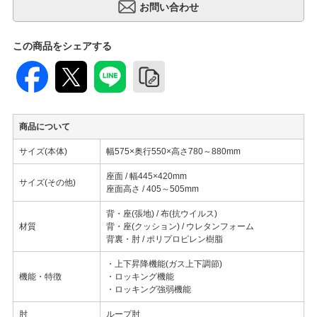
この商品をシェアする
商品について
サイズ(本体)
幅575×奥行550×高さ780～880mm
座面 / 幅445×420mm
サイズ(その他)
座面高さ / 405～505mm
背・座(張地) / 布(抗ウイルス)
材質
背・座(クッション) / ウレタンフォーム
背裏・肘 / ポリプロピレン樹脂
・上下昇降機能(ガス上下調節)
機能・特徴
・ロッキング機能
・ロッキング強弱機能
肘
ループ肘