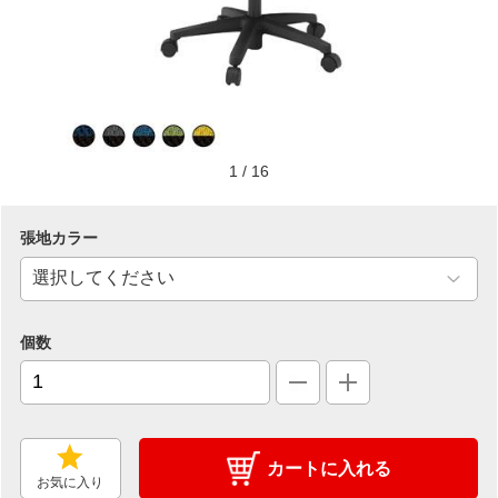
1
/
16
張地カラー
個数
カートに入れる
お気に入り