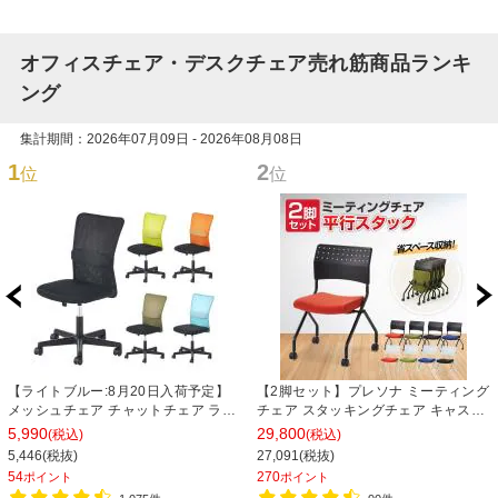
オフィスチェア・デスクチェア売れ筋商品ランキ
ング
集計期間：2026年07月09日 - 2026年08月08日
1
2
位
位
【ライトブルー:8月20日入荷予定】
【2脚セット】プレソナ ミーティング
メッシュチェア チャットチェア ラン
チェア スタッキングチェア キャスタ
バーサポート オフィスチェア デスク
ー付き 座面クッション 幅570×奥行
5,990
29,800
(税込)
(税込)
チェア 会議椅子 幅580×奥行580×高
565×高さ805mm 会議室 収納 法人
5,446(税抜)
27,091(税抜)
さ835-930mm
大人数 重ねる 会議用椅子 会議用チェ
54
270
ポイント
ポイント
ア