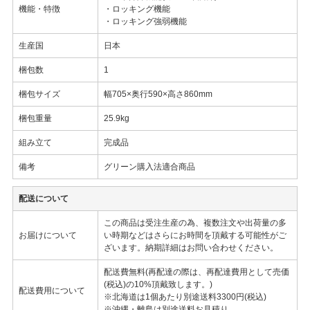
機能・特徴
・ロッキング機能
・ロッキング強弱機能
生産国
日本
梱包数
1
梱包サイズ
幅705×奥行590×高さ860mm
梱包重量
25.9kg
組み立て
完成品
備考
グリーン購入法適合商品
配送について
この商品は受注生産の為、複数注文や出荷量の多
お届けについて
い時期などはさらにお時間を頂戴する可能性がご
ざいます。納期詳細はお問い合わせください。
配送費無料(再配達の際は、再配達費用として売価
(税込)の10%頂戴致します。)
配送費用について
※北海道は1個あたり別途送料3300円(税込)
※沖縄・離島は別途送料お見積り