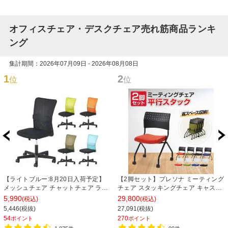
オフィスチェア・デスクチェア売れ筋商品ランキ
ング
集計期間：2026年07月09日 - 2026年08月08日
1
2
位
位
【ライトブルー:8月20日入荷予定】
【2脚セット】プレソナ ミーティング
メッシュチェア チャットチェア ラン
チェア スタッキングチェア キャスタ
バーサポート オフィスチェア デスク
ー付き 座面クッション 幅570×奥行
5,990
29,800
(税込)
(税込)
チェア 会議椅子 幅580×奥行580×高
565×高さ805mm 会議室 収納 法人
5,446(税抜)
27,091(税抜)
さ835-930mm
大人数 重ねる 会議用椅子 会議用チェ
54
270
ポイント
ポイント
ア