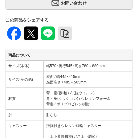
この商品をシェアする
商品について
サイズ(本体)
幅570×奥行545×高さ780～880mm
座面 / 幅445×415mm
サイズ(その他)
座面高さ / 405～505mm
背・座(張地) / 布(抗ウイルス)
材質
背・座(クッション) / ウレタンフォーム
背裏 / ポリプロピレン樹脂
肘
肘なし
キャスター
抵抗付きウレタン双輪キャスター
・上下昇降機能(ガス上下調節)