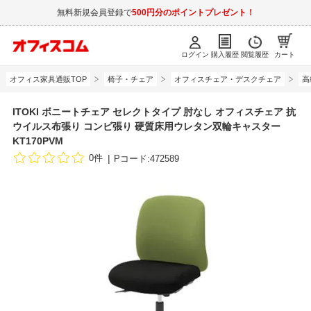
無料新規会員登録で
500円分のポイントプレゼント！
ログイン
購入履歴
閲覧履歴
カート
オフィス家具通販TOP
椅子・チェア
オフィスチェア・デスクチェア
高
ITOKI ボニートチェア セレクトタイプ 肘なし オフィスチェア 抗
ウイルス布張り コンビ張り 硬質床用ウレタン双輪キャスター
KT170PVM
0件
Pコード:472589