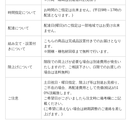
お時間のご指定は出来ません。(平日9時～17時の
時間指定について
配送となります。)
配達日(曜日)のご指定は一部地域ではお受け出来
配達について
ません。
こちらの商品は完成品設置付きでのお届けとなり
組み立て・設置付
ます。
きについて
※開梱・梱包材回収まで無料で行います。
階段での荷上げが必要な場合は別途費用が発生い
階上げについて
たしますので、ご相談下さい。(1階でのお渡しの
場合は送料無料)
土日祝日・曜日指定、階上げ等は別途お見積り。
ご不在の場合、再配達費用として売価(税込)の1
0%頂戴致します。
ご注意
ご希望日がございましたら注文時に備考欄にご記
載ください。
(ご希望に添えない場合は納期調整のご連絡を差し
上げます。)