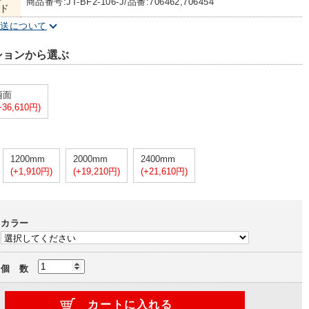
商品番号:JT-BF2-106-J/品番:706462,706454
ド
配送について
ションから選ぶ
両面
+36,610円)
1200mm
2000mm
2400mm
(+1,910円)
(+19,210円)
(+21,610円)
カラー
個 数