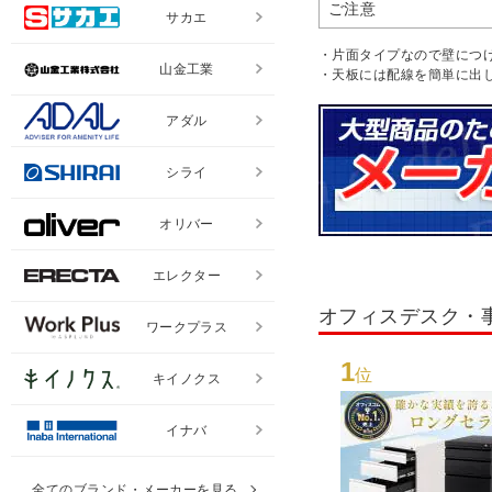
ご注意
サカエ
・片面タイプなので壁につ
山金工業
・天板には配線を簡単に出
アダル
シライ
オリバー
エレクター
オフィスデスク・
ワークプラス
1
位
キイノクス
イナバ
全てのブランド・メーカーを見る