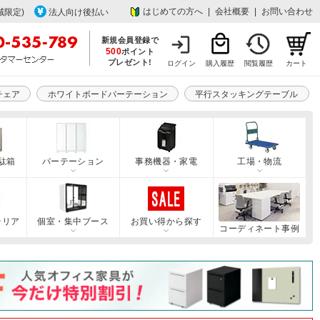
はじめての方へ
|
会社概要
|
お問い合わせ
域限定)
法人向け後払い
新規会員登録で
500
ポイント
プレゼント!
ログイン
購入履歴
閲覧履歴
カート
チェア
ホワイトボードパーテーション
平行スタッキングテーブル
駄箱
パーテーション
事務機器・家電
工場・物流
テリア
個室・集中ブース
お買い得から探す
コーディネート事例