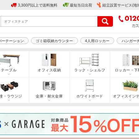
3,300円以上で送料無料
最短当日出荷
組立設置サービス(地
パーテーション
ゴミ箱収納カウンター
4人用ロッカー
ハンガー
テーブル
オフィス収納
ラック・シェルフ
ロッカー・下
接・ラウンジ
金庫・耐火金庫
ホワイトボード
オフィスイン