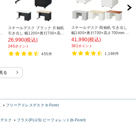
し
スチールデスク 両袖机 引き出し
ス
スチールデスク ブラック 片袖机
 配
幅1400×奥行700×高さ700mm 配
デ
引き出し 幅1200×奥行700×高さ
線穴 事務机 社長机 ビジネスデス
さ
720mm 配線穴 事務机 ビジネス
41,990
(税込)
1
26,990
(税込)
ク
ワ
デスク
381
1
245
ポイント
ポイント
1,188件
455件
見る
覧
フリーアドレスデスク b-Foret
スデスク
プラス(PLUS) ビーフォレット(b-Foret)