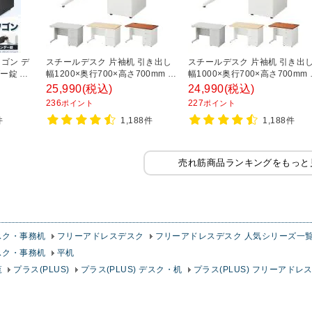
ゴン デ
スチールデスク 片袖机 引き出し
スチールデスク 片袖机 引き出
ー錠 鍵
幅1200×奥行700×高さ700mm 配
幅1000×奥行700×高さ700mm
高さ
線穴 事務机 ビジネスデスク
線穴 事務机 ビジネスデスク
25,990
(税込)
24,990
(税込)
ラック】
236
227
ポイント
ポイント
件
1,188件
1,188件
売れ筋商品ランキングをもっと
スク・事務机
フリーアドレスデスク
フリーアドレスデスク 人気シリーズ一
スク・事務机
平机
覧
プラス(PLUS)
プラス(PLUS) デスク・机
プラス(PLUS) フリーアドレ