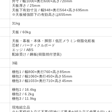
外寸 / 幅1000×奥行600×高さ720mm
天板厚さ / 25mm
天板下有効寸法 / 幅948×奥行564×高さ695mm
※天板補強部下の有効高さは655mm
31kg
天板 / 60kg
天板・幕板・本体・脚部 / 低圧メラミン樹脂化粧板
芯材 / パーティクルボード
エッジ / ABS
配線受け / 鋼板(樹脂焼付塗装)
3箱
梱包1 / 幅800×奥行760×高さ85mm
梱包2 / 幅1060×奥行450×高さ55mm
梱包3 / 幅1033×奥行710×高さ45mm
梱包1 / 16.4kg
梱包2 / 6.2kg
梱包3 / 11.9kg
現地組立品
※お客様組み立て不要(現地にて業者が組み立て作業を行いま