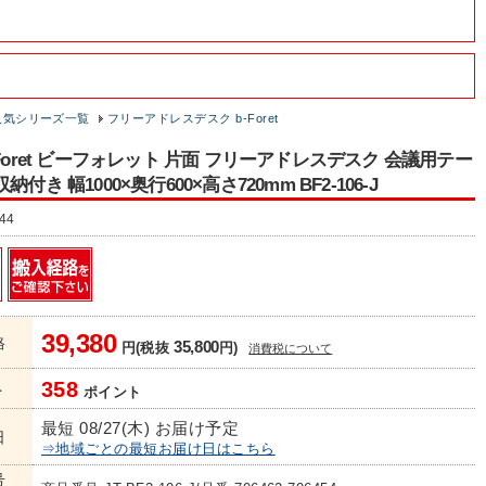
人気シリーズ一覧
フリーアドレスデスク b-Foret
-Foret ビーフォレット 片面 フリーアドレスデスク 会議用テー
納付き 幅1000×奥行600×高さ720mm BF2-106-J
44
39,380
格
35,800
円(税抜
円)
消費税について
358
ト
ポイント
最短 08/27(木) お届け予定
日
⇒地域ごとの最短お届け日はこちら
号