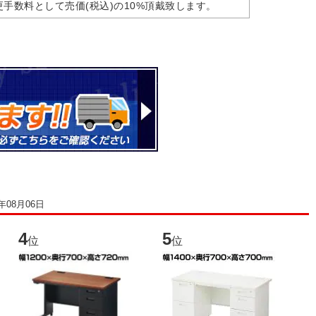
手数料として売価(税込)の10%頂戴致します。
6年08月06日
4
5
6
位
位