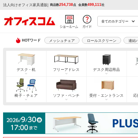
254,738
499,111
|
法人向けオフィス家具通販
商品数
点
会員数
社
HOTワード
メッシュチェア
ロールスクリーン
連結
デスク・机
フリーアドレス
デスク周辺用品
椅子・チェア
ソファ・ベンチ
受付・エントランス
応