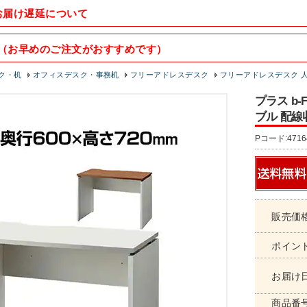
お届け遅延について
（お早めのご注文がおすすめです）
ク・机
オフィスデスク・事務机
フリーアドレスデスク
フリーアドレスデスク 
プラス b
ブル 配線収
Pコード:4716
販売価
ポイン
お届け
商品番