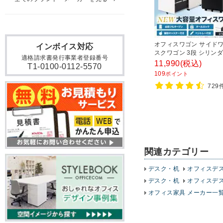
オフィスワゴン サイドワ
インボイス対応
スクワゴン 3段 シリンダ
適格請求書発行事業者登録番号
付き 幅390×奥行510×
11,990
(税込)
T1-0100-0112-5570
600mm【ホワイト・ブ
109
ポイント
729
関連カテゴリー
デスク・机
オフィスデ
デスク・机
オフィスデ
オフィス家具 メーカー一