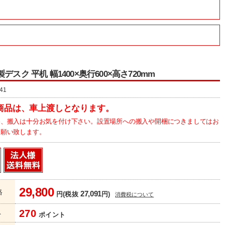
デスク 平机 幅1400×奥行600×高さ720mm
41
商品は、車上渡しとなります。
為、搬入は十分お気を付け下さい。設置場所への搬入や開梱につきましてはお
お願い致します。
29,800
格
27,091
円(税抜
円)
消費税について
270
ト
ポイント