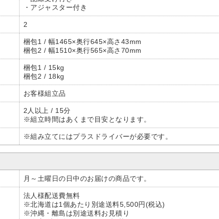
・アジャスター付き
2
梱包1 / 幅1465×奥行645×高さ43mm
梱包2 / 幅1510×奥行565×高さ70mm
梱包1 / 15kg
梱包2 / 18kg
お客様組立品
2人以上 / 15分
※組立時間はあくまで目安となります。
※組み立てにはプラスドライバーが必要です。
月～土曜日の日中のお届けの商品です。
法人様配送費無料
※北海道は1個あたり別途送料5,500円(税込)
※沖縄・離島は別途送料お見積り