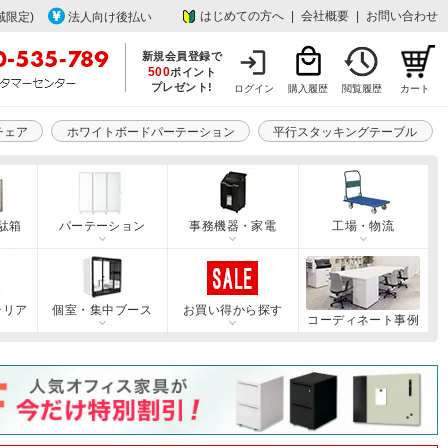
はじめての方へ
|
会社概要
|
お問い合わせ
域限定)
法人向け後払い
新規会員登録で
500
ポイント
プレゼント!
ログイン
購入履歴
閲覧履歴
カート
チェア
ホワイトボードパーテーション
平行スタッキングテーブル
駄箱
パーテーション
事務機器・家電
工場・物流
テリア
個室・集中ブース
お買い得から探す
コーディネート事例