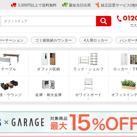
3,300円以上で送料無料
最短当日出荷
組立設置サービス(地
パーテーション
ゴミ箱収納カウンター
4人用ロッカー
ハンガー
テーブル
オフィス収納
ラック・シェルフ
ロッカー・下
接・ラウンジ
金庫・耐火金庫
ホワイトボード
オフィスイン