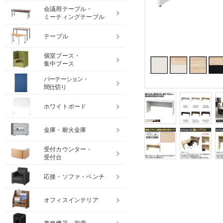
会議用テーブル・
ミーティングテーブル
テーブル
個室ブース・
集中ブース
パーテーション・
間仕切り
ホワイトボード
金庫・耐火金庫
受付カウンター・
受付台
応接・ソファ・ベンチ
オフィスインテリア