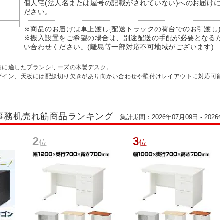
個人宅(法人名または屋号の記載がされていない)へのお届け
ださい。
※商品のお届けは車上渡し(配送トラックの荷台でのお引渡し
※搬入設置をご希望の場合は、別途配送の手配が必要となる
い合わせください。(離島等一部対応不可地域がございます)
席に適したプランシリーズの木製デスク。
ザイン、天板には配線切り欠きがあり向かい合わせや壁付けレイアウトに対応可
事務机売れ筋商品ランキング
集計期間：2026年07月09日 - 202
2
3
位
位