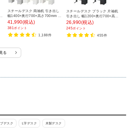
し
スチールデスク 両袖机 引き出し
ス
スチールデスク ブラック 片袖机
 配
幅1400×奥行700×高さ700mm 配
デ
引き出し 幅1200×奥行700×高さ
線穴 事務机 社長机 ビジネスデス
さ
720mm 配線穴 事務机 ビジネス
41,990
(税込)
1
26,990
(税込)
ク
ワ
デスク
381
1
ポイント
245
ポイント
1,188件
455件
見る
ィブデスク
L字デスク
木製デスク