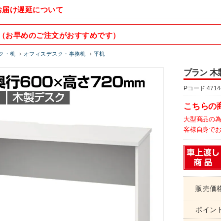
お届け遅延について
（お早めのご注文がおすすめです）
ク・机
オフィスデスク・事務机
平机
プラン 木製
Pコード:4714
こちらの
大型商品の
客様自身で
販売価
ポイン