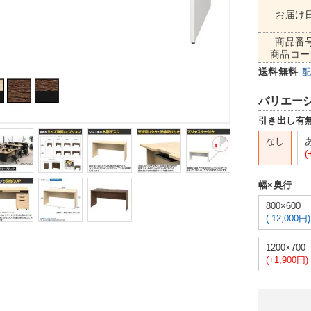
お届け
商品番
商品コー
送料無料
バリエー
引き出し有
なし
(
幅×奥行
800×600
(-12,000円)
1200×700
(+1,900円)