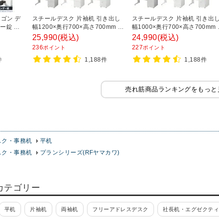
ゴン デ
スチールデスク 片袖机 引き出し
スチールデスク 片袖机 引き出
ー錠 鍵
幅1200×奥行700×高さ700mm 配
幅1000×奥行700×高さ700mm
高さ
線穴 事務机 ビジネスデスク
線穴 事務机 ビジネスデスク
25,990
(税込)
24,990
(税込)
ラック】
236
227
ポイント
ポイント
件
1,188件
1,188件
売れ筋商品ランキングをもっと
スク・事務机
平机
スク・事務机
プランシリーズ(RFヤマカワ)
カテゴリー
平机
片袖机
両袖机
フリーアドレスデスク
社長机・エグゼクテ