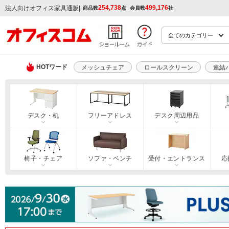
254,738
499,176
|
法人向けオフィス家具通販
商品数
点
会員数
社
HOTワード
メッシュチェア
ロールスクリーン
連結
デスク・机
フリーアドレス
デスク周辺用品
椅子・チェア
ソファ・ベンチ
受付・エントランス
応