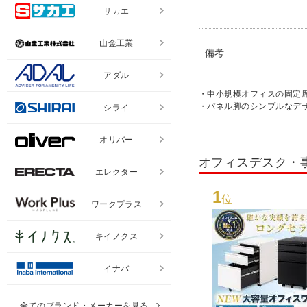
サカエ
山金工業
備考
アダル
・中小規模オフィスの固定
・パネル脚のシンプルなデ
シライ
オリバー
オフィスデスク・
エレクター
1
位
ワークプラス
キイノクス
イナバ
全てのブランド・メーカーを見る