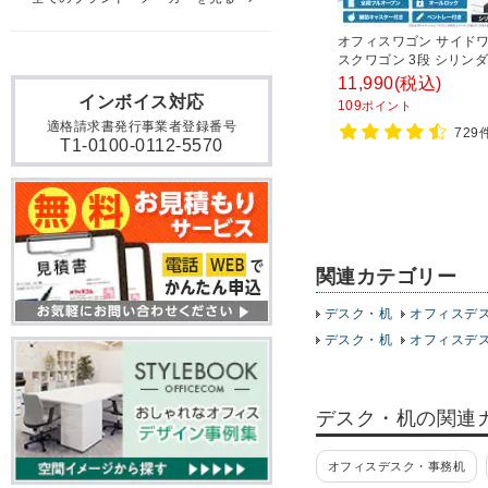
オフィスワゴン サイドワ
スクワゴン 3段 シリンダ
付き 幅390×奥行510×
11,990
(税込)
600mm【ホワイト・ブ
インボイス対応
109
ポイント
適格請求書発行事業者登録番号
729
T1-0100-0112-5570
関連カテゴリー
デスク・机
オフィスデ
デスク・机
オフィスデ
デスク・机の関連
オフィスデスク・事務机