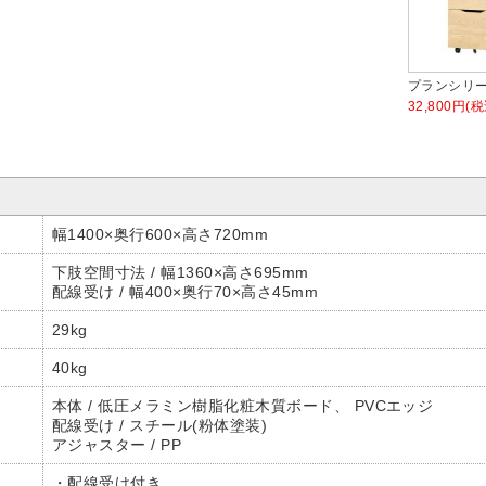
プランシリ
32,800円(税
幅1400×奥行600×高さ720mm
下肢空間寸法 / 幅1360×高さ695mm
配線受け / 幅400×奥行70×高さ45mm
29kg
40kg
本体 / 低圧メラミン樹脂化粧木質ボード、 PVCエッジ
配線受け / スチール(粉体塗装)
アジャスター / PP
・配線受け付き