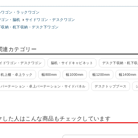
ルワゴン・ラックワゴン
ワゴン・脇机
サイドワゴン・デスクワゴン
下収納・机下収納・デスク下ワゴン
関連カテゴリー
イドワゴン・デスクワゴン
脇机・サイドキャビネット
デスク下収納・机下収
・机上棚・卓上ラック
幅800mm
幅1000mm
幅1200mm
幅1400mm
クパーテーション・卓上パーテーション・サイドパネル
デスクトップブース
アクリルタイプ クランプ型
布張りタイプ クランプ型
スチールタイプ 
ト用スタンド
ノートPCスタンド・アーム
デスクライト・アームライト
クした人はこんな商品もチェックしています
ーン
テレホンスタンド
デスクチェスト
オカムラ(okamura)
モニタ