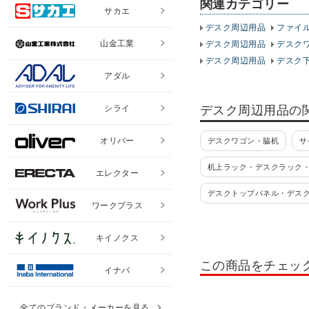
関連カテゴリー
サカエ
デスク周辺用品
ファイ
山金工業
デスク周辺用品
デスク
デスク周辺用品
デスク
アダル
シライ
デスク周辺用品の
オリバー
デスクワゴン・脇机
サ
机上ラック・デスクラック
エレクター
デスクトップパネル・デス
ワークプラス
デスクトップパネル 置き型
キイノクス
デスクマット
タブレッ
この商品をチェッ
イナバ
卓上 観葉植物・デスクグリ
全てのブランド・メーカーを見る