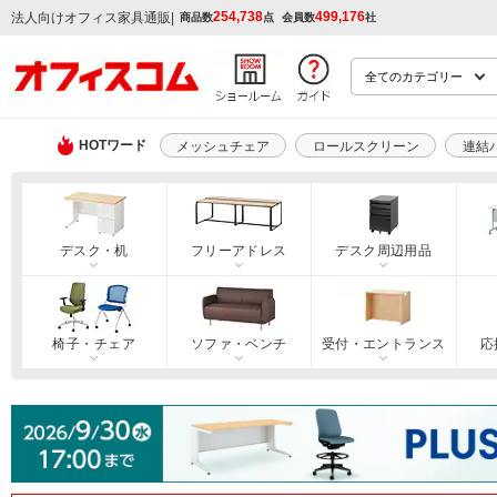
254,738
499,176
|
法人向けオフィス家具通販
商品数
点
会員数
社
HOTワード
メッシュチェア
ロールスクリーン
連結
デスク・机
フリーアドレス
デスク周辺用品
椅子・チェア
ソファ・ベンチ
受付・エントランス
応