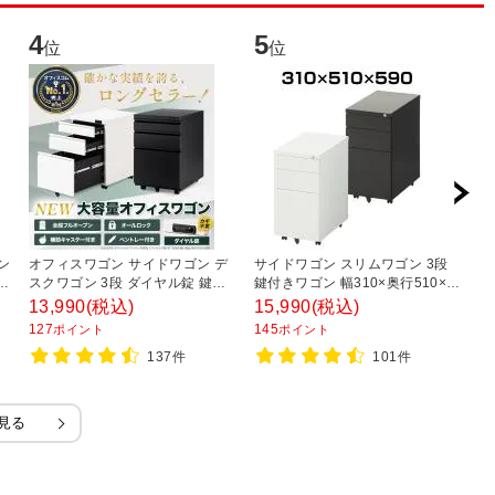
4
5
6
位
位
ン
オフィスワゴン サイドワゴン デ
サイドワゴン スリムワゴン 3段
コ
高
スクワゴン 3段 ダイヤル錠 鍵付
鍵付きワゴン 幅310×奥行510×高
ル
ド
き 幅390×奥行510×高さ
さ590mm シリンダー錠 【ホワイ
幅
13,990
(税込)
15,990
(税込)
6
600mm【ホワイト・ブラック】
ト・ブラック】
S
127
145
5
ポイント
ポイント
デ
137件
101件
見る