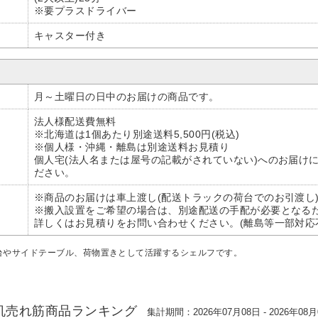
※要プラスドライバー
キャスター付き
月～土曜日の日中のお届けの商品です。
法人様配送費無料
※北海道は1個あたり別途送料5,500円(税込)
※個人様・沖縄・離島は別途送料お見積り
個人宅(法人名または屋号の記載がされていない)へのお届け
ださい。
※商品のお届けは車上渡し(配送トラックの荷台でのお引渡し
※搬入設置をご希望の場合は、別途配送の手配が必要となる
詳しくはお見積りをお問い合わせください。(離島等一部対応
台やサイドテーブル、荷物置きとして活躍するシェルフです。
机売れ筋商品ランキング
集計期間：2026年07月08日 - 2026年08月