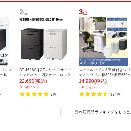
2
3
位
位
ゴン デ
GT-462SC | GTシリーズ サイド
スチールワゴン 3段 鍵付きワゴ
ー錠 鍵
キャビネット 2段 オールロック
デスクワゴン 幅395×奥行550×
高さ
鍵付き オフィスワゴン サイドワ
さ616mm オフィスワゴン サイ
22,690
(税込)
14,990
(税込)
ラック】
ゴン デスクワゴン 収納 幅395×
ワゴン キャスター付き
206
136
ポイント
ポイント
奥行550×高さ616mm 【完成品】
件
2件
324件
売れ筋商品ランキングをもっと