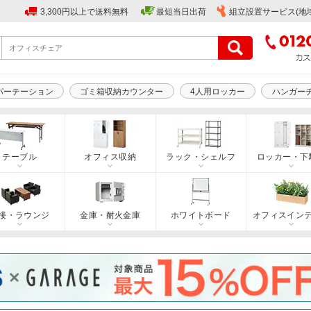
3,300円以上で送料無料
最短当日出荷
組立設置サービス(地
パーテーション
ゴミ箱収納カウンター
4人用ロッカー
ハンガー
テーブル
オフィス収納
ラック・シェルフ
ロッカー・下
接・ラウンジ
金庫・耐火金庫
ホワイトボード
オフィスイン