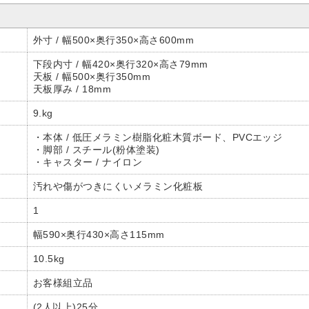
外寸 / 幅500×奥行350×高さ600mm
下段内寸 / 幅420×奥行320×高さ79mm
天板 / 幅500×奥行350mm
天板厚み / 18mm
9.kg
・本体 / 低圧メラミン樹脂化粧木質ボード、PVCエッジ
・脚部 / スチール(粉体塗装)
・キャスター / ナイロン
汚れや傷がつきにくいメラミン化粧板
1
幅590×奥行430×高さ115mm
10.5kg
お客様組立品
(2人以上)25分