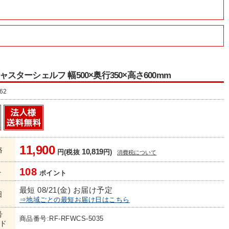
 キャスターシェルフ 幅500×奥行350×高さ600mm
62
11,900
格
10,819
円(税抜
円)
消費税について
108
ト
ポイント
最短 08/21(金) お届け予定
日
⇒地域ごとの最短お届け日はこちら
号
商品番号:RF-RFWCS-5035
ド