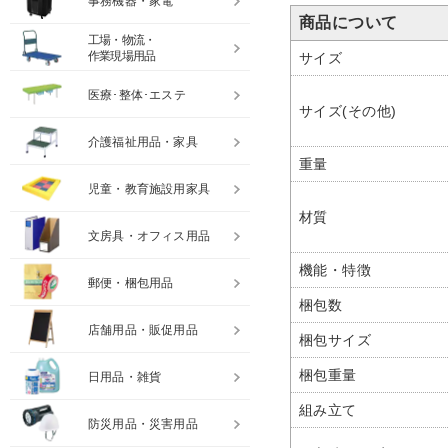
事務機器・家電
商品について
工場・物流・
作業現場用品
サイズ
医療･整体･エステ
サイズ(その他)
介護福祉用品・家具
重量
児童・教育施設用家具
材質
文房具・オフィス用品
機能・特徴
郵便・梱包用品
梱包数
店舗用品・販促用品
梱包サイズ
梱包重量
日用品・雑貨
組み立て
防災用品・災害用品