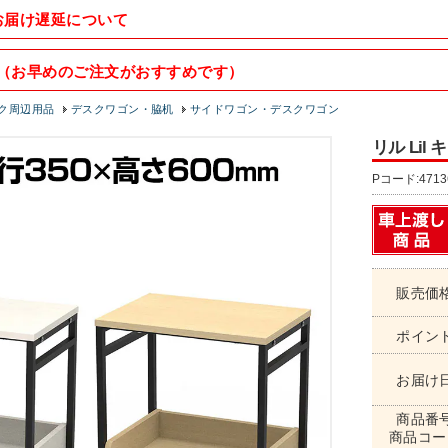
お届け遅延について
（お早めのご注文がおすすめです）
ク周辺用品
デスクワゴン・脇机
サイドワゴン・デスクワゴン
リル Lil
Pコード:4713
販売価
ポイン
お届け
商品番
商品コー