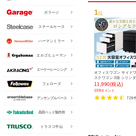
1
ガラージ
位
スチールケース
ハーマンミラー
エルゴヒューマン
エーケーレーシング
オフィスワゴン サイドワ
スクワゴン 3段 シリンダ
付き 幅390×奥行510×
フェローズ
11,990
(税込)
600mm【ホワイト・ブ
109
ポイント
アンサンブルベース
729
高田ベッド製作所
トラスコ中山