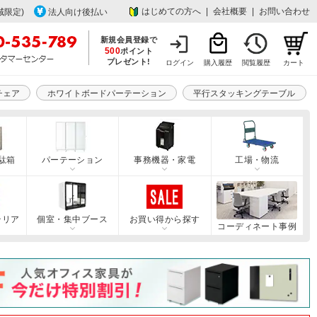
はじめての方へ
|
会社概要
|
お問い合わせ
域限定)
法人向け後払い
新規会員登録で
500
ポイント
プレゼント!
ログイン
購入履歴
閲覧履歴
カート
チェア
ホワイトボードパーテーション
平行スタッキングテーブル
駄箱
パーテーション
事務機器・家電
工場・物流
テリア
個室・集中ブース
お買い得から探す
コーディネート事例