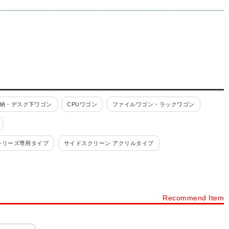
納・デスク下ワゴン
CPUワゴン
ファイルワゴン・ラックワゴン
シリーズ専用タイプ
サイドスクリーン アクリルタイプ
クランプ型
パソコンスタンド
モニターアーム・ディスプレイスタンド
デスク用配線収納
デスクヒーター・暖房器具
Recommend Item
ースタンド
ファイルワゴン・ラックワゴン
ライブス ワゴン