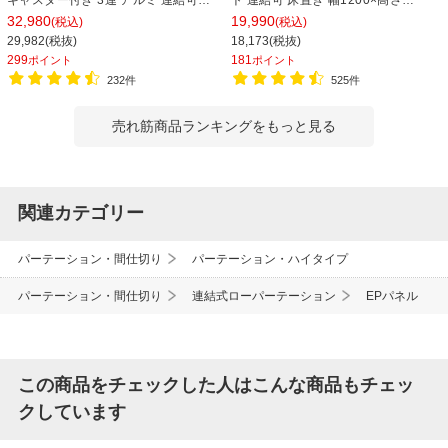
自立式 幅1800×高さ1800mm 移動式
1800mm パーティション 衝立 間仕切
32,980
19,990
(税込)
(税込)
衝立 オフィス
り オフィス 目隠し
29,982(税抜)
18,173(税抜)
299
181
ポイント
ポイント
232件
525件
売れ筋商品ランキングをもっと見る
関連カテゴリー
パーテーション・間仕切り
パーテーション・ハイタイプ
パーテーション・間仕切り
連結式ローパーテーション
EPパネル
この商品をチェックした人はこんな商品もチェッ
クしています