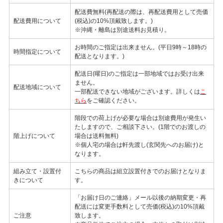
配送費無料(再配送の際は、再配送費用として売価
配送費用について
(税込)の10%頂戴致します。)
※沖縄・離島は別途送料お見積り。
お時間のご指定は出来ません。(平日9時～18時の
時間指定について
配送となります。)
配送日(曜日)のご指定は一部地域ではお受け出来
ません。
配送地域について
一部配送できない地域がございます。詳しくは
こ
ちら
をご確認ください。
階段での荷上げが必要な場合は別途費用が発生い
たしますので、ご相談下さい。(1階でのお渡しの
階上げについて
場合は送料無料)
※個人宅の場合は軒先渡し(玄関先へのお届け)と
なります。
組み立て・設置付
こちらの商品は組立設置付きでのお届けとなりま
きについて
す。
「お届け日のご連絡」メール以後の納期変更・再
配送には変更手数料として売価(税込)の10%頂戴
ご注意
致します。