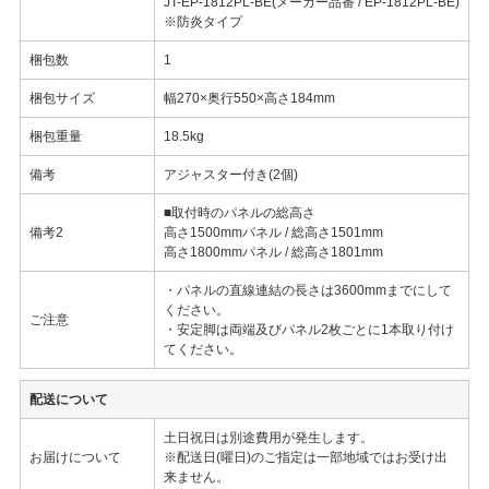
JT-EP-1812PL-BE(メーカー品番 / EP-1812PL-BE)
※防炎タイプ
梱包数
1
梱包サイズ
幅270×奥行550×高さ184mm
梱包重量
18.5kg
備考
アジャスター付き(2個)
■取付時のパネルの総高さ
備考2
高さ1500mmパネル / 総高さ1501mm
高さ1800mmパネル / 総高さ1801mm
・パネルの直線連結の長さは3600mmまでにして
ください。
ご注意
・安定脚は両端及びパネル2枚ごとに1本取り付け
てください。
配送について
土日祝日は別途費用が発生します。
お届けについて
※配送日(曜日)のご指定は一部地域ではお受け出
来ません。