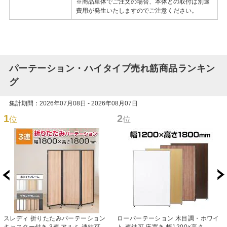
※商品単体でご注文の場合、本体との取付は別途
費用が発生いたしますのでご注意ください。
パーテーション・ハイタイプ売れ筋商品ランキン
グ
集計期間：2026年07月08日 - 2026年08月07日
1
2
位
位
スレディ 折りたたみパーテーション
ローパーテーション 木目調・ホワイ
キャスター付き 3連 アルミ 連結可能
ト 連結可 床置き 幅1200×高さ