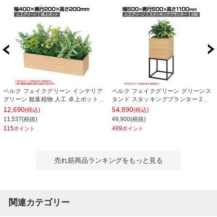
ベルク フェイクグリーン インテリア
ベルク フェイクグリーン グリーンス
グリーン 観葉植物 人工 卓上ポット
タンド スタッキングプランター 2段
GR4389
タイプ BOXプランター アイアン風脚
12,690
54,890
(税込)
(税込)
人工 造花 GR2553 幅500×奥行500×
11,537(税抜)
49,900(税抜)
高さ1100mm
115
499
ポイント
ポイント
売れ筋商品ランキングをもっと見る
関連カテゴリー