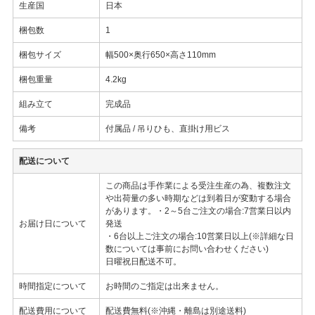
生産国
日本
梱包数
1
梱包サイズ
幅500×奥行650×高さ110mm
梱包重量
4.2kg
組み立て
完成品
備考
付属品 / 吊りひも、直掛け用ビス
配送について
この商品は手作業による受注生産の為、複数注文
や出荷量の多い時期などは到着日が変動する場合
があります。・2～5台ご注文の場合:7営業日以内
お届け日について
発送
・6台以上ご注文の場合:10営業日以上(※詳細な日
数については事前にお問い合わせください)
日曜祝日配送不可。
時間指定について
お時間のご指定は出来ません。
配送費用について
配送費無料(※沖縄・離島は別途送料)