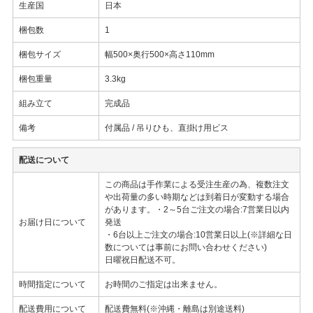
生産国
日本
梱包数
1
梱包サイズ
幅500×奥行500×高さ110mm
梱包重量
3.3kg
組み立て
完成品
備考
付属品 / 吊りひも、直掛け用ビス
配送について
この商品は手作業による受注生産の為、複数注文
や出荷量の多い時期などは到着日が変動する場合
があります。・2～5台ご注文の場合:7営業日以内
お届け日について
発送
・6台以上ご注文の場合:10営業日以上(※詳細な日
数については事前にお問い合わせください)
日曜祝日配送不可。
時間指定について
お時間のご指定は出来ません。
配送費用について
配送費無料(※沖縄・離島は別途送料)