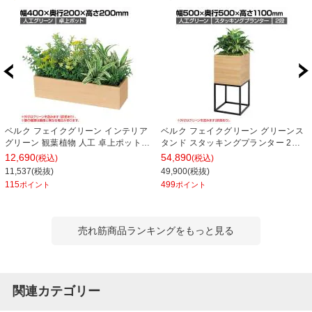
ベルク フェイクグリーン インテリア
ベルク フェイクグリーン グリーンス
グリーン 観葉植物 人工 卓上ポット
タンド スタッキングプランター 2段
GR4389
タイプ BOXプランター アイアン風脚
12,690
54,890
(税込)
(税込)
人工 造花 GR2553 幅500×奥行500×
11,537(税抜)
49,900(税抜)
高さ1100mm
115
499
ポイント
ポイント
売れ筋商品ランキングをもっと見る
関連カテゴリー