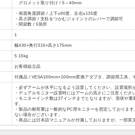
グロメット取り付け / 5～40mm
・画面角度調節 / 上下±90度、左右±135度
・高さ調節 / 支柱をつかむジョイントのレバーで調節可
・関節数 / 5箇所
1
幅430×奥行310×高さ175mm
5.15kg
お客様組立品
付属品 / VESA100mm×100mm変換アダプタ、調節用工
・必ずアームが水平になるよう設置してください、設置場所
・デュアルモニター設置時にはアームの高さにご注意くださ
・モニターインチ数は27インチまでとなりますが、形状や重
す。
・製品の耐荷重は一般的なPC用モニターを想定しておりま
ない場合がございます。
・商品には日本語マニュアルが付属しておりますが、一部英