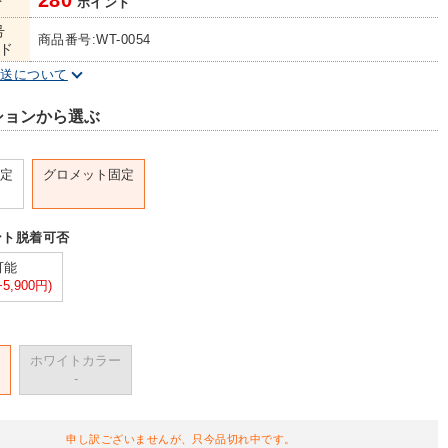
280
ト
ポイント
号
商品番号:WT-0054
ド
配送について
ションから選ぶ
定
グロメット固定
ント脱着可否
可能
+5,900円)
ホワイトカラー
-
申し訳ございませんが、只今品切れ中です。