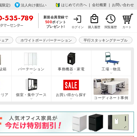
はじめての方へ
|
会社概要
|
お問い合わせ
域限定)
法人向け後払い
新規会員登録で
500
ポイント
プレゼント!
ログイン
購入履歴
閲覧履歴
カート
チェア
ホワイトボードパーテーション
平行スタッキングテーブル
駄箱
パーテーション
事務機器・家電
工場・物流
テリア
個室・集中ブース
お買い得から探す
コーディネート事例