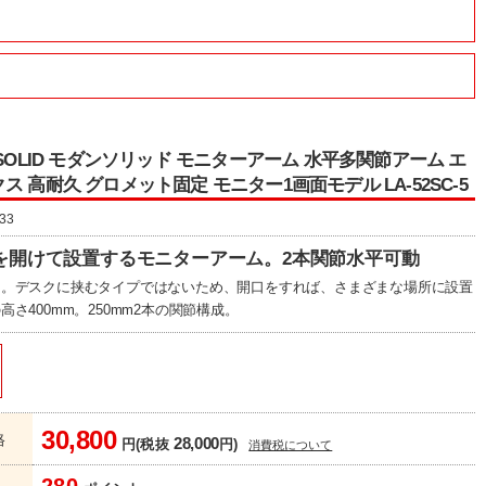
NSOLID モダンソリッド モニターアーム 水平多関節アーム エ
ス 高耐久 グロメット固定 モニター1画面モデル LA-52SC-5
33
を開けて設置するモニターアーム。2本関節水平可動
ー。デスクに挟むタイプではないため、開口をすれば、さまざまな場所に設置
高さ400mm。250mm2本の関節構成。
30,800
格
28,000
円(税抜
円)
消費税について