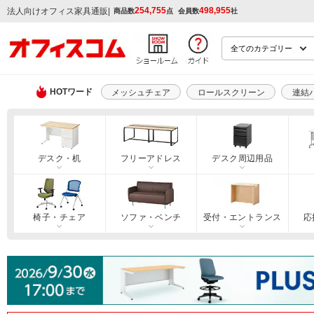
254,755
498,955
|
法人向けオフィス家具通販
商品数
点
会員数
社
HOTワード
メッシュチェア
ロールスクリーン
連結
デスク・机
フリーアドレス
デスク周辺用品
椅子・チェア
ソファ・ベンチ
受付・エントランス
応