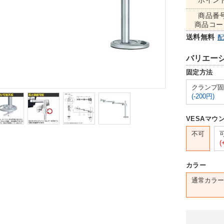
ポイン
商品番
商品コー
送料無料
バリエー
固定方法
クランプ固
(-200円)
VESAマウ
不可
(
カラー
通常カラー