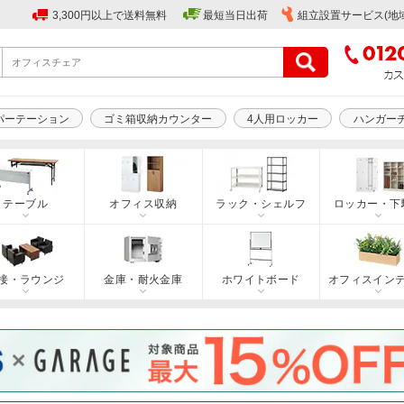
3,300円以上で送料無料
最短当日出荷
組立設置サービス(地
パーテーション
ゴミ箱収納カウンター
4人用ロッカー
ハンガー
テーブル
オフィス収納
ラック・シェルフ
ロッカー・下
接・ラウンジ
金庫・耐火金庫
ホワイトボード
オフィスイン