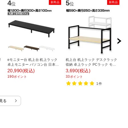
4
5
6
新商品
新商品
位
位
対
eモニター台 机上台 机上ラック
机上台 机上ラック デスクラック
T
卓上モニター パソコン台 日本製
収納 卓上ラック PCラック モニ
チ
ぴったり 丸脚タイプ 幅1200×奥
ター台 ハイタイプ 1段 高さ調節
ス
20,990
(税込)
3,690
(税込)
3
行300×高さ100mm EMR-
つき デスクワーク テレワーク 在
T
190
33
3
ポイント
ポイント
LCM12030 スペース活用 テレワ
宅 幅590×奥行250×高さ335mm
1件
ーク 収納
見る