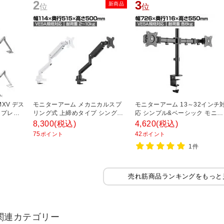
2
3
新商品
位
位
MXV デス
モニターアーム メカニカルスプ
モニターアーム 13～32インチ
スプレイ
リング式 上締めタイプ シングル
応 シンプル&ベーシック モニタ
3.2～
17～32インチ VESA規格対応
ー2台対応 TVSOFNA322B デュ
8,300
(税込)
4,620
(税込)
規格 【ホ
アル
75
42
ポイント
ポイント
ミニウ
1件
売れ筋商品ランキングをもっと
関連カテゴリー