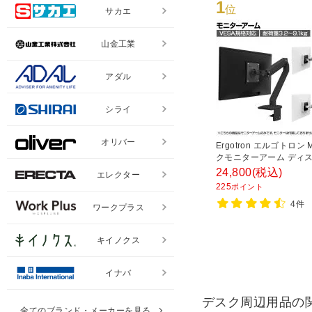
1
位
サカエ
山金工業
アダル
シライ
オリバー
Ergotron エルゴトロン 
クモニターアーム ディ
アーム モニター34インチ(
24,800
(税込)
エレクター
9.1kg)まで対応 VESA
225
ポイント
ワイト・ブラック・アル
4件
ム】
ワークプラス
キイノクス
イナバ
デスク周辺用品の
全てのブランド・メーカーを見る