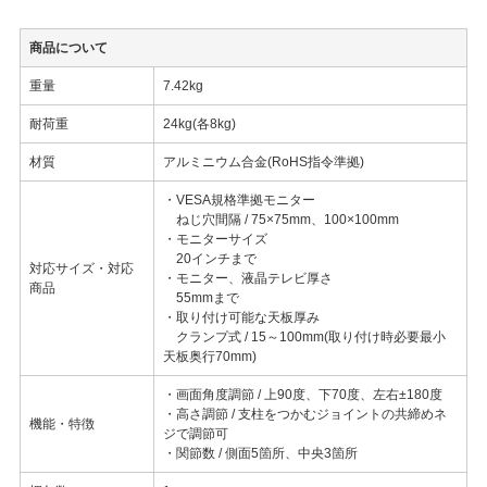
商品について
重量
7.42kg
耐荷重
24kg(各8kg)
材質
アルミニウム合金(RoHS指令準拠)
・VESA規格準拠モニター
ねじ穴間隔 / 75×75mm、100×100mm
・モニターサイズ
20インチまで
対応サイズ・対応
・モニター、液晶テレビ厚さ
商品
55mmまで
・取り付け可能な天板厚み
クランプ式 / 15～100mm(取り付け時必要最小
天板奥行70mm)
・画面角度調節 / 上90度、下70度、左右±180度
・高さ調節 / 支柱をつかむジョイントの共締めネ
機能・特徴
ジで調節可
・関節数 / 側面5箇所、中央3箇所