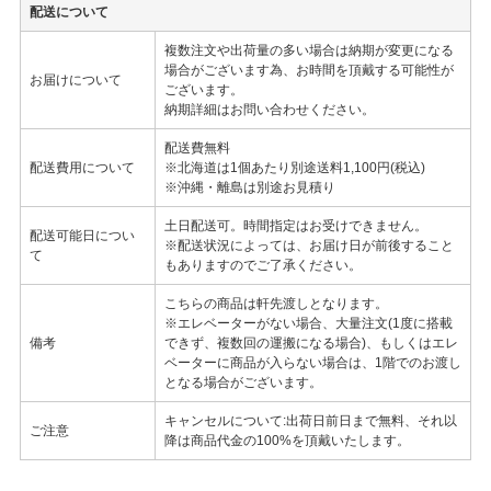
配送について
複数注文や出荷量の多い場合は納期が変更になる
場合がございます為、お時間を頂戴する可能性が
お届けについて
ございます。
納期詳細はお問い合わせください。
配送費無料
配送費用について
※北海道は1個あたり別途送料1,100円(税込)
※沖縄・離島は別途お見積り
土日配送可。時間指定はお受けできません。
配送可能日につい
※配送状況によっては、お届け日が前後すること
て
もありますのでご了承ください。
こちらの商品は軒先渡しとなります。
※エレベーターがない場合、大量注文(1度に搭載
備考
できず、複数回の運搬になる場合)、もしくはエレ
ベーターに商品が入らない場合は、1階でのお渡し
となる場合がございます。
キャンセルについて:出荷日前日まで無料、それ以
ご注意
降は商品代金の100%を頂戴いたします。