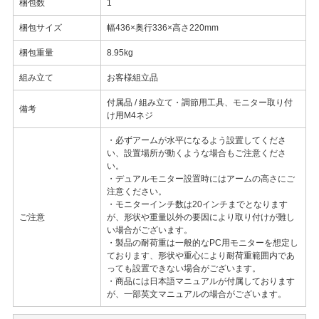
梱包数
1
梱包サイズ
幅436×奥行336×高さ220mm
梱包重量
8.95kg
組み立て
お客様組立品
付属品 / 組み立て・調節用工具、モニター取り付
備考
け用M4ネジ
・必ずアームが水平になるよう設置してくださ
い、設置場所が動くような場合もご注意くださ
い。
・デュアルモニター設置時にはアームの高さにご
注意ください。
・モニターインチ数は20インチまでとなります
ご注意
が、形状や重量以外の要因により取り付けが難し
い場合がございます。
・製品の耐荷重は一般的なPC用モニターを想定し
ております、形状や重心により耐荷重範囲内であ
っても設置できない場合がございます。
・商品には日本語マニュアルが付属しております
が、一部英文マニュアルの場合がございます。