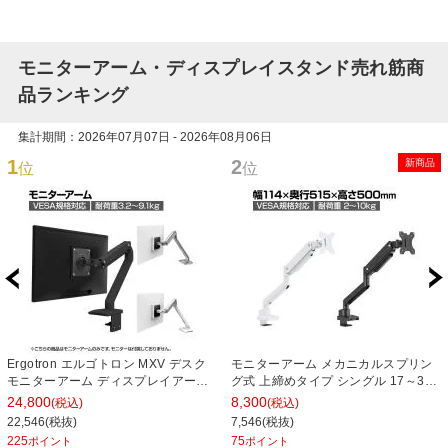
モニターアーム・ディスプレイスタンド売れ筋商
品ランキング
集計期間：2026年07月07日 - 2026年08月06日
1
2
新商品
位
位
Ergotron エルゴトロン MXV デスク
モニターアーム メカニカルスプリン
モニターアーム ディスプレイアーム
グ式 上締めタイプ シングル 17～32
モニター34インチ(3.2～9.1kg)まで
インチ VESA規格対応
24,800
8,300
(税込)
(税込)
対応 VESA規格 【ホワイト・ブラッ
22,546(税抜)
7,546(税抜)
ク・アルミニウム】
225
75
ポイント
ポイント