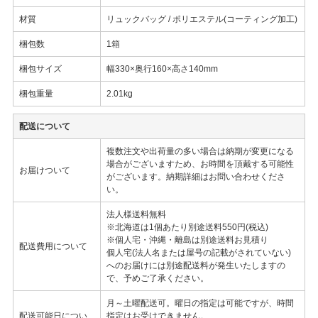
材質
リュックバッグ / ポリエステル(コーティング加工)
梱包数
1箱
梱包サイズ
幅330×奥行160×高さ140mm
梱包重量
2.01kg
配送について
複数注文や出荷量の多い場合は納期が変更になる
場合がございますため、お時間を頂戴する可能性
お届けついて
がございます。納期詳細はお問い合わせくださ
い。
法人様送料無料
※北海道は1個あたり別途送料550円(税込)
※個人宅・沖縄・離島は別途送料お見積り
配送費用について
個人宅(法人名または屋号の記載がされていない)
へのお届けには別途配送料が発生いたしますの
で、予めご了承ください。
月～土曜配送可。曜日の指定は可能ですが、時間
配送可能日につい
指定はお受けできません。