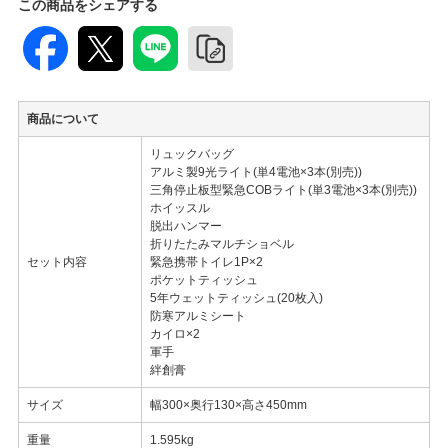
この商品をシェアする
商品について
リュックバッグ
アルミ製9光ライト(単4電池×3本(別売))
三角停止板型緊急COBライト(単3電池×3本(別売))
ホイッスル
脱出ハンマー
折りたたみマルチショベル
セット内容
緊急携帯トイレ1P×2
ポケットティッシュ
5年ウェットティッシュ(20枚入)
防寒アルミシート
カイロ×2
軍手
絆創膏
サイズ
幅300×奥行130×高さ450mm
重量
1.595kg