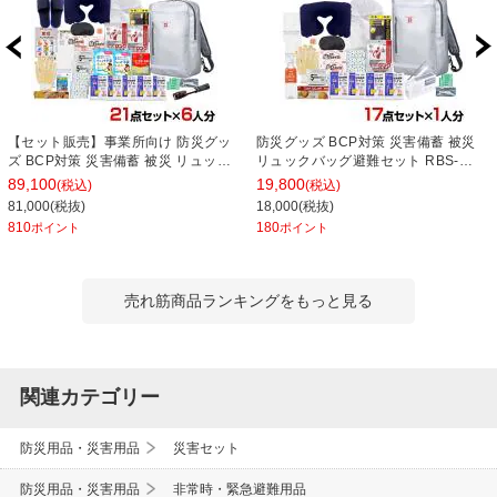
【セット販売】事業所向け 防災グッ
防災グッズ BCP対策 災害備蓄 被災
ズ BCP対策 災害備蓄 被災 リュック
リュックバッグ避難セット RBS-
バッグ避難セット RBS-150G 21点セ
180G 17点セット
89,100
19,800
(税込)
(税込)
ット 6人分
81,000(税抜)
18,000(税抜)
810
180
ポイント
ポイント
売れ筋商品ランキングをもっと見る
関連カテゴリー
防災用品・災害用品
災害セット
防災用品・災害用品
非常時・緊急避難用品