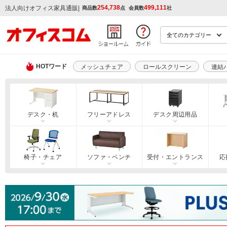
254,738
499,111
|
法人向けオフィス家具通販
商品数
点
会員数
社
HOTワード
メッシュチェア
ロールスクリーン
連結
デスク・机
フリーアドレス
デスク周辺用品
椅子・チェア
ソファ・ベンチ
受付・エントランス
応