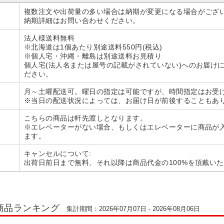
複数注文や出荷量の多い場合は納期が変更になる場合がござ
納期詳細はお問い合わせください。
法人様送料無料
※北海道は1個あたり別途送料550円(税込)
※個人宅・沖縄・離島は別途送料お見積り
個人宅(法人名または屋号の記載がされていない)へのお届け
ださい。
月～土曜配送可。曜日の指定は可能ですが、時間指定はお受
※当日の配送状況によっては、お届け日が前後することもあ
こちらの商品は軒先渡しとなります。
※エレベーターがない場合、もしくはエレベーターに商品が
ます。
キャンセルについて:
出荷日前日まで無料、それ以降は商品代金の100%を頂戴い
商品ランキング
集計期間：2026年07月07日 - 2026年08月06日