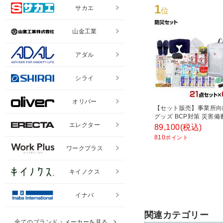
1
サカエ
位
山金工業
アダル
シライ
オリバー
【セット販売】事業所向
グッズ BCP対策 災害備
リュックバッグ避難セット
エレクター
89,100
(税込)
150G 21点セット 6人分
810
ポイント
ワークプラス
キイノクス
イナバ
関連カテゴリー
全てのブランド・メーカーを見る