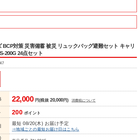
 BCP対策 災害備蓄 被災 リュックバッグ避難セット キャリ
S-200G 24点セット
47
22,000
格
20,000
円(税抜
円)
消費税について
200
ト
ポイント
最短 08/20(木) お届け予定
日
⇒地域ごとの最短お届け日はこちら
号