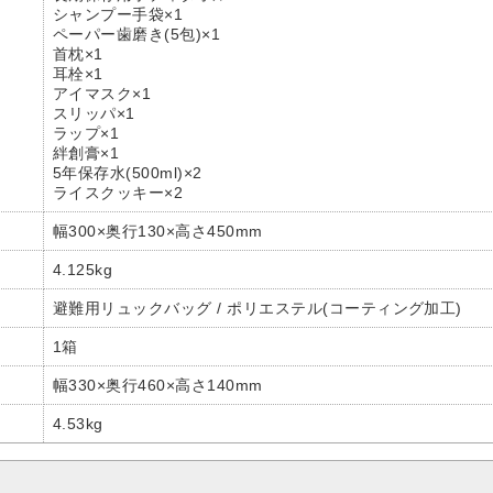
シャンプー手袋×1
ペーパー歯磨き(5包)×1
首枕×1
耳栓×1
アイマスク×1
スリッパ×1
ラップ×1
絆創膏×1
5年保存水(500ml)×2
ライスクッキー×2
幅300×奥行130×高さ450mm
4.125kg
避難用リュックバッグ / ポリエステル(コーティング加工)
1箱
幅330×奥行460×高さ140mm
4.53kg