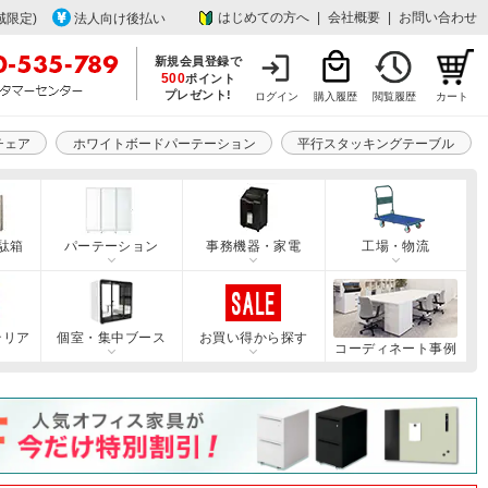
はじめての方へ
|
会社概要
|
お問い合わせ
域限定)
法人向け後払い
新規会員登録で
500
ポイント
プレゼント!
ログイン
購入履歴
閲覧履歴
カート
チェア
ホワイトボードパーテーション
平行スタッキングテーブル
駄箱
パーテーション
事務機器・家電
工場・物流
テリア
個室・集中ブース
お買い得から探す
コーディネート事例