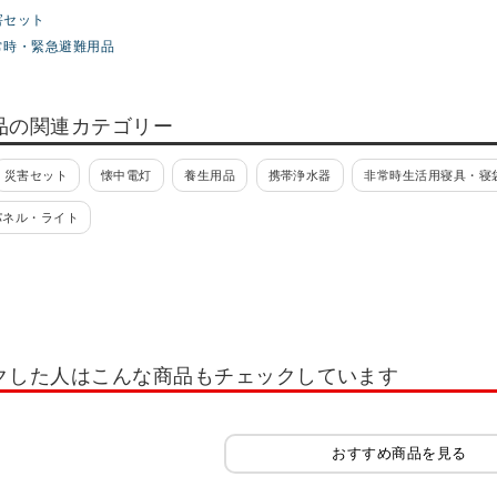
害セット
常時・緊急避難用品
品の関連カテゴリー
災害セット
懐中電灯
養生用品
携帯浄水器
非常時生活用寝具・寝
パネル・ライト
クした人はこんな商品もチェックしています
おすすめ商品を見る