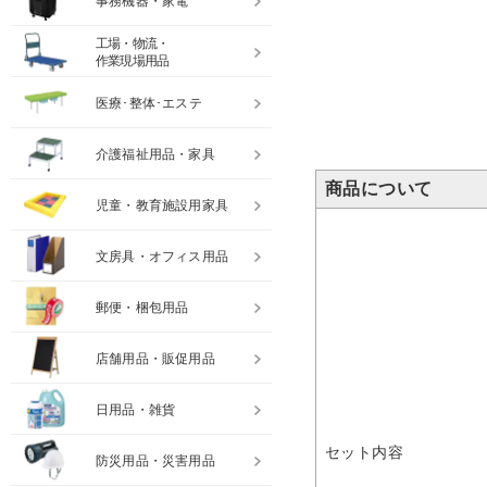
事務機器・家電
工場・物流・
作業現場用品
医療･整体･エステ
介護福祉用品・家具
商品について
児童・教育施設用家具
文房具・オフィス用品
郵便・梱包用品
店舗用品・販促用品
日用品・雑貨
セット内容
防災用品・災害用品