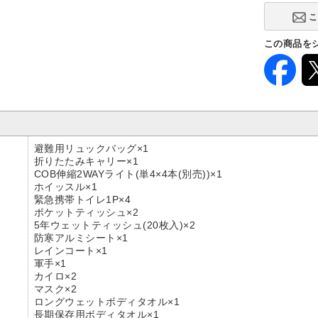
この商品を
避難用リュックバッグ×1
折りたたみキャリー×1
COB伸縮2WAYライト(単4×4本(別売))×1
ホイッスル×1
緊急携帯トイレ1P×4
ポケットティッシュ×2
5年ウェットティッシュ(20枚入)×2
防寒アルミシート×1
レインコート×1
軍手×1
カイロ×2
マスク×2
ロングウェットボディタオル×1
長期保存用ボディタオル×1