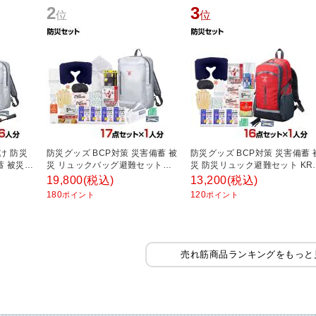
2
3
位
位
け 防災
防災グッズ BCP対策 災害備蓄 被
防災グッズ BCP対策 災害備蓄 
蓄 被災
災 リュックバッグ避難セット
災 防災リュック避難セット KRH
 RBS-
RBS-180G 17点セット
120G 16点セット
19,800
(税込)
13,200
(税込)
180
120
ポイント
ポイント
売れ筋商品ランキングをもっと