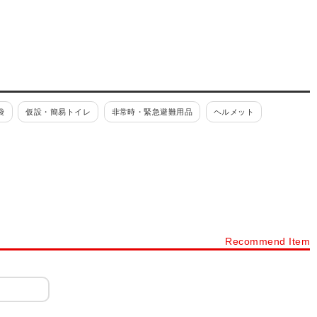
袋
仮設・簡易トイレ
非常時・緊急避難用品
ヘルメット
Recommend Item