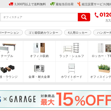
3,300円以上で送料無料
最短当日出荷
組立設置サービス(地
パーテーション
ゴミ箱収納カウンター
4人用ロッカー
ハンガー
テーブル
オフィス収納
ラック・シェルフ
ロッカー・下
接・ラウンジ
金庫・耐火金庫
ホワイトボード
オフィスイン