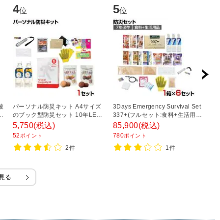
4
5
6
位
位
被
パーソナル防災キット A4サイズ
3Days Emergency Survival Set
エ
-
のブック型防災セット 10年LED
337+(フルセット:食料+生活用品)
ト
ライト・水・食糧・簡易トイレ入
72時間 BCP 事業継続計画 7年保
用
5,750
(税込)
85,900
(税込)
1
り
存 防災セット 6箱セット 3D-
用
52
780
1,
ポイント
ポイント
EMGSS-6
ッ
2件
1件
見る