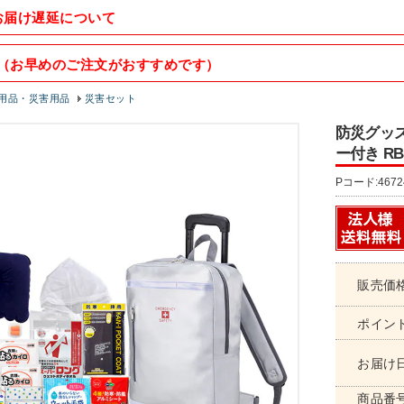
お届け遅延について
（お早めのご注文がおすすめです）
用品・災害用品
災害セット
防災グッズ
ー付き RB
Pコード:4672
販売価
ポイン
お届け
商品番