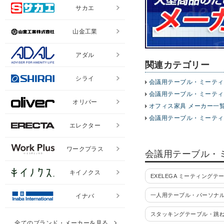
サカエ
山金工業
アダル
関連カテゴリー
シライ
会議用テーブル・ミーティ
会議用テーブル・ミーティ
オリバー
オフィス家具 メーカー一
会議用テーブル・ミーティ
エレクター
ワークプラス
会議用テーブル・
キイノクス
EXELEGA ミーティングテ
一人用テーブル・パーソナ
イナバ
スタッキングテーブル・跳
全てのブランド・メーカーを見る