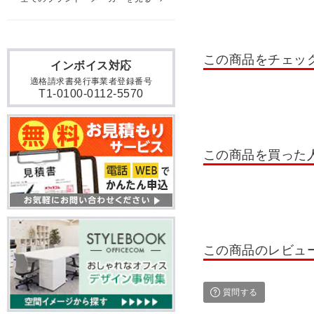
コクヨ ワークフィット 会
ビエナ(VIENA) 会議用
この商品をチェッ
インボイス対応
コクヨ フランカ 会議用テ
適格請求書発行事業者登録番号
T1-0100-0112-5570
メティオ 応接 ミーティン
U型 ミーティングテーブル2
エグゼクティブテーブル 舟
この商品を買った
会議テーブル CAD 脚部鏡
会議用テーブル 幅1200～14
会議用テーブル 幅3200～
この商品のレビュ
ミーティングテーブル 舟形
質問する