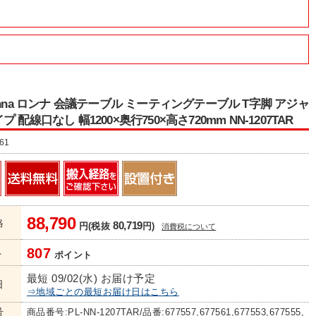
onna ロンナ 会議テーブル ミーティングテーブル T字脚 アジャ
 配線口なし 幅1200×奥行750×高さ720mm NN-1207TAR
61
88,790
格
80,719
円(税抜
円)
消費税について
807
ト
ポイント
最短 09/02(水) お届け予定
日
⇒地域ごとの最短お届け日はこちら
号
商品番号:PL-NN-1207TAR/品番:677557,677561,677553,677555,