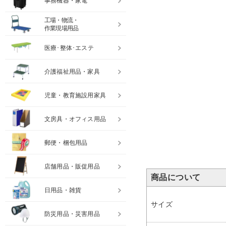
事務機器・家電
工場・物流・
作業現場用品
医療･整体･エステ
介護福祉用品・家具
児童・教育施設用家具
文房具・オフィス用品
郵便・梱包用品
店舗用品・販促用品
商品について
日用品・雑貨
サイズ
防災用品・災害用品