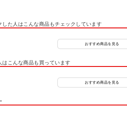
議用テーブル・ミーティングテーブル
FV
ronna ミーティングテーブル
ミ
テーブル・ミーティングテーブル
pixta2(ピクスタ2) ミーティングテーブル
コクヨ
クした人はこんな商品もチェックしています
ーブル・ミーティングテーブル
ミーティングテーブル エニーテーブル
ミーティ
グテーブル
大型ミーティングテーブル T字脚
メティオ2.0 古木調 応接会議テ
おすすめ商品を見る
ミーティングテーブル ABW
ミーティングテーブル MUE
ミーティングテ
形タイプ
ミーティングテーブル MTN型
会議用テーブル T字あし CRT型
人はこんな商品も買っています
面仕上げ
会議テーブル UM ハの字脚
会議テーブル WR 4本脚
ミーティング
99
会議用テーブル 幅1500～1799
会議用テーブル 幅1800～2099
会議用
おすすめ商品を見る
ミーティングテーブル 異形天板
ミーティングテーブル U型・半楕円
ミー
ー
・ボート型
キャスターテーブル
研修用デスク・テーブル
会議用テーブ