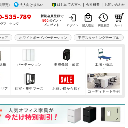
はじめての方へ
|
会社概要
|
お問い合わせ
域限定)
法人向け後払い
新規会員登録で
500
ポイント
プレゼント!
ログイン
購入履歴
閲覧履歴
カート
チェア
ホワイトボードパーテーション
平行スタッキングテーブル
駄箱
パーテーション
事務機器・家電
工場・物流
テリア
個室・集中ブース
お買い得から探す
コーディネート事例