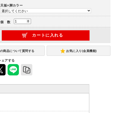
天板×脚カラー
行750
幅1800×奥行900
幅2100×奥行1000
)
(+22,110円)
(+26,110円)
個 数
お気に入り(会員機能)
シェアする