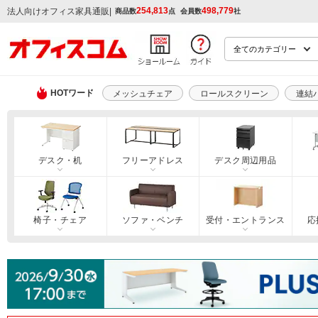
254,813
498,779
|
法人向けオフィス家具通販
商品数
点
会員数
社
HOTワード
メッシュチェア
ロールスクリーン
連結
デスク・机
フリーアドレス
デスク周辺用品
椅子・チェア
ソファ・ベンチ
受付・エントランス
応