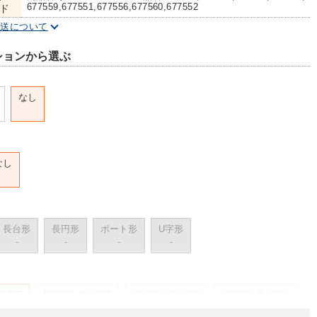
677559,677551,677556,677560,677552
ド
配送について
ションから選ぶ
なし
なし
長台形
長円形
ボート形
U字形
-
-
-
-
行750
幅1200×奥行900
幅1500×奥行750
幅1500×奥行900
(+4,300円)
(+8,200円)
(+14,110円)