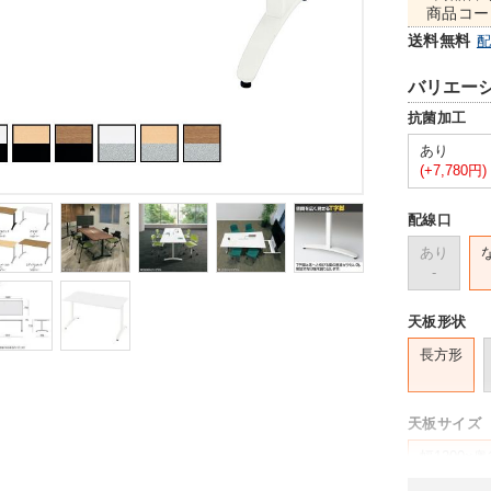
商品コー
送料無料
バリエー
抗菌加工
あり
(+7,780円)
配線口
あり
-
天板形状
長方形
天板サイズ
幅1200×奥