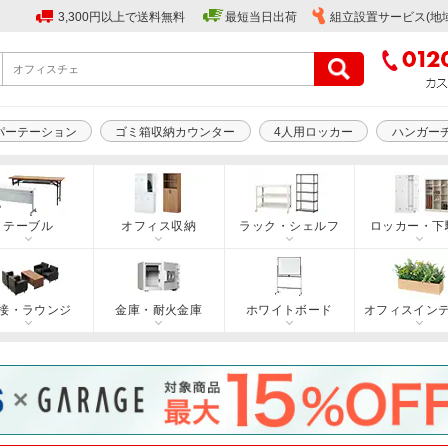
3,300円以上で送料無料
最短当日出荷
組立設置サービス(地
パーテーション
ゴミ箱収納カウンター
4人用ロッカー
ハンガー
テーブル
オフィス収納
ラック・シェルフ
ロッカー・下
接・ラウンジ
金庫・耐火金庫
ホワイトボード
オフィスイン