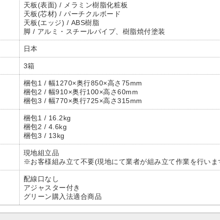
天板(表面) / メラミン樹脂化粧板
天板(芯材) / パーチクルボード
天板(エッジ) / ABS樹脂
脚 / アルミ・スチールパイプ、樹脂焼付塗装
日本
3箱
梱包1 / 幅1270×奥行850×高さ75mm
梱包2 / 幅910×奥行100×高さ60mm
梱包3 / 幅770×奥行725×高さ315mm
梱包1 / 16.2kg
梱包2 / 4.6kg
梱包3 / 13kg
現地組立品
※お客様組み立て不要(現地にて業者が組み立て作業を行いま
配線口なし
アジャスター付き
グリーン購入法適合商品