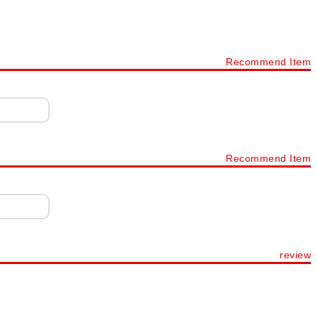
ーティングテーブル FLシリーズ
JUTO(ジュート) ミーティングテーブル
 ワークヴィスタプラス
Recommend Item
ングテーブル OC-MTC
ミーティングテーブル 配線収納付き
ーブル
会議テーブル ビネイル
レシルテーブル
ーブル DRT
ミーティングテーブル CK/AK型
会議テーブル QB ロの字脚
会議テーブル VE 対立脚
Recommend Item
テーブル REV
コンバインテーブル ARF
会議用テーブル 幅～1199
テーブル 幅2100～2399
会議用テーブル 幅2400～3199
ティングテーブル 楕円・丸型・タマゴ
review
ル用品
オカムラ(okamura)