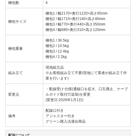
梱包数
4
梱包1 / 幅2170×奥行1220×高さ95mm
梱包2 / 幅1710×奥行140×高さ80mm
梱包サイズ
梱包3 / 幅770×奥行440×高さ350mm
梱包4 / 幅680×奥行310×高さ120mm
梱包1 / 36.5kg
梱包2 / 10.5kg
梱包重量
梱包3 / 12.4kg
梱包4 / 2.2kg
現地組立品
組み立て
※お客様組み立て不要(現地にて業者が組み立て作
業を行います)
・配線受け:仕様(通線口を拡大、口孔廃止、ケーブ
変更点
ルガイド取付穴追加)を変更
(変更日:2026年1月1日)
配線口付き
備考
アジャスター付き
グリーン購入法適合商品
配送について