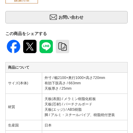
この商品をシェアする
商品について
外寸 / 幅2100×奥行1000×高さ720mm
サイズ(本体)
有効下肢高さ / 663mm
天板厚さ / 25mm
天板(表面) / メラミン樹脂化粧板
天板(芯材) / パーチクルボード
材質
天板(エッジ) / ABS樹脂
脚 / アルミ・スチールパイプ、樹脂焼付塗装
生産国
日本