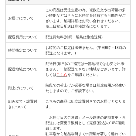
この商品は受注生産の為、複数注文や出荷量の多
い時期などはさらにお時間を頂戴する可能性がご
お届けについて
ざいます。納期詳細はお問い合わせください。
※土日祝日配送は見積対応になります。
配送費用について
配送費無料(沖縄・離島は別途送料)
お時間のご指定は出来ません。(平日9時～18時の
時間指定について
配送となります。)
配送日(曜日)のご指定は一部地域ではお受け出来
配送地域について
ません。一部配送できない地域がございます。詳
しくは
こちら
をご確認ください。
階段での荷上げが必要な場合は別途費用が発生い
階上げについて
たしますので、ご相談下さい。
組み立て・設置付
こちらの商品は組立設置付きでのお届けとなりま
きについて
す。
「お届け日のご連絡」メール以後の納期変更・再
配送には変更手数料として売価(税込)の10%頂戴
致します。
駐車場から納品場所までの距離が著しく離れてい