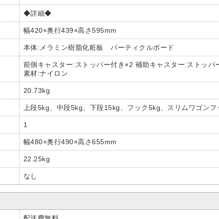
◆詳細◆
幅420×奥行439×高さ595mm
本体:メラミン樹脂化粧板 パーティクルボード
前側キャスター:ストッパー付き×2 補助キャスター:ストッパー
素材:ナイロン
20.73kg
上段5kg、中段5kg、下段15kg、フック5kg、スリムワゴンフ
1
幅480×奥行490×高さ655mm
22.25kg
なし
配送費無料