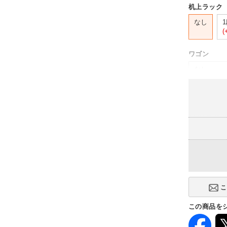
机上ラック
なし
(
ワゴン
なし
(-15,990円)
幅420_シ
この商品を