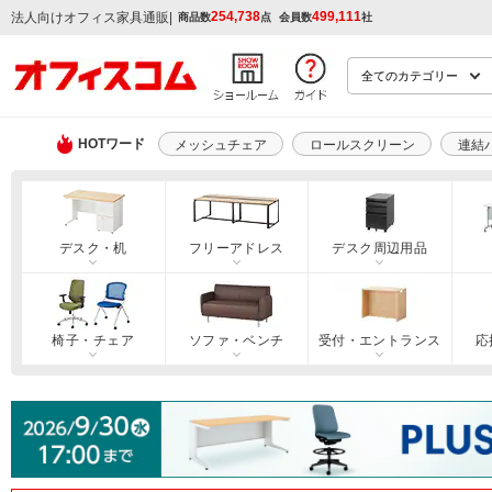
254,738
499,111
|
法人向けオフィス家具通販
商品数
点
会員数
社
HOTワード
メッシュチェア
ロールスクリーン
連結
デスク・机
フリーアドレス
デスク周辺用品
椅子・チェア
ソファ・ベンチ
受付・エントランス
応