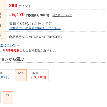
290
ト
ポイント
金
5,170
+
円(税抜4,700円)
組立費について
)
最短 08/19(水) お届け予定
日
⇒地域ごとの最短お届け日はこちら
号
商品番号:OC-AL-DKWS127/(OCPB)
ド
配送について
より
1階軒先渡し
となる可能性があります。
ションから選ぶ
00
1200
1400
1,000円)
(+3,000円)
700