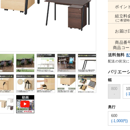
ポイン
組立料
(ご希望時
お届け
商品番
商品コー
送料無料
配送の状況に
バリエー
幅
800
10
-
(-
奥行
600
(-1,000円)