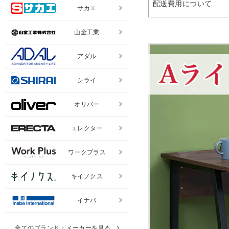
配送費用について
サカエ
山金工業
アダル
シライ
オリバー
エレクター
ワークプラス
キイノクス
イナバ
全てのブランド・メーカーを見る