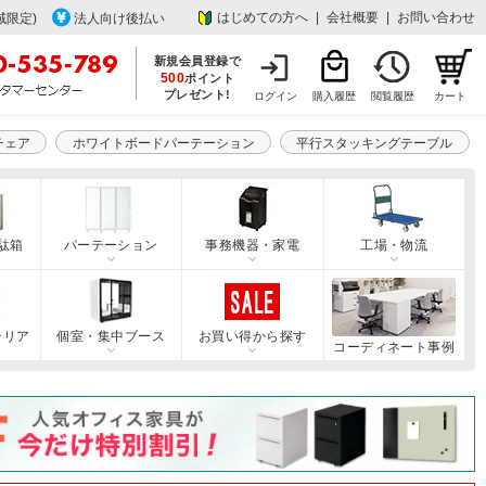
はじめての方へ
|
会社概要
|
お問い合わせ
域限定)
法人向け後払い
新規会員登録で
500
ポイント
プレゼント!
ログイン
購入履歴
閲覧履歴
カート
チェア
ホワイトボードパーテーション
平行スタッキングテーブル
駄箱
パーテーション
事務機器・家電
工場・物流
テリア
個室・集中ブース
お買い得から探す
コーディネート事例