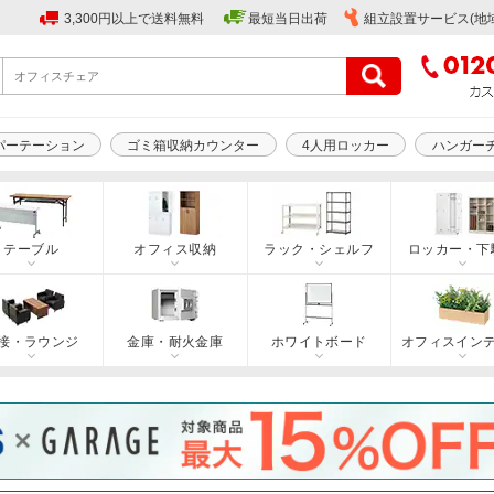
3,300円以上で送料無料
最短当日出荷
組立設置サービス(地
パーテーション
ゴミ箱収納カウンター
4人用ロッカー
ハンガー
テーブル
オフィス収納
ラック・シェルフ
ロッカー・下
接・ラウンジ
金庫・耐火金庫
ホワイトボード
オフィスイン