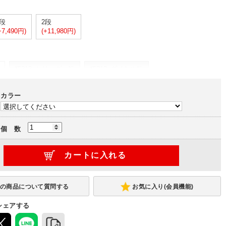
1段
2段
+7,490円)
(+11,980円)
幅313_シリンダー錠
幅313_ダイヤル錠
-
-
カラー
リンダー錠
幅420_ダイヤル錠
(+1,000円)
個 数
お気に入り(会員機能)
シェアする