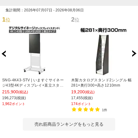
集計期間：2026年07月07日 - 2026年08月06日
1
2
位
位
SNG-4K43-STV | いますぐサイネー
木製カタログスタンド2シングル 幅
ジ43型4Kディスプレイ+直立スタン
281×奥行300×高さ1210mm
ドセット 電子案内板 デジタルサイネ
215,900
19,200
(税込)
(税込)
ージ 垂直型 メディアを挿すだけの簡
196,273(税抜)
17,455(税抜)
単再生 プラス(PLUS)
1,962
174
ポイント
ポイント
1件
売れ筋商品ランキングをもっと見る