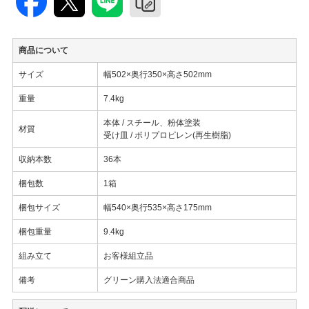
商品について
サイズ
幅502×奥行350×高さ502mm
重量
7.4kg
本体 / スチール、粉体塗装
材質
受け皿 / ポリプロピレン(再生樹脂)
収納本数
36本
梱包数
1箱
梱包サイズ
幅540×奥行535×高さ175mm
梱包重量
9.4kg
組み立て
お客様組立品
備考
グリーン購入法適合商品