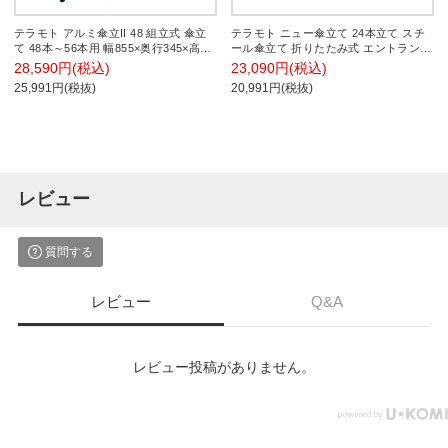
テラモト アルミ傘立II 48 組立式 傘立
テラモト ニュー傘立て 24本立て スチ
て 48本～56本用 幅855×奥行345×高さ
ール傘立て 折りたたみ式 エントランス
490mm
玄関収納 幅725×奥行270×高さ505mm
28,590円(税込)
23,090円(税込)
25,991円(税抜)
20,991円(税抜)
レビュー
質問する
レビュー
Q&A
レビュー投稿がありません。