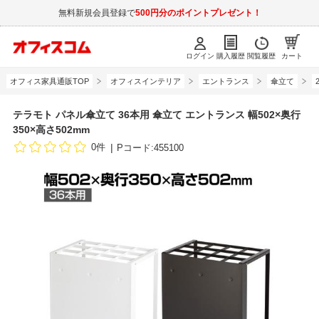
無料新規会員登録で
500円分のポイントプレゼント！
ログイン
購入履歴
閲覧履歴
カート
オフィス家具通販TOP
オフィスインテリア
エントランス
傘立て
テラモト パネル傘立て 36本用 傘立て エントランス 幅502×奥行
350×高さ502mm
0件
Pコード:455100