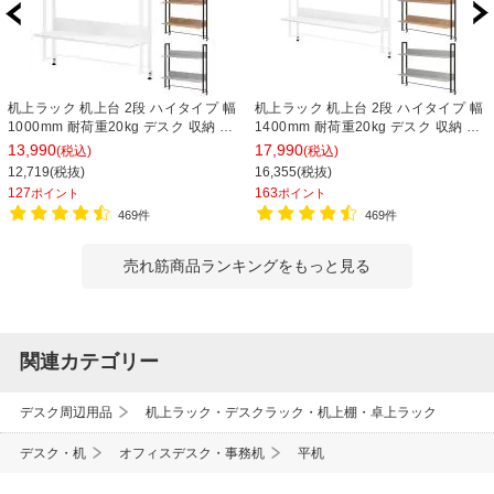
机上ラック 机上台 2段 ハイタイプ 幅
机上ラック 机上台 2段 ハイタイプ 幅
1000mm 耐荷重20kg デスク 収納 PC
1400mm 耐荷重20kg デスク 収納 PC
ラック 卓上ラック モニター台 デスク
ラック 卓上ラック モニター台 デスク
13,990
17,990
(税込)
(税込)
棚 書類棚 A4対応
棚 書類棚 A4対応
12,719(税抜)
16,355(税抜)
127
163
ポイント
ポイント
469件
469件
売れ筋商品ランキングをもっと見る
関連カテゴリー
デスク周辺用品
机上ラック・デスクラック・机上棚・卓上ラック
デスク・机
オフィスデスク・事務机
平机