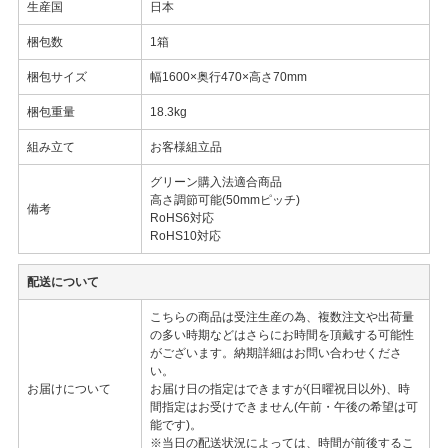
生産国
日本
梱包数
1箱
梱包サイズ
幅1600×奥行470×高さ70mm
梱包重量
18.3kg
組み立て
お客様組立品
グリーン購入法適合商品
高さ調節可能(50mmピッチ)
備考
RoHS6対応
RoHS10対応
配送について
こちらの商品は受注生産の為、複数注文や出荷量
の多い時期などはさらにお時間を頂戴する可能性
がございます。納期詳細はお問い合わせくださ
い。
お届けについて
お届け日の指定はできますが(日曜祝日以外)、時
間指定はお受けできません(午前・午後の希望は可
能です)。
※当日の配送状況によっては、時間が前後するこ