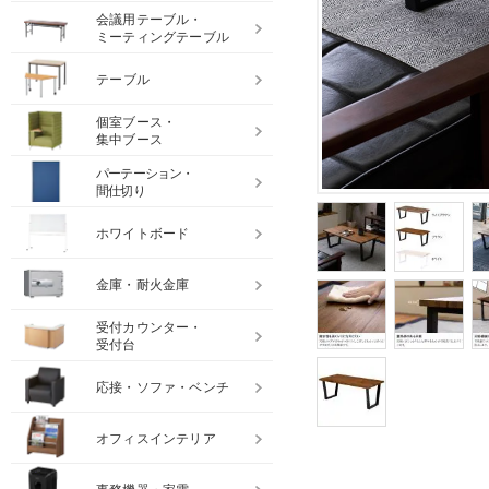
会議用テーブル・
ミーティングテーブル
テーブル
個室ブース・
集中ブース
パーテーション・
間仕切り
ホワイトボード
金庫・耐火金庫
受付カウンター・
受付台
応接・ソファ・ベンチ
オフィスインテリア