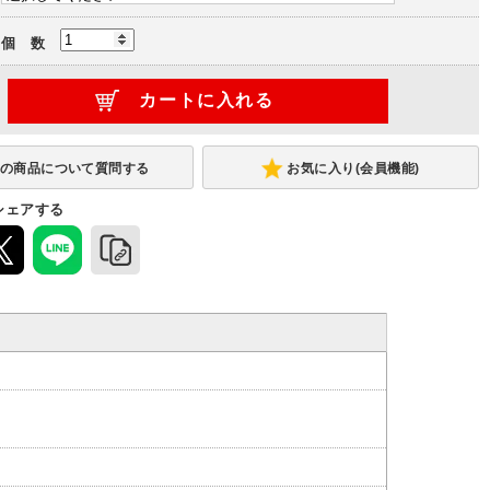
個 数
お気に入り(会員機能)
シェアする