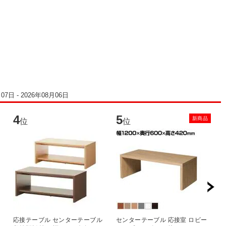
7日 - 2026年08月06日
4
5
6
新商品
位
位
応接テーブル センターテーブル
センターテーブル 応接室 ロビー
ガ