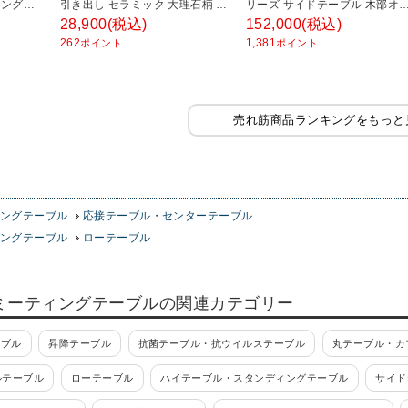
ティングテ
引き出し セラミック 大理石柄 座
リーズ サイドテーブル 木部オ
ブル フ
卓 センターテーブル モダン シン
クダークブラウン 幅680×奥行
28,900
(税込)
152,000
(税込)
 ラウン
プル リビングテーブル おしゃれ
450×高さ540mm
262
1,381
ポイント
ポイント
800×高
リビング 完成品 幅1050×奥行
550×高さ300mm
売れ筋商品ランキングをもっと
ングテーブル
応接テーブル・センターテーブル
ングテーブル
ローテーブル
ミーティングテーブルの関連カテゴリー
ーブル
昇降テーブル
抗菌テーブル・抗ウイルステーブル
丸テーブル・カ
ルテーブル
ローテーブル
ハイテーブル・スタンディングテーブル
サイド