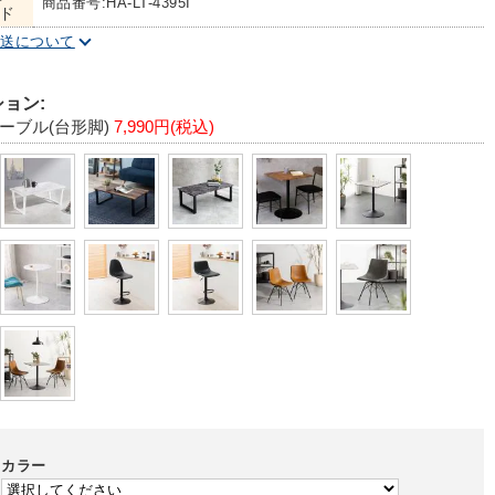
商品番号:HA-LT-4395I
ド
配送について
ョン:
ーブル(台形脚)
7,990円(税込)
カラー