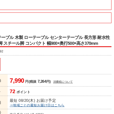
ーブル 木製 ローテーブル センターテーブル 長方形 耐水性
 スチール脚 コンパクト 幅900×奥行500×高さ370mm
92
7,990
格
7,264
円(税抜
円)
消費税について
72
ト
ポイント
最短 08/20(木) お届け予定
日
⇒地域ごとの最短お届け日はこちら
号