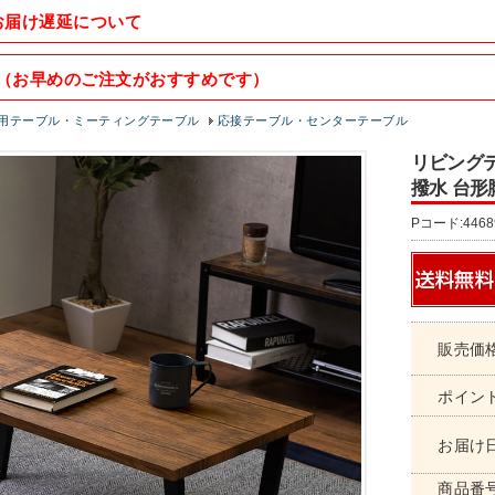
お届け遅延について
（お早めのご注文がおすすめです）
用テーブル・ミーティングテーブル
応接テーブル・センターテーブル
リビングテ
撥水 台形脚
Pコード:4468
販売価
ポイン
お届け
商品番