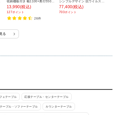
ー
収納棚板付き 幅1100×奥行550×
シンプルデザイン 抗ウイルス加
ン
高さ450mm 【ダークブラウン ナ
工 SIAA準拠 幅1200×奥行600×
ン
13,990
(税込)
77,400
(税込)
3
チュラル】
高さ420mm ASO-OT1260
ル
127
703
2
ポイント
ポイント
奥
26件
見る
フェテーブル
応接テーブル・センターテーブル
テーブル・ソファーテーブル
カウンターテーブル