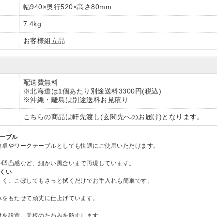
幅940×奥行520×高さ80mm
7.4kg
お客様組立品
配送費無料
※北海道は1個あたり別途送料3300円(税込)
※沖縄・離島は別途送料お見積り
こちらの商品は軒先渡し(玄関先へのお届け)となります。
テーブル
食卓やワークテーブルとしても快適にご使用いただけます。
や凹凸感など、細かい風合いまで再現しています。
くい
くく、こぼしてもさっと拭くだけでお手入れも簡単です。
みをもたせて頑丈に仕上げています。
材を設置。天板のたわみを防止します。