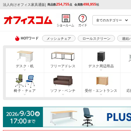
254,755
498,955
|
法人向けオフィス家具通販
商品数
点
会員数
社
HOTワード
メッシュチェア
ロールスクリーン
連結
デスク・机
フリーアドレス
デスク周辺用品
椅子・チェア
ソファ・ベンチ
受付・エントランス
応