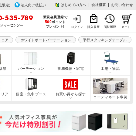
はじめての方へ
|
会社概要
|
お問い合わせ
域限定)
法人向け後払い
新規会員登録で
500
ポイント
プレゼント!
ログイン
購入履歴
閲覧履歴
カート
チェア
ホワイトボードパーテーション
平行スタッキングテーブル
駄箱
パーテーション
事務機器・家電
工場・物流
テリア
個室・集中ブース
お買い得から探す
コーディネート事例