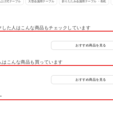
ね上げ式テーブル
大型会議用テーブル
折りたたみ会議用テーブル ・長机
議用テーブル・ミーティングテーブル
FV
ronna ミーティングテーブル
ミ
テーブル・ミーティングテーブル
pixta2(ピクスタ2) ミーティングテーブル
コクヨ
クした人はこんな商品もチェックしています
ーブル・ミーティングテーブル
ミーティングテーブル エニーテーブル
ミーティ
グテーブル
大型ミーティングテーブル T字脚
メティオ2.0 古木調 応接会議テ
おすすめ商品を見る
ミーティングテーブル ABW
ミーティングテーブル MUE
ミーティングテ
形タイプ
ミーティングテーブル MTN型
会議用テーブル T字あし CRT型
人はこんな商品も買っています
面仕上げ
会議テーブル UM ハの字脚
会議テーブル WR 4本脚
ミーティング
99
会議用テーブル 幅1500～1799
会議用テーブル 幅1800～2099
会議用
おすすめ商品を見る
ミーティングテーブル 異形天板
ミーティングテーブル U型・半楕円
ミー
ー
・ボート型
キャスターテーブル
研修用デスク・テーブル
会議用テーブ