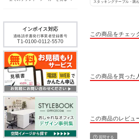
スタッキングテーブル・跳
コクヨ ワークフィット 会
ビエナ(VIENA) 会議用
インボイス対応
この商品をチェッ
適格請求書発行事業者登録番号
コクヨ フランカ 会議用テ
T1-0100-0112-5570
メティオ 応接 ミーティン
U型 ミーティングテーブル2
エグゼクティブテーブル 舟
この商品を買った
会議テーブル CAD 脚部鏡
会議用テーブル 幅1200～14
会議用テーブル 幅3200～
この商品のレビュ
ミーティングテーブル 舟形
質問する