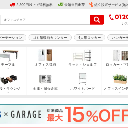
3,300円以上で送料無料
最短当日出荷
組立設置サービス(地
パーテーション
ゴミ箱収納カウンター
4人用ロッカー
ハンガー
テーブル
オフィス収納
ラック・シェルフ
ロッカー・下
接・ラウンジ
金庫・耐火金庫
ホワイトボード
オフィスイン