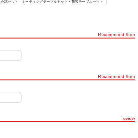
会議セット・ミーティングテーブルセット・商談テーブルセット
ーティングテーブル FLシリーズ
JUTO(ジュート) ミーティングテーブル
 ワークヴィスタプラス
Recommend Item
ングテーブル OC-MTC
ミーティングテーブル 配線収納付き
ーブル
会議テーブル ビネイル
レシルテーブル
ーブル DRT
ミーティングテーブル CK/AK型
会議テーブル QB ロの字脚
会議テーブル VE 対立脚
Recommend Item
テーブル REV
コンバインテーブル ARF
会議用テーブル 幅～1199
テーブル 幅2100～2399
会議用テーブル 幅2400～3199
ティングテーブル 楕円・丸型・タマゴ
review
ル用品
オカムラ(okamura)