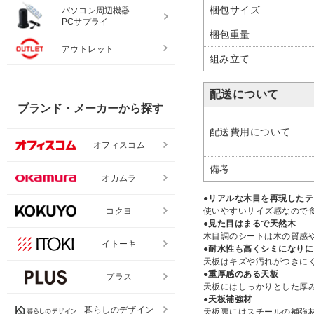
梱包サイズ
パソコン周辺機器
PCサプライ
梱包重量
アウトレット
組み立て
配送について
ブランド・メーカーから探す
配送費用について
オフィスコム
備考
オカムラ
●リアルな木目を再現した
使いやすいサイズ感なので
コクヨ
●見た目はまるで天然木
木目調のシートは木の質感
イトーキ
●耐水性も高くシミになりに
天板はキズや汚れがつきに
●重厚感のある天板
プラス
天板にはしっかりとした厚
●天板補強材
暮らしのデザイン
天板裏にはスチールの補強