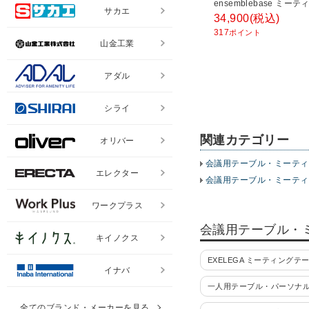
ensemblebase ミー
サカエ
ーブル T字脚 会議用テー
34,900
(税込)
ァミレスソファテーブル
317
ポイント
ドテーブル 幅1400×奥行
山金工業
さ720mm
アダル
シライ
関連カテゴリー
オリバー
会議用テーブル・ミーティ
エレクター
会議用テーブル・ミーティ
ワークプラス
会議用テーブル・
キイノクス
EXELEGA ミーティングテ
イナバ
一人用テーブル・パーソナ
全てのブランド・メーカーを見る