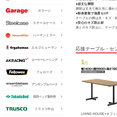
●頑丈な脚部
脚部は丈夫で耐久性に優れ
ガラージ
●粉体塗装で強度もUP
テーブルの脚は水・キズ・
●安心のキズ防止材
スチールケース
床とのキズ防止に、テーブ
ハーマンミラー
エルゴヒューマン
応接テーブル・セ
エーケーレーシング
1
位
フェローズ
アンサンブルベース
高田ベッド製作所
トラスコ中山
LIVING HOUSE×オフ