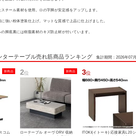
たスチール素材を使用。ロの字脚が安定感をアップします。
錆に強い粉体塗装仕上げ。マットな質感で上品に仕上げました。
ルの脚底裏には樹脂素材のキズ防止材が付いています。
ンターテーブル売れ筋商品ランキング
集計期間：2026年07月0
2
3
新商品
新商品
位
位
ィスコム
ローテーブル オーヴ ORV 収納
ITOKI(イトーキ) 応接家具L20シ