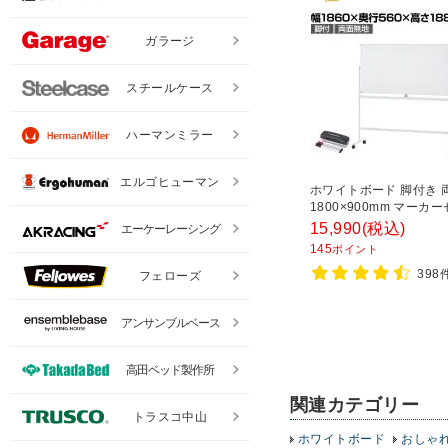
ガラージ
スチールケース
ハーマンミラー
エルゴヒューマン
ホワイトボード 脚付き 
1800×900mm マーカ
き マグネット対応 OC-
15,990
(税込)
エーケーレーシング
WB1890R2 白板
145
ポイント
398
フェローズ
アンサンブルベース
高田ベッド製作所
関連カテゴリー
トラスコ中山
ホワイトボード
おしゃ