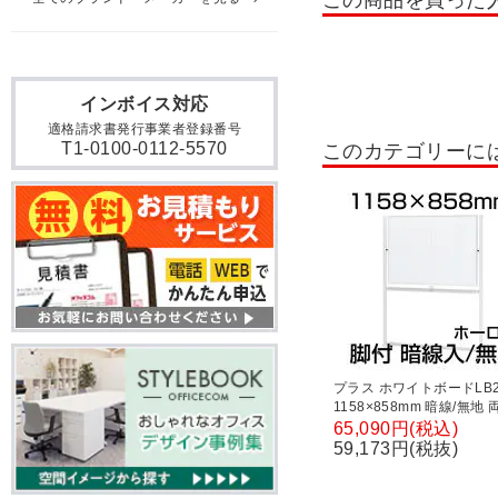
この商品を買った
インボイス対応
適格請求書発行事業者登録番号
T1-0100-0112-5570
このカテゴリーに
プラス ホワイトボードLB
1158×858mm 暗線/無地
き ニッケルホーロー製 幅1
65,090円(税込)
奥行594×高さ1800mm
59,173円(税抜)