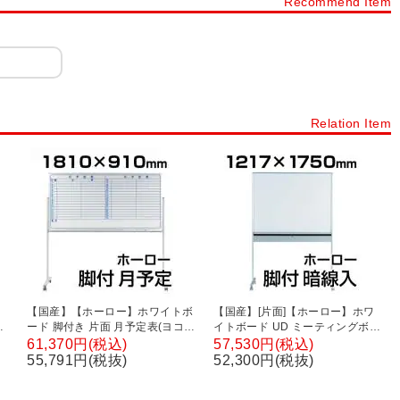
Recommend Item
Relation Item
【国産】【ホーロー】ホワイトボ
【国産】[片面]【ホーロー】ホワ
付
ード 脚付き 片面 月予定表(ヨコ)/
イトボード UD ミーティングボー
幅1810×高さ910mm
ド/幅1217×高さ1750mm・暗線
61,370円(税込)
57,530円(税込)
入
55,791円(税抜)
52,300円(税抜)