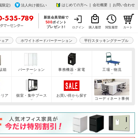
はじめての方へ
|
会社概要
|
お問い合わせ
域限定)
法人向け後払い
新規会員登録で
500
ポイント
プレゼント!
ログイン
購入履歴
閲覧履歴
カート
チェア
ホワイトボードパーテーション
平行スタッキングテーブル
駄箱
パーテーション
事務機器・家電
工場・物流
テリア
個室・集中ブース
お買い得から探す
コーディネート事例