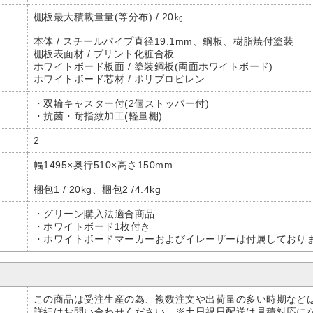
棚板最大積載量量(等分布) / 20㎏
本体 / スチールパイプ直径19.1mm、鋼板、樹脂焼付塗装
棚板表面材 / プリント化粧合板
ホワイトボード板面 / 塗装鋼板(両面ホワイトボード)
ホワイトボード芯材 / ポリプロピレン
・双輪キャスター付(2個ストッパー付)
・抗菌・耐指紋加工(軽量棚)
2
幅1495×奥行510×高さ150mm
梱包1 / 20kg、梱包2 /4.4kg
・グリーン購入法適合商品
・ホワイトボード1枚付き
・ホワイトボードマーカーおよびイレーザーは付属しており
この商品は受注生産の為、複数注文や出荷量の多い時期など
詳細はお問い合わせください。※土日祝日配送は見積対応に