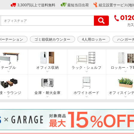
3,300円以上で送料無料
最短当日出荷
組立設置サービス(地
パーテーション
ゴミ箱収納カウンター
4人用ロッカー
ハンガー
テーブル
オフィス収納
ラック・シェルフ
ロッカー・下
接・ラウンジ
金庫・耐火金庫
ホワイトボード
オフィスイン