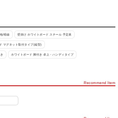
地/暗線
壁掛け ホワイトボード スチール 予定表
ド マグネット取付タイプ(縦型)
付き
ホワイトボード 脚付き 卓上・ハンディタイプ
ーロー 無地/暗線
ホワイトボード 脚付き ホーロー 予定表
コピーボード/ネットワークボード
ホワイトボード 脚付き その他
Recommend Item
壁掛け
月予定表 カレンダー 脚付き ホーロー
ワイトボードシート
ホワイトボードシート 無地/暗線入り
ボード用品
ホワイトボードマーカー
ホワイトボード イレーザー