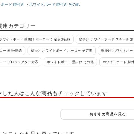
トボード 脚付き
ホワイトボード 脚付き その他
関連カテゴリー
ホワイトボード 壁掛け ホーロー 予定表(特殊)
壁掛け ホワイトボード スチール 無
ロー 無地/暗線
壁掛け ホワイトボード ホーロー 予定表
壁掛け ホワイトボー
ーロー プロジェクター対応
ホワイトボード 壁掛け その他
ホワイトボード 脚
ール 予定表
ホワイトボード 脚付き スチール 無地
ホワイトボード 脚付き ホ
ロジェクター対応
ホワイトボード 脚付き スマホ対応
透明ホワイトボード
クした人はこんな商品もチェックしています
動予定表
ホワイトボード 月予定表 カレンダー 脚付き
月予定表 カレンダー 
 ホーロー
週予定表・年予定表・その他
月予定表 カレンダー シート
ホ
おすすめ商品を見る
表
おしゃれなホワイトボード
ホワイトボード パーテーション
ホワイト
・指示棒
その他ホワイトボード用品