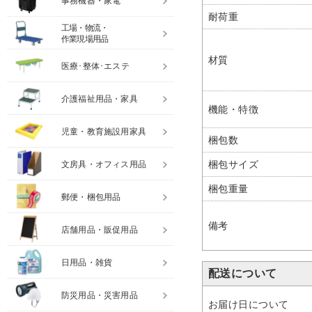
事務機器・家電
耐荷重
工場・物流・
作業現場用品
材質
医療･整体･エステ
介護福祉用品・家具
機能・特徴
児童・教育施設用家具
梱包数
梱包サイズ
文房具・オフィス用品
梱包重量
郵便・梱包用品
備考
店舗用品・販促用品
日用品・雑貨
配送について
防災用品・災害用品
お届け日について