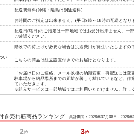
配送費無料(沖縄・離島は別途送料)
お時間のご指定は出来ません。(平日9時～18時の配送となり
配送日(曜日)のご指定は一部地域ではお受け出来ません。一
ご確認ください。
階段での荷上げが必要な場合は別途費用が発生いたしますの
つい
こちらの商品は組立設置付きでのお届けとなります。
「お届け日のご連絡」メール以後の納期変更・再配送には変更
駐車場から納品場所までの距離が著しく離れているなど、作
ていただきます。
※組立サービスは一部地域ではご利用いただけません。詳し
脚付き売れ筋商品ランキング
集計期間：2026年07月08日 - 2026年
2
3
位
位