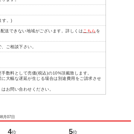
ます。)
部配送できない地域がございます。詳しくは
こちら
を
で、ご相談下さい。
手数料として売価(税込)の10%頂戴致します。
業に大幅な遅延が生じる場合は別途費用をご請求させ
くはお問い合わせください。
08月07日
4
5
6
位
位