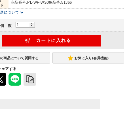
号
商品番号:PL-WF-WS09/品番:51366
ド
配送について
個 数
お気に入り(会員機能)
シェアする