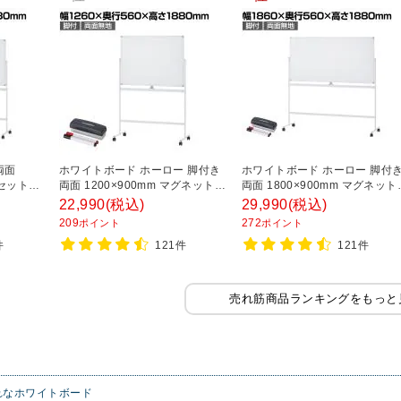
両面
ホワイトボード ホーロー 脚付き
ホワイトボード ホーロー 脚付
ーセット付
両面 1200×900mm マグネット対
両面 1800×900mm マグネット
応 OC-WBH1290R2 白板
応 OC-WBH1890R2 白板
22,990
(税込)
29,990
(税込)
209
272
ポイント
ポイント
件
121件
121件
売れ筋商品ランキングをもっと
れなホワイトボード