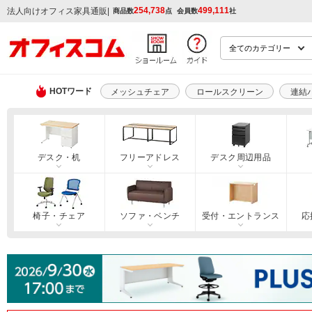
254,738
499,111
|
法人向けオフィス家具通販
商品数
点
会員数
社
HOTワード
メッシュチェア
ロールスクリーン
連結
デスク・机
フリーアドレス
デスク周辺用品
椅子・チェア
ソファ・ベンチ
受付・エントランス
応