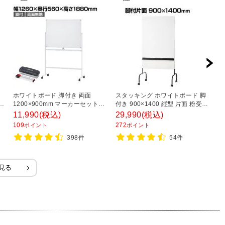
き
ホワイトボード 脚付き 両面
スタッキング ホワイトボード 脚
ホ
対
1200×900mm マーカーセット付
付き 900×1400 縦型 片面 粉受け
9
き マグネット対応 OC-
付き マグネット対応 ブラックフ
付
11,990
(税込)
29,990
(税込)
1
WB1290R2 白板
レーム キャスター付き
対
109
272
9
ポイント
ポイント
398件
54件
見る