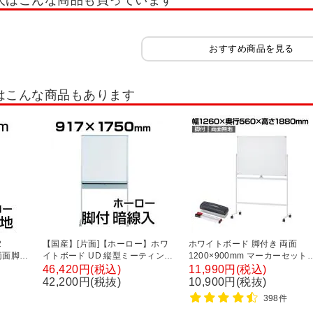
人はこんな商品も買っています
おすすめ商品を見る
はこんな商品もあります
2
【国産】[片面]【ホーロー】ホワ
ホワイトボード 脚付き 両面
 両面脚付
イトボード UD 縦型ミーティング
1200×900mm マーカーセット
346×
ボード/幅917×高さ1750mm・暗
き マグネット対応 OC-
46,420円(税込)
11,990円(税込)
線入
WB1290R2 白板
42,200円(税抜)
10,900円(税抜)
398件