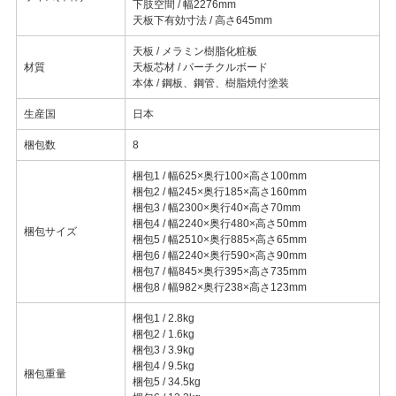
下肢空間 / 幅2276mm
天板下有効寸法 / 高さ645mm
天板 / メラミン樹脂化粧板
材質
天板芯材 / パーチクルボード
本体 / 鋼板、鋼管、樹脂焼付塗装
生産国
日本
梱包数
8
梱包1 / 幅625×奥行100×高さ100mm
梱包2 / 幅245×奥行185×高さ160mm
梱包3 / 幅2300×奥行40×高さ70mm
梱包4 / 幅2240×奥行480×高さ50mm
梱包サイズ
梱包5 / 幅2510×奥行885×高さ65mm
梱包6 / 幅2240×奥行590×高さ90mm
梱包7 / 幅845×奥行395×高さ735mm
梱包8 / 幅982×奥行238×高さ123mm
梱包1 / 2.8kg
梱包2 / 1.6kg
梱包3 / 3.9kg
梱包4 / 9.5kg
梱包重量
梱包5 / 34.5kg