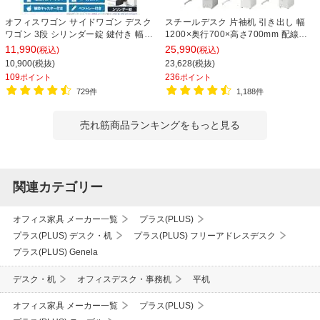
オフィスワゴン サイドワゴン デスク
スチールデスク 片袖机 引き出し 幅
ワゴン 3段 シリンダー錠 鍵付き 幅
1200×奥行700×高さ700mm 配線穴
390×奥行510×高さ600mm【ホワイ
事務机 ビジネスデスク
11,990
25,990
(税込)
(税込)
ト・ブラック】
10,900(税抜)
23,628(税抜)
109
236
ポイント
ポイント
729件
1,188件
売れ筋商品ランキングをもっと見る
関連カテゴリー
オフィス家具 メーカー一覧
プラス(PLUS)
プラス(PLUS) デスク・机
プラス(PLUS) フリーアドレスデスク
プラス(PLUS) Genela
デスク・机
オフィスデスク・事務机
平机
オフィス家具 メーカー一覧
プラス(PLUS)