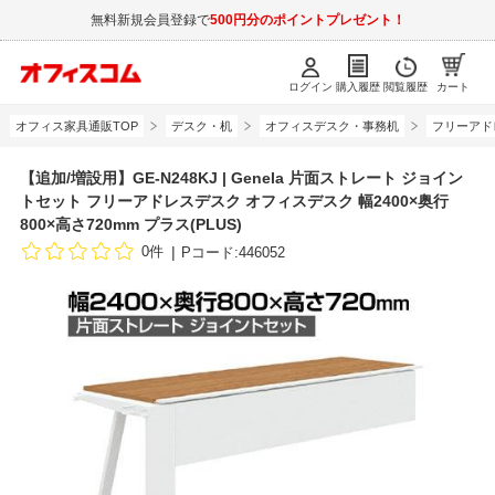
無料新規会員登録で
500円分のポイントプレゼント！
ログイン
購入履歴
閲覧履歴
カート
オフィス家具通販TOP
デスク・机
オフィスデスク・事務机
フリーアド
【追加/増設用】GE-N248KJ | Genela 片面ストレート ジョイン
トセット フリーアドレスデスク オフィスデスク 幅2400×奥行
800×高さ720mm プラス(PLUS)
0件
Pコード:446052