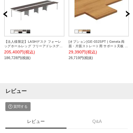
【法人様限定】LASHデスク フォーレ
[オプション]GE-032SPT | Genela 両
ッグホールレッグ フリーアドレスデス
面・片面ストレート用 サポート天板 フ
ク 両面4連タイプ 配線ダクト付き 幅
リーアドレスデスク オフィスデスク 幅
205,400円(税込)
29,390円(税込)
4800×奥行1400×高さ720mm
320×奥行220×厚さ25mm プラス
186,728円(税抜)
26,719円(税抜)
(PLUS)
レビュー
質問する
レビュー
Q&A