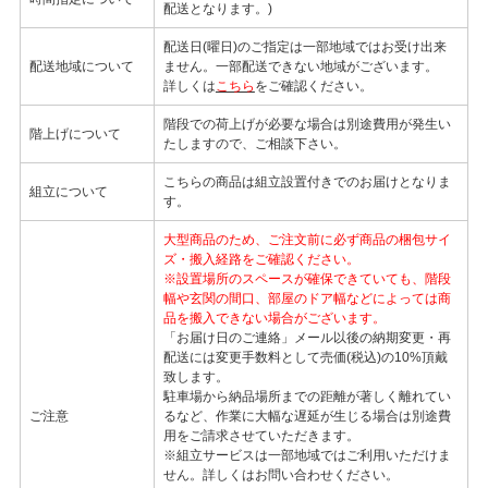
配送となります。)
配送日(曜日)のご指定は一部地域ではお受け出来
配送地域について
ません。一部配送できない地域がございます。
詳しくは
こちら
をご確認ください。
階段での荷上げが必要な場合は別途費用が発生い
階上げについて
たしますので、ご相談下さい。
こちらの商品は組立設置付きでのお届けとなりま
組立について
す。
大型商品のため、ご注文前に必ず商品の梱包サイ
ズ・搬入経路をご確認ください。
※設置場所のスペースが確保できていても、階段
幅や玄関の間口、部屋のドア幅などによっては商
品を搬入できない場合がございます。
「お届け日のご連絡」メール以後の納期変更・再
配送には変更手数料として売価(税込)の10%頂戴
致します。
駐車場から納品場所までの距離が著しく離れてい
ご注意
るなど、作業に大幅な遅延が生じる場合は別途費
用をご請求させていただきます。
※組立サービスは一部地域ではご利用いただけま
せん。詳しくはお問い合わせください。