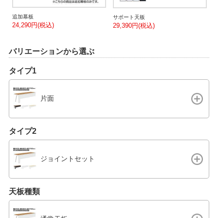
追加幕板
サポート天板
24,290円(税込)
6
29,390円(税込)
バリエーションから選ぶ
タイプ1
片面
タイプ2
ジョイントセット
天板種類