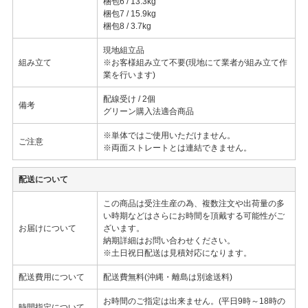
梱包6 / 13.3kg
梱包7 / 15.9kg
梱包8 / 3.7kg
現地組立品
組み立て
※お客様組み立て不要(現地にて業者が組み立て作
業を行います)
配線受け / 2個
備考
グリーン購入法適合商品
※単体ではご使用いただけません。
ご注意
※両面ストレートとは連結できません。
配送について
この商品は受注生産の為、複数注文や出荷量の多
い時期などはさらにお時間を頂戴する可能性がご
お届けについて
ざいます。
納期詳細はお問い合わせください。
※土日祝日配送は見積対応になります。
配送費用について
配送費無料(沖縄・離島は別途送料)
お時間のご指定は出来ません。(平日9時～18時の
時間指定について