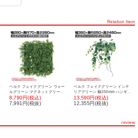
Relation Item
ー
ベルク フェイクグリーン ウォー
ベルク フェイクグリーン インテ
掛
ルグリーン マグネットグリーン
リアグリーン 幅350mm ハンギン
マットパネルタイプ25角 人工 造
グポット パーテーションポット
8,790円(税込)
13,590円(税込)
花 GR-1246 幅280×奥行70×高さ
観葉植物 人工 造花 GR4426
7,991円(税抜)
12,355円(税抜)
280mm
review