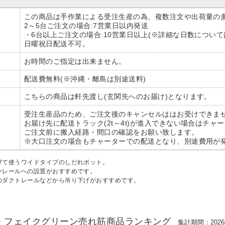
この商品は手作業による受注生産の為、複数注文や出荷量の
2～5台ご注文の場合:7営業日以内発送
・6台以上ご注文の場合:10営業日以上(※詳細な日数につい
日曜祝日配送不可。
お時間のご指定は出来ません。
配送費無料(※沖縄・離島は別途送料)
こちらの商品は軒先渡し(玄関先へのお届け)となります。
受注生産品のため、ご注文後のキャンセルははお受けできま
お届け先に配送トラック(2t～4t)が進入できない場合はチ
ご注文前に搬入経路・間口の確認をお願い致します。
※大口注文の場合もチャーターでの配送となり、別途費用が
げて使うワイドタイプのしだれポット。
ーレールへの設置がおすすめです。
のダクトレールなどから吊り下げがおすすめです。
・フェイクグリーン売れ筋商品ランキング
集計期間：2026年