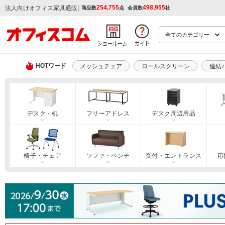
254,755
498,955
|
法人向けオフィス家具通販
商品数
点
会員数
社
HOTワード
メッシュチェア
ロールスクリーン
連結
デスク・机
フリーアドレス
デスク周辺用品
椅子・チェア
ソファ・ベンチ
受付・エントランス
応