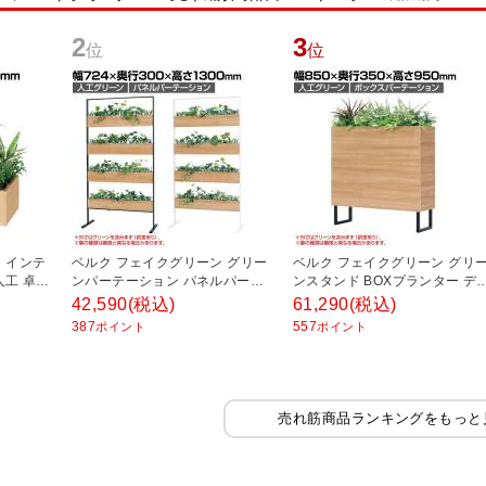
2
3
位
位
ベルク フェイクグリーン グリー
ベルク フェイクグリーン グリ
人工 卓上
ンパーテーション パネルパーテ
ンスタンド BOXプランター デ
ーション ルーバータイプ 観葉植
インパーテーション 間仕切り 
42,590
(税込)
61,290
(税込)
物 人口 幅724×奥行300×高さ
葉植物 人工 GR2009 幅850×
387
557
ポイント
ポイント
1300mm
350×高さ950mm
売れ筋商品ランキングをもっと