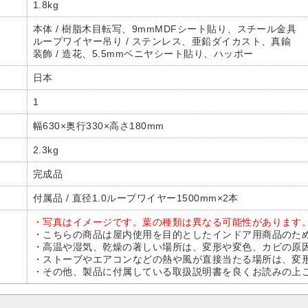
1.8kg
本体 / 樹脂木目転写、9mmMDFシート貼り、スチール金具
ループワイヤー吊り / ステンレス、亜鉛ダイカスト、真鍮
装飾 / 造花、5.5mmベニヤシート貼り、ハッポー
日本
1
幅630×奥行330×高さ180mm
2.3kg
完成品
付属品 / 直径1.0ループワイヤー1500mm×2本
・写真はイメージです。葉の種類は異なる可能性があります
・こちらの商品は屋内使用を目的としたインドア用商品のた
・高温や湿気、乾燥の著しい場所は、変形や変色、カビの原
・ストーブやエアコンなどの熱や風が直接当たる場所は、変
・その他、製品に付属している取扱説明書を良くお読みの上