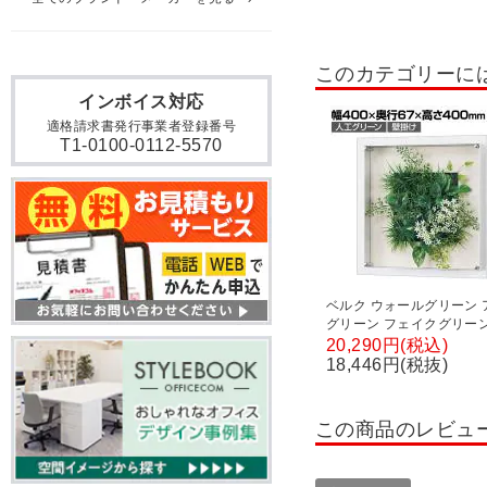
このカテゴリーに
インボイス対応
適格請求書発行事業者登録番号
T1-0100-0112-5570
ベルク ウォールグリーン 
グリーン フェイクグリーン
け 立体グリーン 人工 造花
20,290円(税込)
GR3710 幅400×奥行67
18,446円(税抜)
400mm
この商品のレビュ