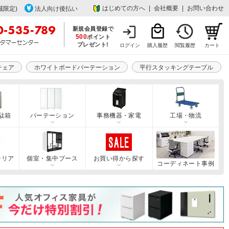
はじめての方へ
|
会社概要
|
お問い合わせ
域限定)
法人向け後払い
新規会員登録で
500
ポイント
プレゼント!
ログイン
購入履歴
閲覧履歴
カート
チェア
ホワイトボードパーテーション
平行スタッキングテーブル
駄箱
パーテーション
事務機器・家電
工場・物流
テリア
個室・集中ブース
お買い得から探す
コーディネート事例