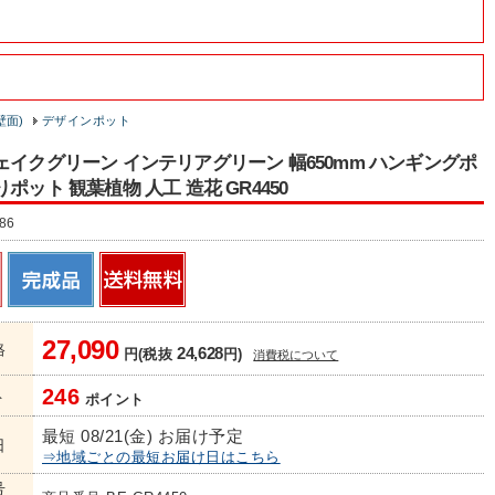
壁面)
デザインポット
ェイクグリーン インテリアグリーン 幅650mm ハンギングポ
ポット 観葉植物 人工 造花 GR4450
86
27,090
格
24,628
円(税抜
円)
消費税について
246
ト
ポイント
最短 08/21(金) お届け予定
日
⇒地域ごとの最短お届け日はこちら
号