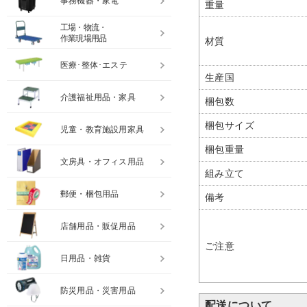
事務機器・家電
重量
工場・物流・
作業現場用品
材質
医療･整体･エステ
生産国
介護福祉用品・家具
梱包数
梱包サイズ
児童・教育施設用家具
梱包重量
文房具・オフィス用品
組み立て
郵便・梱包用品
備考
店舗用品・販促用品
ご注意
日用品・雑貨
防災用品・災害用品
配送について