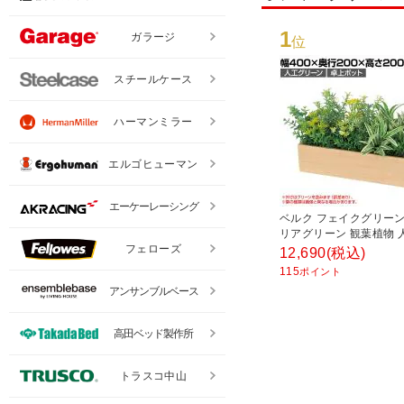
1
ガラージ
位
スチールケース
ハーマンミラー
エルゴヒューマン
エーケーレーシング
ベルク フェイクグリーン インテ
リアグリーン 観葉植物 
フェローズ
ポット GR4389
12,690
(税込)
115
ポイント
アンサンブルベース
高田ベッド製作所
トラスコ中山