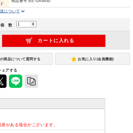
商品番号:BE-GR4450
ド
配送について
個 数
お気に入り(会員機能)
シェアする
誤差がある場合がございます。