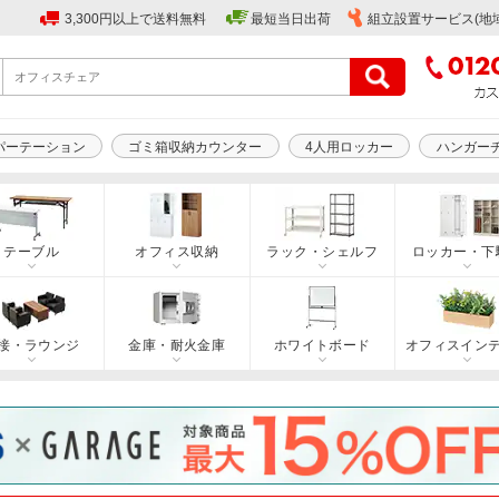
3,300円以上で送料無料
最短当日出荷
組立設置サービス(地
パーテーション
ゴミ箱収納カウンター
4人用ロッカー
ハンガー
テーブル
オフィス収納
ラック・シェルフ
ロッカー・下
接・ラウンジ
金庫・耐火金庫
ホワイトボード
オフィスイン