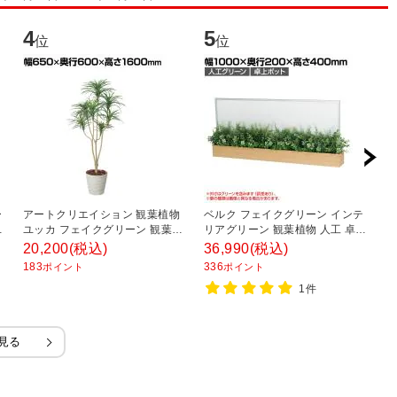
4
5
6
位
位
ー
アートクリエイション 観葉植物
ベルク フェイクグリーン インテ
フ
ザ
ユッカ フェイクグリーン 観葉植
リアグリーン 観葉植物 人工 卓上
1
観
物 光触媒加工 高さ1600mm
ポット GR4234
20,200
(税込)
36,990
(税込)
4
奥行
173A250
183
336
4
ポイント
ポイント
1件
見る