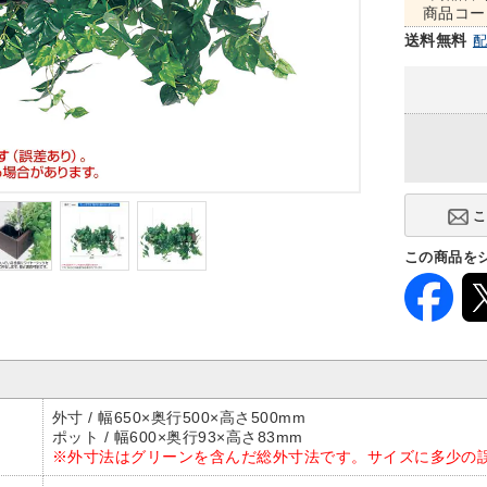
商品コー
送料無料
この商品を
外寸 / 幅650×奥行500×高さ500mm
ポット / 幅600×奥行93×高さ83mm
※外寸法はグリーンを含んだ総外寸法です。サイズに多少の