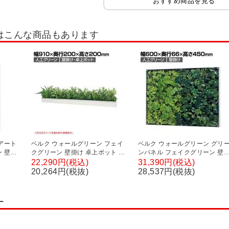
おすすめ商品を見る
はこんな商品もあります
アート
ベルク ウォールグリーン フェイ
ベルク ウォールグリーン グリ
 壁掛
クグリーン 壁掛け 卓上ポット ラ
ンパネル フェイクグリーン 壁
インタイプ アイボリー 人工 造花
け 人工 造花 GR3566 幅600×奥
22,290円(税込)
31,390円(税込)
×高さ
GR4341 幅910×奥行200×高さ
行66×高さ450mm
20,264円(税抜)
28,537円(税抜)
200mm
ー