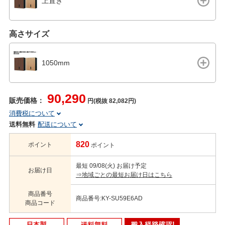
上置き
高さサイズ
1050mm
90,290
販売価格：
円(税抜 82,082円)
消費税について
送料無料
配送について
820
ポイント
ポイント
最短 09/08(火) お届け予定
お届け日
⇒地域ごとの最短お届け日はこちら
商品番号
商品番号:KY-SU59E6AD
商品コード