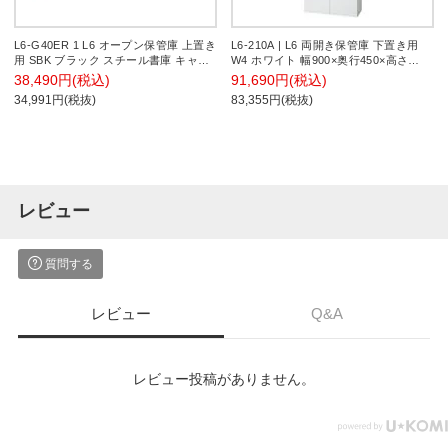
L6-G40ER 1 L6 オープン保管庫 上置き
L6-210A | L6 両開き保管庫 下置き用
用 SBK ブラック スチール書庫 キャビ
W4 ホワイト 幅900×奥行450×高さ
ネット 幅800×奥行400×高さ400mm 国
2100mm プラス(PULS)
38,490円(税込)
91,690円(税込)
産 収納 プラス(PLUS)
34,991円(税抜)
83,355円(税抜)
レビュー
質問する
レビュー
Q&A
レビュー投稿がありません。