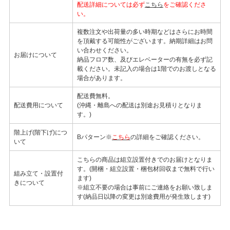
配送詳細については必ず
こちら
をご確認くださ
い。
複数注文や出荷量の多い時期などはさらにお時間
を頂戴する可能性がございます。納期詳細はお問
い合わせください。
お届けについて
納品フロア数、及びエレベーターの有無を必ず記
載ください。未記入の場合は1階でのお渡しとなる
場合があります。
配送費無料。
配送費用について
(沖縄・離島への配送は別途お見積りとなりま
す。)
階上げ(階下げ)につ
Bパターン※
こちら
の詳細をご確認ください。
いて
こちらの商品は組立設置付きでのお届けとなりま
す。(開梱・組立設置・梱包材回収まで無料で行い
組み立て・設置付
ます)
きについて
※組立不要の場合は事前にご連絡をお願い致しま
す(納品日以降の変更は別途費用が発生致します)