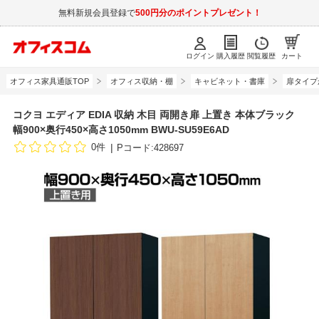
無料新規会員登録で
500円分のポイントプレゼント！
ログイン
購入履歴
閲覧履歴
カート
オフィス家具通販TOP
オフィス収納・棚
キャビネット・書庫
扉タイプ
コクヨ エディア EDIA 収納 木目 両開き扉 上置き 本体ブラック
幅900×奥行450×高さ1050mm BWU-SU59E6AD
0件
Pコード:428697