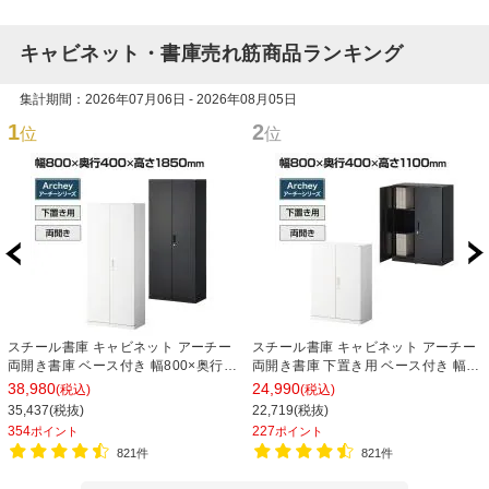
キャビネット・書庫売れ筋商品ランキング
集計期間：2026年07月06日 - 2026年08月05日
1
2
位
位
スチール書庫 キャビネット アーチー
スチール書庫 キャビネット アーチー
両開き書庫 ベース付き 幅800×奥行
両開き書庫 下置き用 ベース付き 幅
400×高さ1850mm
800×奥行400×高さ1100mm
38,980
24,990
(税込)
(税込)
35,437(税抜)
22,719(税抜)
354
227
ポイント
ポイント
821件
821件