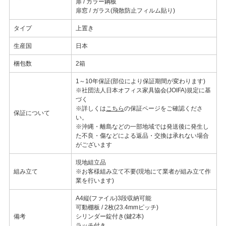
扉 / カラー鋼板
扉窓 / ガラス(飛散防止フィルム貼り)
タイプ
上置き
生産国
日本
梱包数
2箱
1～10年保証(部位により保証期間が変わります)
※社団法人日本オフィス家具協会(JOIFA)規定に基
づく
※詳しくは
こちら
の保証ページをご確認くださ
保証について
い。
※沖縄・離島などの一部地域では発送後に発生し
た不良・傷などによる返品・交換は承れない場合
がございます
現地組立品
組み立て
※お客様組み立て不要(現地にて業者が組み立て作
業を行います)
A4縦(ファイル)3段収納可能
可動棚板 / 2枚(23.4mmピッチ)
備考
シリンダー錠付き(鍵2本)
ラッチ付き