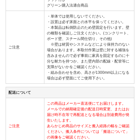
グリーン購入法適合商品
・単体では使用しないでください。
・設置は必ず床面との水平を保ってください。
・本製品は転倒防止のため壁固定を行います。壁
の種類を確認しご注文ください。(コンクリート、
ボード壁、スチール間仕切り、その他)
※壁は材質やシステムなどにより保持力のない
ご注意
場合があります。本取付作業は壁に対する補強を
含みませんので必ず事前に家具を固定するのに十
分な耐力を持つか、また壁内部の配線・配管等に
支障がないかをご確認ください。
・組み合わせを含め、高さが1300mm以上になる
場合は必ず壁面にてご使用下さい。
配送について
この商品はメーカー直送便にてお届けします。
メールでの納期確定後の配送日時変更、またはお
届け時不在等で再配送となる場合は別途費用が発
生いたします。
ご注意
あらかじめ商品のサイズと搬入経路の幅をご確認
ください。搬入条件については「搬送について」
の画像をご確認ください。