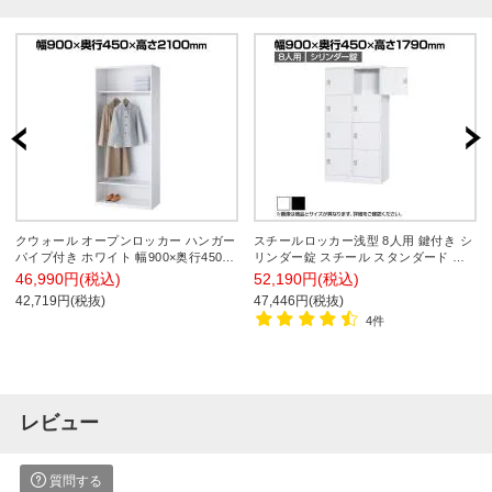
クウォール オープンロッカー ハンガー
スチールロッカー浅型 8人用 鍵付き シ
パイプ付き ホワイト 幅900×奥行450×
リンダー錠 スチール スタンダード 業
高さ2100mm 衣類収納 ハンガーラック
務用 パーソナルロッカー 幅900×奥行
46,990円(税込)
52,190円(税込)
システム収納庫 RW45-21KL 【国産】
450×高さ1790mm 【国産】 【完成品】
42,719円(税抜)
47,446円(税抜)
【完成品】
TLK-SC8S
4件
レビュー
質問する