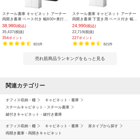
スチール書庫 キャビネット アーチー
スチール書庫 キャビネット アーチー
両開き書庫 ベース付き 幅800×奥行
両開き書庫 下置き用 ベース付き 幅
400×高さ1850mm
800×奥行400×高さ1100mm
38,980
24,990
(税込)
(税込)
35,437(税抜)
22,719(税抜)
354
227
ポイント
ポイント
821件
821件
売れ筋商品ランキングをもっと見る
関連カテゴリー
オフィス収納・棚
キャビネット・書庫
スチールキャビネット・スチール書庫
鍵付きキャビネット・鍵付き書庫
オフィス収納・棚
キャビネット・書庫
扉タイプから探す
両開き書庫・両開きキャビネット