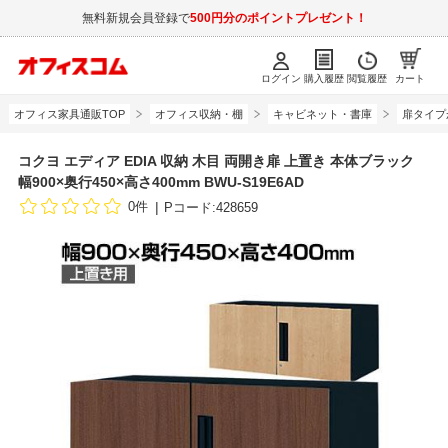
無料新規会員登録で
500円分のポイントプレゼント！
ログイン
購入履歴
閲覧履歴
カート
オフィス家具通販TOP
オフィス収納・棚
キャビネット・書庫
扉タイプ
コクヨ エディア EDIA 収納 木目 両開き扉 上置き 本体ブラック
幅900×奥行450×高さ400mm BWU-S19E6AD
0件
Pコード:428659