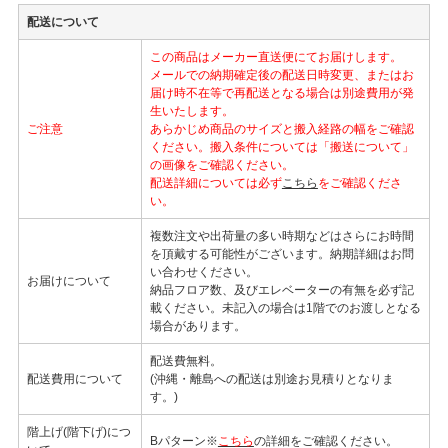
配送について
この商品はメーカー直送便にてお届けします。
メールでの納期確定後の配送日時変更、またはお
届け時不在等で再配送となる場合は別途費用が発
生いたします。
ご注意
あらかじめ商品のサイズと搬入経路の幅をご確認
ください。搬入条件については「搬送について」
の画像をご確認ください。
配送詳細については必ず
こちら
をご確認くださ
い。
複数注文や出荷量の多い時期などはさらにお時間
を頂戴する可能性がございます。納期詳細はお問
い合わせください。
お届けについて
納品フロア数、及びエレベーターの有無を必ず記
載ください。未記入の場合は1階でのお渡しとなる
場合があります。
配送費無料。
配送費用について
(沖縄・離島への配送は別途お見積りとなりま
す。)
階上げ(階下げ)につ
Bパターン※
こちら
の詳細をご確認ください。