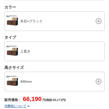
カラー
木目×ブラック
タイプ
上置き
高さサイズ
400mm
66,190
販売価格：
円(税抜 60,173円)
消費税について