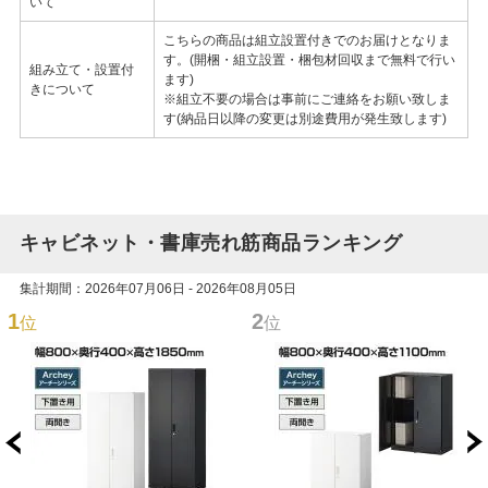
いて
こちらの商品は組立設置付きでのお届けとなりま
す。(開梱・組立設置・梱包材回収まで無料で行い
組み立て・設置付
ます)
きについて
※組立不要の場合は事前にご連絡をお願い致しま
す(納品日以降の変更は別途費用が発生致します)
キャビネット・書庫売れ筋商品ランキング
集計期間：2026年07月06日 - 2026年08月05日
1
2
位
位