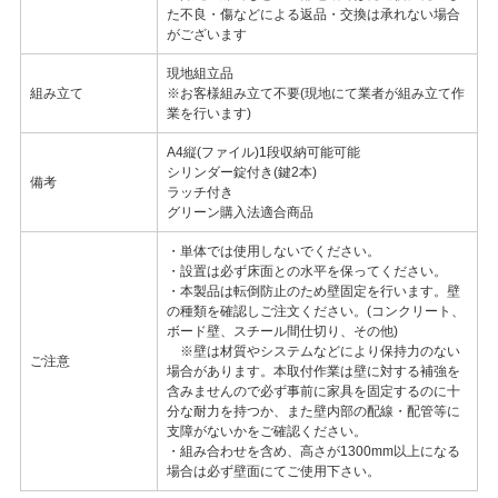
た不良・傷などによる返品・交換は承れない場合
がございます
現地組立品
組み立て
※お客様組み立て不要(現地にて業者が組み立て作
業を行います)
A4縦(ファイル)1段収納可能可能
シリンダー錠付き(鍵2本)
備考
ラッチ付き
グリーン購入法適合商品
・単体では使用しないでください。
・設置は必ず床面との水平を保ってください。
・本製品は転倒防止のため壁固定を行います。壁
の種類を確認しご注文ください。(コンクリート、
ボード壁、スチール間仕切り、その他)
※壁は材質やシステムなどにより保持力のない
ご注意
場合があります。本取付作業は壁に対する補強を
含みませんので必ず事前に家具を固定するのに十
分な耐力を持つか、また壁内部の配線・配管等に
支障がないかをご確認ください。
・組み合わせを含め、高さが1300mm以上になる
場合は必ず壁面にてご使用下さい。