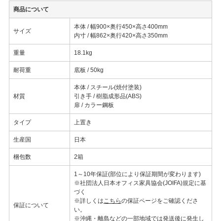
商品について
本体 / 幅900×奥行450×高さ400mm
サイズ
内寸 / 幅862×奥行420×高さ350mm
重量
18.1kg
耐荷重
底板 / 50kg
本体 / スチール(焼付塗装)
材質
引き手 / 樹脂成形品(ABS)
扉 / カラー鋼板
タイプ
上置き
生産国
日本
梱包数
2箱
1～10年保証(部位により保証期間が変わります)
※社団法人日本オフィス家具協会(JOIFA)規定に基
づく
※詳しくは
こちら
の保証ページをご確認くださ
保証について
い。
※沖縄・離島などの一部地域では発送後に発生し