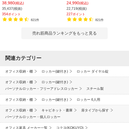
400×高さ1850mm
800×奥行400×高さ1100mm
38,980
24,990
(税込)
(税込)
35,437(税抜)
22,719(税抜)
354
227
ポイント
ポイント
821件
821件
売れ筋商品ランキングをもっと見る
関連カテゴリー
オフィス収納・棚
ロッカー(鍵付き)
ロッカー ダイヤル錠
オフィス収納・棚
ロッカー(鍵付き)
パーソナルロッカー・フリーアドレスロッカー
スチール製
オフィス収納・棚
ロッカー(鍵付き)
ロッカー 6人用
オフィス収納・棚
キャビネット・書庫
扉タイプから探す
パーソナルロッカー・個人ロッカー
オフィス家具 メーカー一覧
コクヨ(KOKUYO)