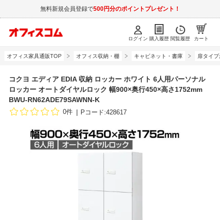
無料新規会員登録で
500円分のポイントプレゼント！
ログイン
購入履歴
閲覧履歴
カート
オフィス家具通販TOP
オフィス収納・棚
キャビネット・書庫
扉タイプ
コクヨ エディア EDIA 収納 ロッカー ホワイト 6人用パーソナル
ロッカー オートダイヤルロック 幅900×奥行450×高さ1752mm
BWU-RN62ADE79SAWNN-K
0件
Pコード:428617