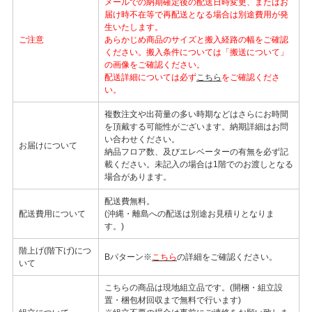
メールでの納期確定後の配送日時変更、またはお
届け時不在等で再配送となる場合は別途費用が発
生いたします。
ご注意
あらかじめ商品のサイズと搬入経路の幅をご確認
ください。搬入条件については「搬送について」
の画像をご確認ください。
配送詳細については必ず
こちら
をご確認くださ
い。
複数注文や出荷量の多い時期などはさらにお時間
を頂戴する可能性がございます。納期詳細はお問
い合わせください。
お届けについて
納品フロア数、及びエレベーターの有無を必ず記
載ください。未記入の場合は1階でのお渡しとなる
場合があります。
配送費無料。
配送費用について
(沖縄・離島への配送は別途お見積りとなりま
す。)
階上げ(階下げ)につ
Bパターン※
こちら
の詳細をご確認ください。
いて
こちらの商品は現地組立品です。(開梱・組立設
置・梱包材回収まで無料で行います)