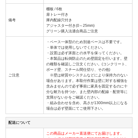
棚板 / 6枚
扉トレー付き
備考
庫内配線穴付き
アジャスター付き(0～25mm)
グリーン購入法適合商品ご注意
・ベース一体型のため別途ベースは不要です。
・単体では使用しないでください。
・設置は必ず床面との水平を保ってください。
・本製品は転倒防止のため壁固定を行います。壁
の種類を確認しご注文ください。(コンクリート、
ボード壁、スチール間仕切り、その他)
ご注意
※壁は材質やシステムなどにより保持力のない
場合があります。本取付作業は壁に対する補強を
含みませんので必ず事前に家具を固定するのに十
分な耐力を持つか、また壁内部の配線・配管等に
支障がないかをご確認ください。
・組み合わせを含め、高さが1300mm以上になる
場合は必ず壁面にてご使用下さい。
配送について
この商品はメーカー直送便にてお届けします。