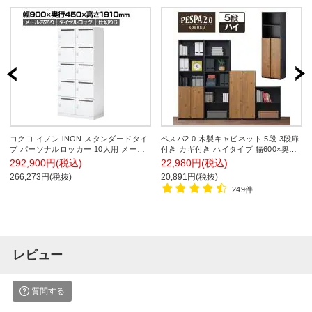
コクヨ イノン iNON スタンダードタイ
ペスパ2.0 木製キャビネット 5段 3段扉
プ パーソナルロッカー 10人用 メール
付き カギ付き ハイタイプ 幅600×奥行
穴あり 庫内仕切りSタイプ ダイヤルロ
369×高さ1874mm 【古木調扉】
292,900円(税込)
22,980円(税込)
ック ホワイト 幅900×奥行450×高さ
266,273円(税抜)
20,891円(税抜)
1910mm
249件
レビュー
質問する