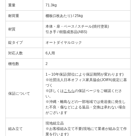
重量
71.3kg
耐荷重
棚板(1枚あたり) / 25kg
本体・扉・ベース / スチール(焼付塗装)
材質
引き手 / 樹脂成形品(ABS)
錠タイプ
オートダイヤルロック
対応人数
6人用
梱包数
2
1～10年保証(部位により保証期間が変わります)
※社団法人日本オフィス家具協会(JOIFA)規定に基
づく
※詳しくは
こちら
の保証ページをご確認くださ
保証について
い。
※沖縄・離島などの一部地域では発送後に発生し
た不良・傷などによる返品・交換は承れない場合
がございます
現地組立品
組み立て
※お客様組み立て不要(現地にて業者が組み立て作
業を行います)