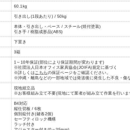
60.1kg
引き出し(1段あたり) / 50kg
本体・引き出し・ベース / スチール(焼付塗装)
引き手 / 樹脂成形品(ABS)
下置き
3箱
1～10年保証(部位により保証期間が変わります)
※社団法人日本オフィス家具協会(JOIFA)規定に基づく
※詳しくは
こちら
の保証ページをご確認ください。
※沖縄・離島などの一部地域では発送後に発生した不良・傷
現地組立品
※お客様組み立て不要(現地にて業者が組み立て作業を行いま
B4対応
縦仕切板 / 6枚
個別錠付き(鍵各2個)
セーフティロック機構
ラッチ付き
アジャスター付き(0～25mm)