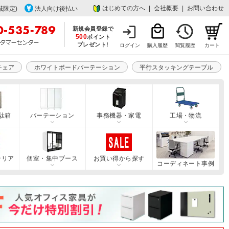
はじめての方へ
|
会社概要
|
お問い合わせ
域限定)
法人向け後払い
新規会員登録で
500
ポイント
プレゼント!
ログイン
購入履歴
閲覧履歴
カート
チェア
ホワイトボードパーテーション
平行スタッキングテーブル
駄箱
パーテーション
事務機器・家電
工場・物流
テリア
個室・集中ブース
お買い得から探す
コーディネート事例