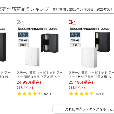
庫売れ筋商品ランキング
集計期間：2026年07月06日 - 2026年08月
2
3
位
位
ト アー
スチール書庫 キャビネット アー
スチール書庫 キャビネット ア
付き 幅
チー 両開き書庫 下置き用 ベース
チー 3枚引戸書庫 下置き用 ベ
0mm
付き 幅800×奥行400×高さ
ス付き 幅800×奥行400×高さ
24,990
(税込)
25,490
(税込)
1100mm
1100mm
227
231
ポイント
ポイント
件
821件
821件
売れ筋商品ランキングをもっと