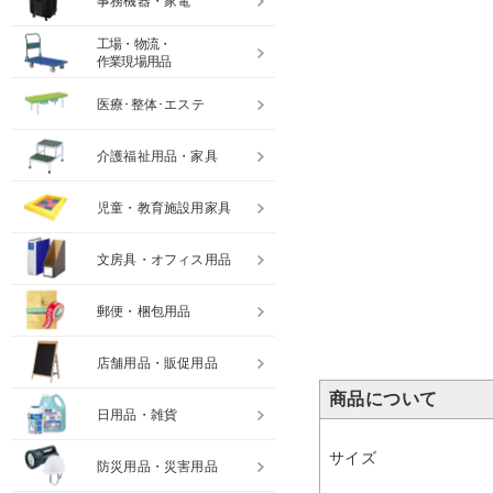
事務機器・家電
工場・物流・
作業現場用品
医療･整体･エステ
介護福祉用品・家具
児童・教育施設用家具
文房具・オフィス用品
郵便・梱包用品
店舗用品・販促用品
商品について
日用品・雑貨
サイズ
防災用品・災害用品