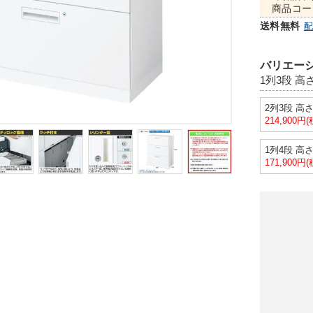
商品コー
送料無料
バリエーシ
1列3段 高さ
2列3段 高さ
214,900円
1列4段 高さ
171,900円