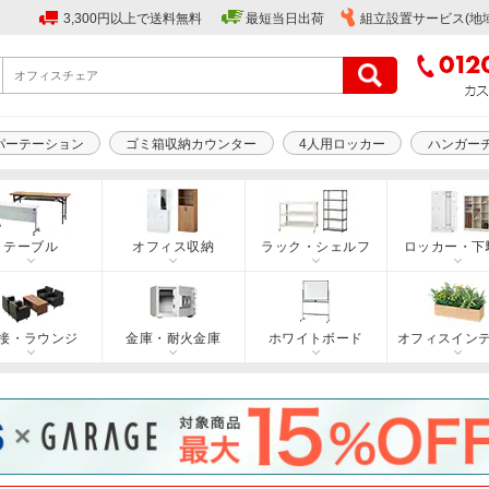
3,300円以上で送料無料
最短当日出荷
組立設置サービス(地
パーテーション
ゴミ箱収納カウンター
4人用ロッカー
ハンガー
テーブル
オフィス収納
ラック・シェルフ
ロッカー・下
接・ラウンジ
金庫・耐火金庫
ホワイトボード
オフィスイン