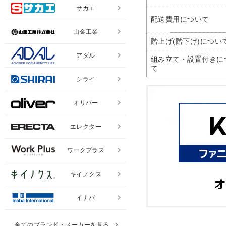
サカエ
配送費用について
山金工業
階上げ(階下げ)につい
アダル
組み立て・設置付きに
て
シライ
オリバー
エレクター
ワークプラス
キイノクス
イナバ
全てのブランド・メーカーを見る