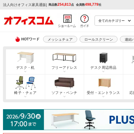
254,813
498,779
|
法人向けオフィス家具通販
商品数
点
会員数
社
HOTワード
メッシュチェア
ロールスクリーン
連結
デスク・机
フリーアドレス
デスク周辺用品
椅子・チェア
ソファ・ベンチ
受付・エントランス
応