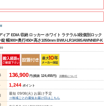
庫
ディア EDIA 収納 ロッカー ホワイト ラテラル3段個別ロック
 幅900×奥行450×高さ1050mm BWU-LR3A59SAWNNBP-K
89
136,900
格
124,455
円(税抜
円)
消費税について
1,244
ト
ポイント
最短 09/08(火) お届け予定
日
⇒地域ごとの最短お届け日はこちら
号