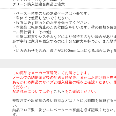
グリーン購入法適合商品ご注意
・ベース一体型のため別途ベースは不要です。
・単体では使用しないでください。
・設置は必ず床面との水平を保ってください。
・本製品は転倒防止のため壁固定を行います。壁の種類を確
ール間仕切り、その他)
※壁は材質やシステムなどにより保持力のない場合がありま
必ず事前に家具を固定するのに十分な耐力を持つか、また壁
い。
・組み合わせを含め、高さが1300mm以上になる場合は必ず
この商品はメーカー直送便にてお届けします。
メールでの納期確定後の配送日時変更、またはお届け時不在
あらかじめ商品のサイズと搬入経路の幅をご確認ください。
ください。
配送詳細については必ず
こちら
をご確認ください。
複数注文や出荷量の多い時期などはさらにお時間を頂戴する
い。
納品フロア数、及びエレベーターの有無を必ず記載ください
す。