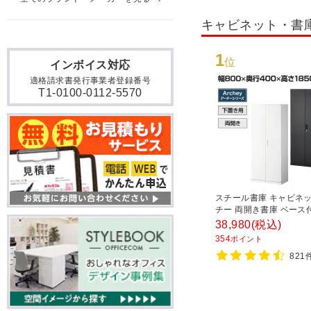
キャビネット・書
1
位
インボイス対応
適格請求書発行事業者登録番号
T1-0100-0112-5570
スチール書庫 キャビネッ
チー 両開き書庫 ベース
800×奥行400×高さ185
38,980
(税込)
354
ポイント
821