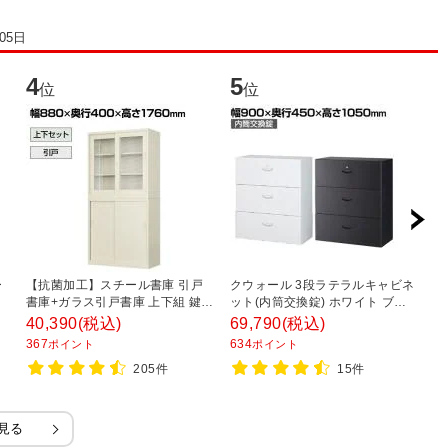
05日
4
5
6
位
位
ー
【抗菌加工】スチール書庫 引戸
クウォール 3段ラテラルキャビネ
ス
ー
書庫+ガラス引戸書庫 上下組 鍵付
ット(内筒交換錠) ホワイト ブラ
チ
き オフィス キャビネット 国産 完
ック 幅900×奥行450×高さ
置
40,390
(税込)
69,790
(税込)
4
成品 【SIAA】
1050mm/RW45-310D RK45-
8
367
634
3
ポイント
ポイント
310D 【国産】 【完成品】
205件
15件
見る