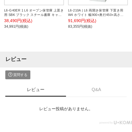
L6-G40ER 1 L6 オープン保管庫 上置き
L6-210A | L6 両開き保管庫 下置き用
用 SBK ブラック スチール書庫 キャビ
W4 ホワイト 幅900×奥行450×高さ
ネット 幅800×奥行400×高さ400mm 国
2100mm プラス(PULS)
38,490円(税込)
91,690円(税込)
産 収納 プラス(PLUS)
34,991円(税抜)
83,355円(税抜)
レビュー
質問する
レビュー
Q&A
レビュー投稿がありません。