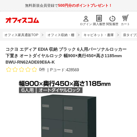
無料新規会員登録で
500円分のポイントプレゼント！
ログイン
購入履歴
閲覧履歴
カート
オフィス家具通販TOP
オフィス収納・棚
キャビネット・書庫
扉タイプ
コクヨ エディア EDIA 収納 ブラック 6人用パーソナルロッカー
下置き オートダイヤルロック 幅900×奥行450×高さ1185mm
BWU-RN62ADE69E6A-K
0件
Pコード:428569