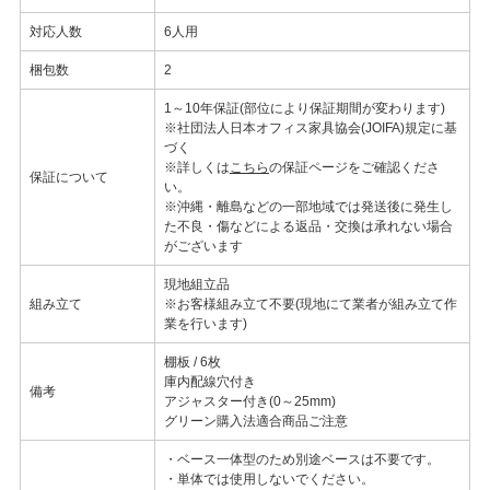
対応人数
6人用
梱包数
2
1～10年保証(部位により保証期間が変わります)
※社団法人日本オフィス家具協会(JOIFA)規定に基
づく
※詳しくは
こちら
の保証ページをご確認くださ
保証について
い。
※沖縄・離島などの一部地域では発送後に発生し
た不良・傷などによる返品・交換は承れない場合
がございます
現地組立品
組み立て
※お客様組み立て不要(現地にて業者が組み立て作
業を行います)
棚板 / 6枚
庫内配線穴付き
備考
アジャスター付き(0～25mm)
グリーン購入法適合商品ご注意
・ベース一体型のため別途ベースは不要です。
・単体では使用しないでください。