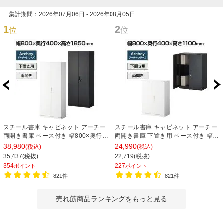
集計期間：2026年07月06日 - 2026年08月05日
1
2
位
位
スチール書庫 キャビネット アーチー
スチール書庫 キャビネット アーチー
両開き書庫 ベース付き 幅800×奥行
両開き書庫 下置き用 ベース付き 幅
400×高さ1850mm
800×奥行400×高さ1100mm
38,980
24,990
(税込)
(税込)
35,437(税抜)
22,719(税抜)
354
227
ポイント
ポイント
821件
821件
売れ筋商品ランキングをもっと見る