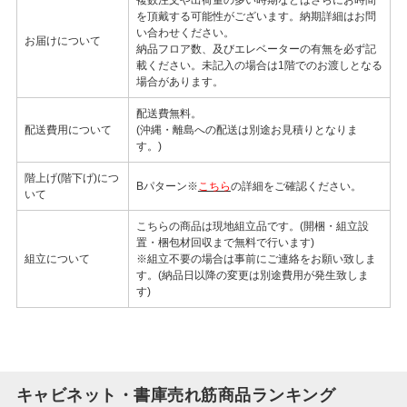
複数注文や出荷量の多い時期などはさらにお時間
を頂戴する可能性がございます。納期詳細はお問
い合わせください。
お届けについて
納品フロア数、及びエレベーターの有無を必ず記
載ください。未記入の場合は1階でのお渡しとなる
場合があります。
配送費無料。
配送費用について
(沖縄・離島への配送は別途お見積りとなりま
す。)
階上げ(階下げ)につ
Bパターン※
こちら
の詳細をご確認ください。
いて
こちらの商品は現地組立品です。(開梱・組立設
置・梱包材回収まで無料で行います)
組立について
※組立不要の場合は事前にご連絡をお願い致しま
す。(納品日以降の変更は別途費用が発生致しま
す)
キャビネット・書庫売れ筋商品ランキング