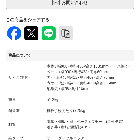
この商品をシェアする
商品について
本体 / 幅900×奥行450×高さ1185mm(ベース除く)
ベース / 幅900×奥行438×高さ60mm
サイズ(本体)
内寸(上段) / 幅412×奥行408×高さ75mm
内寸(下段) / 幅412×奥行408×高さ265mm
配線穴 / 幅58×奥行18mm
重量
51.2kg
耐荷重
棚板(1枚あたり) / 25kg
本体・棚板・扉・ベース / スチール(焼付塗装)
材質
引き手 / 樹脂成型品(ABS)
錠タイプ
オートダイヤルロック