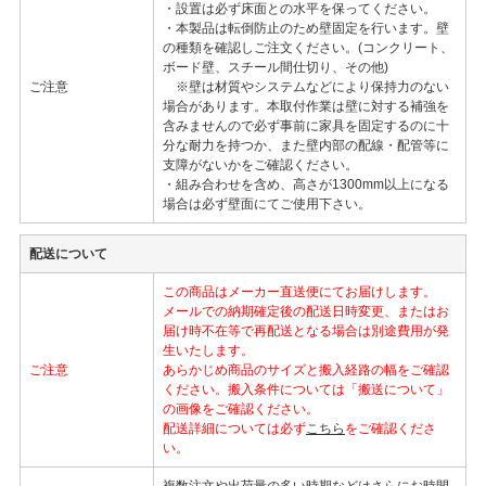
・設置は必ず床面との水平を保ってください。
・本製品は転倒防止のため壁固定を行います。壁
の種類を確認しご注文ください。(コンクリート、
ボード壁、スチール間仕切り、その他)
ご注意
※壁は材質やシステムなどにより保持力のない
場合があります。本取付作業は壁に対する補強を
含みませんので必ず事前に家具を固定するのに十
分な耐力を持つか、また壁内部の配線・配管等に
支障がないかをご確認ください。
・組み合わせを含め、高さが1300mm以上になる
場合は必ず壁面にてご使用下さい。
配送について
この商品はメーカー直送便にてお届けします。
メールでの納期確定後の配送日時変更、またはお
届け時不在等で再配送となる場合は別途費用が発
生いたします。
ご注意
あらかじめ商品のサイズと搬入経路の幅をご確認
ください。搬入条件については「搬送について」
の画像をご確認ください。
配送詳細については必ず
こちら
をご確認くださ
い。