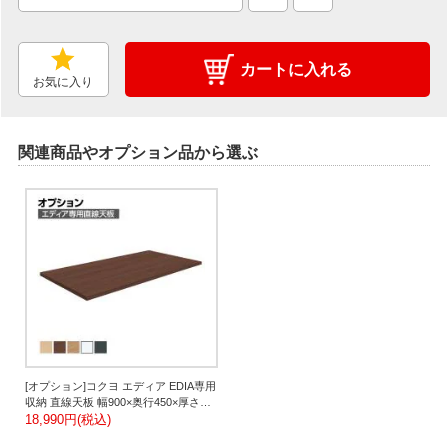
カートに入れる
お気に入り
関連商品やオプション品から選ぶ
[オプション]コクヨ エディア EDIA専用
収納 直線天板 幅900×奥行450×厚さ
20mm BWUT-W9
18,990円(税込)