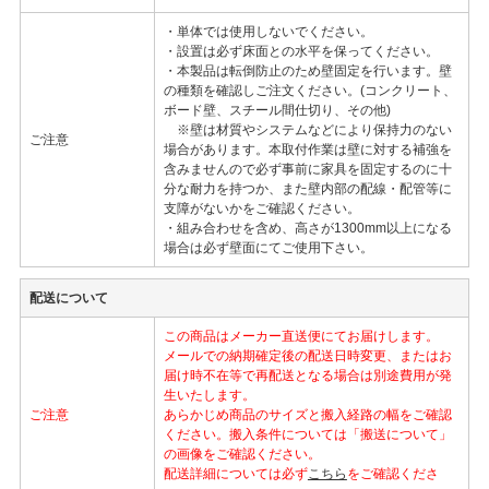
・単体では使用しないでください。
・設置は必ず床面との水平を保ってください。
・本製品は転倒防止のため壁固定を行います。壁
の種類を確認しご注文ください。(コンクリート、
ボード壁、スチール間仕切り、その他)
※壁は材質やシステムなどにより保持力のない
ご注意
場合があります。本取付作業は壁に対する補強を
含みませんので必ず事前に家具を固定するのに十
分な耐力を持つか、また壁内部の配線・配管等に
支障がないかをご確認ください。
・組み合わせを含め、高さが1300mm以上になる
場合は必ず壁面にてご使用下さい。
配送について
この商品はメーカー直送便にてお届けします。
メールでの納期確定後の配送日時変更、またはお
届け時不在等で再配送となる場合は別途費用が発
生いたします。
ご注意
あらかじめ商品のサイズと搬入経路の幅をご確認
ください。搬入条件については「搬送について」
の画像をご確認ください。
配送詳細については必ず
こちら
をご確認くださ