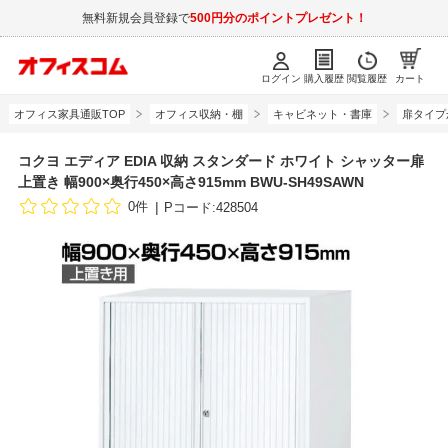
無料新規会員登録で
500円分のポイントプレゼント！
ログイン
購入履歴
閲覧履歴
カート
オフィス家具通販TOP
オフィス収納・棚
キャビネット・書庫
扉タイプ
コクヨ エディア EDIA 収納 スタンダード ホワイト シャッター扉
上置き 幅900×奥行450×高さ915mm BWU-SH49SAWN
0件
Pコード:428504