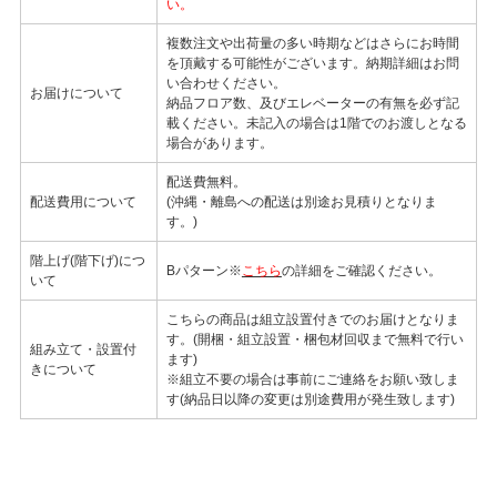
い。
複数注文や出荷量の多い時期などはさらにお時間
を頂戴する可能性がございます。納期詳細はお問
い合わせください。
お届けについて
納品フロア数、及びエレベーターの有無を必ず記
載ください。未記入の場合は1階でのお渡しとなる
場合があります。
配送費無料。
配送費用について
(沖縄・離島への配送は別途お見積りとなりま
す。)
階上げ(階下げ)につ
Bパターン※
こちら
の詳細をご確認ください。
いて
こちらの商品は組立設置付きでのお届けとなりま
す。(開梱・組立設置・梱包材回収まで無料で行い
組み立て・設置付
ます)
きについて
※組立不要の場合は事前にご連絡をお願い致しま
す(納品日以降の変更は別途費用が発生致します)