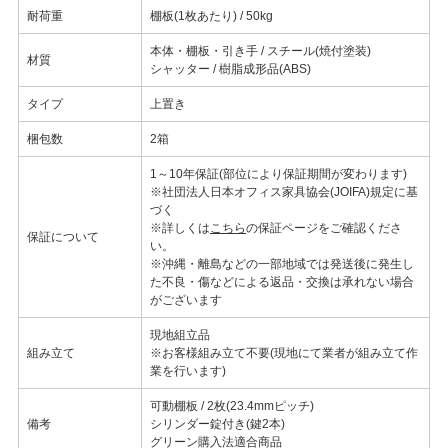
耐荷重
棚板(1枚あたり) / 50kg
本体・棚板・引き手 / スチール(焼付塗装)
材質
シャッター / 樹脂成形品(ABS)
タイプ
上置き
梱包数
2箱
1～10年保証(部位により保証期間が変わります)
※社団法人日本オフィス家具協会(JOIFA)規定に基
づく
※詳しくは
こちら
の保証ページをご確認くださ
保証について
い。
※沖縄・離島などの一部地域では発送後に発生し
た不良・傷などによる返品・交換は承れない場合
がございます
現地組立品
組み立て
※お客様組み立て不要(現地にて業者が組み立て作
業を行います)
可動棚板 / 2枚(23.4mmピッチ)
備考
シリンダー錠付き(鍵2本)
グリーン購入法適合商品