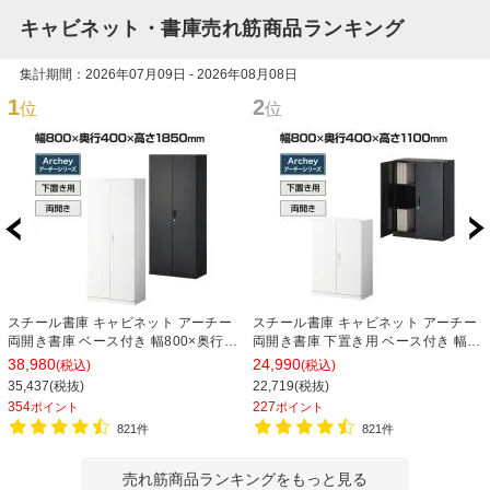
キャビネット・書庫売れ筋商品ランキング
集計期間：2026年07月09日 - 2026年08月08日
1
2
位
位
スチール書庫 キャビネット アーチー
スチール書庫 キャビネット アーチー
両開き書庫 ベース付き 幅800×奥行
両開き書庫 下置き用 ベース付き 幅
400×高さ1850mm
800×奥行400×高さ1100mm
38,980
24,990
(税込)
(税込)
35,437(税抜)
22,719(税抜)
354
227
ポイント
ポイント
821件
821件
売れ筋商品ランキングをもっと見る