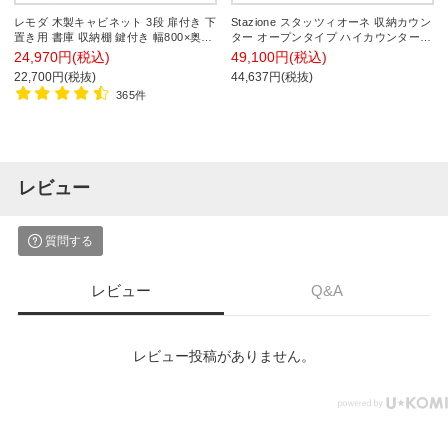
レモダ 木製キャビネット 3段 扉付き 下
Stazione スタッツィオーネ 収納カウン
置き用 書庫 収納棚 鍵付き 幅800×奥行
ター オープンタイプ ハイカウンター 3
443×高さ1098mm (アジャスター使用
段 カフェカウンター 配線用切り欠き
24,970円(税込)
49,100円(税込)
時1106mm)
休憩室 間仕切収納 幅1000×奥行400×高
22,700円(税抜)
44,637円(税抜)
さ1000mm
365件
レビュー
質問する
レビュー
Q&A
レビュー投稿がありません。