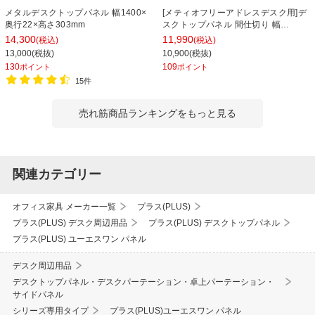
メタルデスクトップパネル 幅1400×
[メティオフリーアドレスデスク用]デ
奥行22×高さ303mm
スクトップパネル 間仕切り 幅
1200mm用
14,300
11,990
(税込)
(税込)
13,000(税抜)
10,900(税抜)
130
109
ポイント
ポイント
15件
売れ筋商品ランキングをもっと見る
関連カテゴリー
オフィス家具 メーカー一覧
プラス(PLUS)
プラス(PLUS) デスク周辺用品
プラス(PLUS) デスクトップパネル
プラス(PLUS) ユーエスワン パネル
デスク周辺用品
デスクトップパネル・デスクパーテーション・卓上パーテーション・
サイドパネル
シリーズ専用タイプ
プラス(PLUS)ユーエスワン パネル