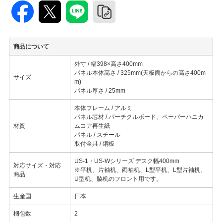
商品について
外寸 / 幅398×高さ400mm
パネル本体高さ / 325mm(天板面からの高さ400m
サイズ
m)
パネル厚さ / 25mm
本体フレーム / アルミ
パネル芯材 / パーチクルボード、ペーパーハニカ
材質
ムコア再生紙
パネル / スチール
取付金具 / 鋼板
US-1・US-Wシリーズ デスク幅400mm
対応サイズ・対応
※平机、片袖机、両袖机、L型平机、L型片袖机、
商品
U型机、脇机のフロント用です。
生産国
日本
梱包数
2