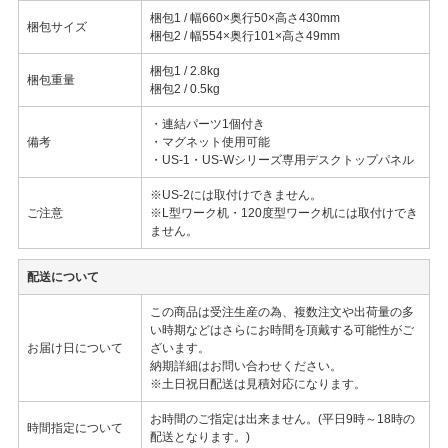
梱包1 / 幅660×奥行50×高さ430mm
梱包サイズ
梱包2 / 幅554×奥行101×高さ49mm
梱包1 / 2.8kg
梱包重量
梱包2 / 0.5kg
・連結パーツ1個付き
備考
・マグネット使用可能
・US-1・US-Wシリーズ専用デスクトップパネル
※US-2には取付けできません。
ご注意
※L型ワーク机・120度型ワーク机には取付けでき
ません。
配送について
この商品は受注生産の為、複数注文や出荷量の多
い時期などはさらにお時間を頂戴する可能性がご
お届け日について
ざいます。
納期詳細はお問い合わせください。
※土日祝日配送は見積対応になります。
お時間のご指定は出来ません。(平日9時～18時の
時間指定について
配送となります。)