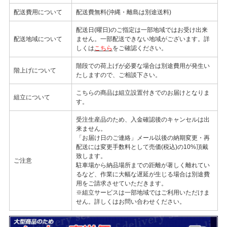
配送費用について
配送費無料(沖縄・離島は別途送料)
配送日(曜日)のご指定は一部地域ではお受け出来
配送地域について
ません。一部配送できない地域がございます。詳
しくは
こちら
をご確認ください。
階段での荷上げが必要な場合は別途費用が発生い
階上げについて
たしますので、ご相談下さい。
こちらの商品は組立設置付きでのお届けとなりま
組立について
す。
受注生産品のため、入金確認後のキャンセルは出
来ません。
「お届け日のご連絡」メール以後の納期変更・再
配送には変更手数料として売価(税込)の10%頂戴
致します。
ご注意
駐車場から納品場所までの距離が著しく離れてい
るなど、作業に大幅な遅延が生じる場合は別途費
用をご請求させていただきます。
※組立サービスは一部地域ではご利用いただけま
せん。詳しくはお問い合わせください。