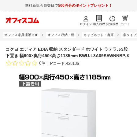
無料新規会員登録で
500円分のポイントプレゼント！
ログイン
購入履歴
閲覧履歴
カート
オフィス家具通販TOP
オフィス収納・棚
キャビネット・書庫
扉タイプ
コクヨ エディア EDIA 収納 スタンダード ホワイト ラテラル3段
下置き 幅900×奥行450×高さ1185mm BWU-L3A69SAWNNBP-K
0件
Pコード:428136