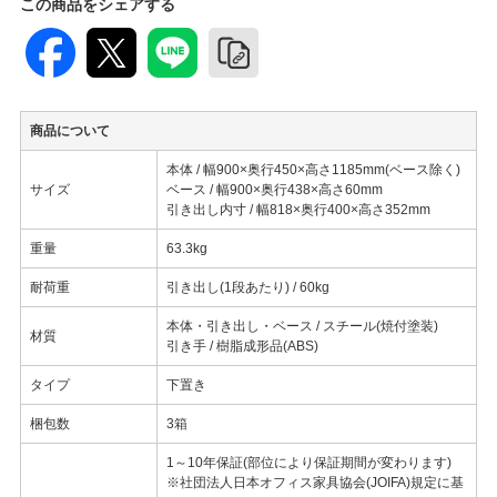
この商品をシェアする
商品について
本体 / 幅900×奥行450×高さ1185mm(ベース除く)
サイズ
ベース / 幅900×奥行438×高さ60mm
引き出し内寸 / 幅818×奥行400×高さ352mm
重量
63.3kg
耐荷重
引き出し(1段あたり) / 60kg
本体・引き出し・ベース / スチール(焼付塗装)
材質
引き手 / 樹脂成形品(ABS)
タイプ
下置き
梱包数
3箱
1～10年保証(部位により保証期間が変わります)
※社団法人日本オフィス家具協会(JOIFA)規定に基