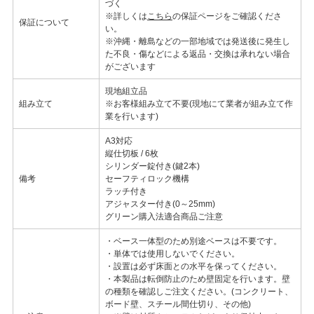
づく
※詳しくは
こちら
の保証ページをご確認くださ
保証について
い。
※沖縄・離島などの一部地域では発送後に発生し
た不良・傷などによる返品・交換は承れない場合
がございます
現地組立品
組み立て
※お客様組み立て不要(現地にて業者が組み立て作
業を行います)
A3対応
縦仕切板 / 6枚
シリンダー錠付き(鍵2本)
備考
セーフティロック機構
ラッチ付き
アジャスター付き(0～25mm)
グリーン購入法適合商品ご注意
・ベース一体型のため別途ベースは不要です。
・単体では使用しないでください。
・設置は必ず床面との水平を保ってください。
・本製品は転倒防止のため壁固定を行います。壁
の種類を確認しご注文ください。(コンクリート、
ボード壁、スチール間仕切り、その他)