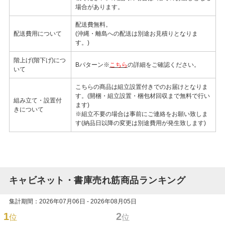
場合があります。
配送費無料。
配送費用について
(沖縄・離島への配送は別途お見積りとなりま
す。)
階上げ(階下げ)につ
Bパターン※
こちら
の詳細をご確認ください。
いて
こちらの商品は組立設置付きでのお届けとなりま
す。(開梱・組立設置・梱包材回収まで無料で行い
組み立て・設置付
ます)
きについて
※組立不要の場合は事前にご連絡をお願い致しま
す(納品日以降の変更は別途費用が発生致します)
キャビネット・書庫売れ筋商品ランキング
集計期間：2026年07月06日 - 2026年08月05日
1
2
位
位