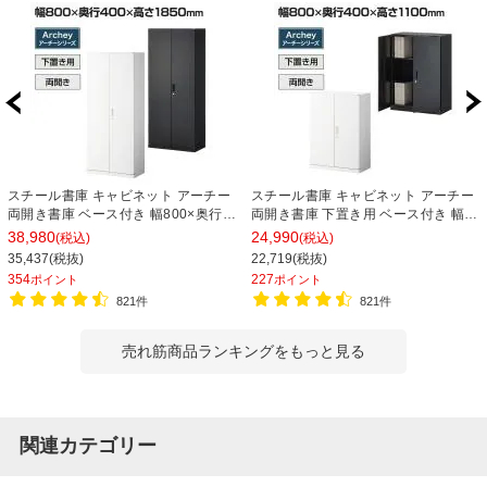
スチール書庫 キャビネット アーチー
スチール書庫 キャビネット アーチー
両開き書庫 ベース付き 幅800×奥行
両開き書庫 下置き用 ベース付き 幅
400×高さ1850mm
800×奥行400×高さ1100mm
38,980
24,990
(税込)
(税込)
35,437(税抜)
22,719(税抜)
354
227
ポイント
ポイント
821件
821件
売れ筋商品ランキングをもっと見る
関連カテゴリー