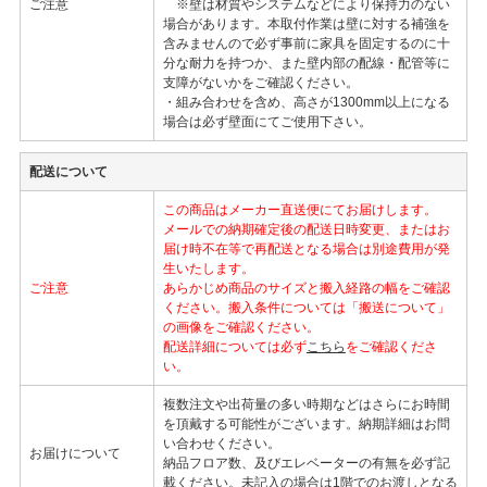
ご注意
※壁は材質やシステムなどにより保持力のない
場合があります。本取付作業は壁に対する補強を
含みませんので必ず事前に家具を固定するのに十
分な耐力を持つか、また壁内部の配線・配管等に
支障がないかをご確認ください。
・組み合わせを含め、高さが1300mm以上になる
場合は必ず壁面にてご使用下さい。
配送について
この商品はメーカー直送便にてお届けします。
メールでの納期確定後の配送日時変更、またはお
届け時不在等で再配送となる場合は別途費用が発
生いたします。
ご注意
あらかじめ商品のサイズと搬入経路の幅をご確認
ください。搬入条件については「搬送について」
の画像をご確認ください。
配送詳細については必ず
こちら
をご確認くださ
い。
複数注文や出荷量の多い時期などはさらにお時間
を頂戴する可能性がございます。納期詳細はお問
い合わせください。
お届けについて
納品フロア数、及びエレベーターの有無を必ず記
載ください。未記入の場合は1階でのお渡しとなる