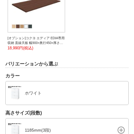
[オプション]コクヨ エディア EDIA専用
収納 直線天板 幅900×奥行450×厚さ
20mm BWUT-W9
18,990円(税込)
バリエーションから選ぶ
カラー
ホワイト
高さサイズ(段数)
1185mm(3段)