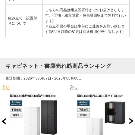
こちらの商品は組立設置付きでのお届けとなりま
す。(開梱・組立設置・梱包材回収まで無料で行い
組み立て・設置付
ます)
きについて
※組立不要の場合は事前にご連絡をお願い致しま
す(納品日以降の変更は別途費用が発生致します)
キャビネット・書庫売れ筋商品ランキング
集計期間：2026年07月07日 - 2026年08月06日
1
2
位
位