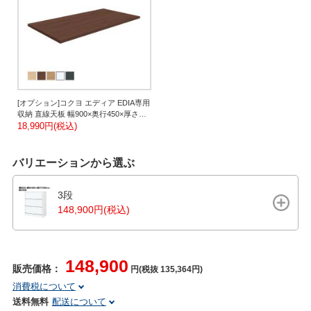
[オプション]コクヨ エディア EDIA専用
収納 直線天板 幅900×奥行450×厚さ
20mm BWUT-W9
18,990円(税込)
バリエーションから選ぶ
3段
148,900円(税込)
148,900
販売価格：
円(税抜 135,364円)
消費税について
送料無料
配送について