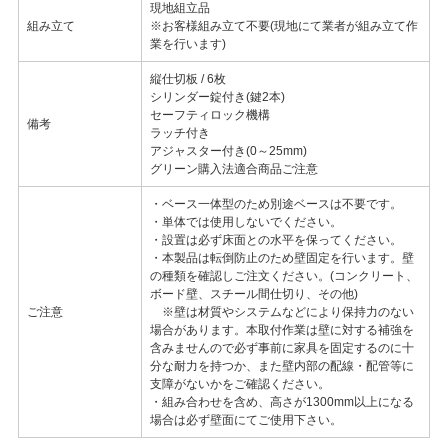
現地組立品
組み立て
※お客様組み立て不要(現地にて業者が組み立て作
業を行います)
縦仕切板 / 6枚
シリンダー錠付き(鍵2本)
セーフティロック機構
備考
ラッチ付き
アジャスター付き(0～25mm)
グリーン購入法適合商品ご注意
・ベース一体型のため別途ベースは不要です。
・単体では使用しないでください。
・設置は必ず床面との水平を保ってください。
・本製品は転倒防止のため壁固定を行います。壁
の種類を確認しご注文ください。(コンクリート、
ボード壁、スチール間仕切り、その他)
ご注意
※壁は材質やシステムなどにより保持力のない
場合があります。本取付作業は壁に対する補強を
含みませんので必ず事前に家具を固定するのに十
分な耐力を持つか、また壁内部の配線・配管等に
支障がないかをご確認ください。
・組み合わせを含め、高さが1300mm以上になる
場合は必ず壁面にてご使用下さい。