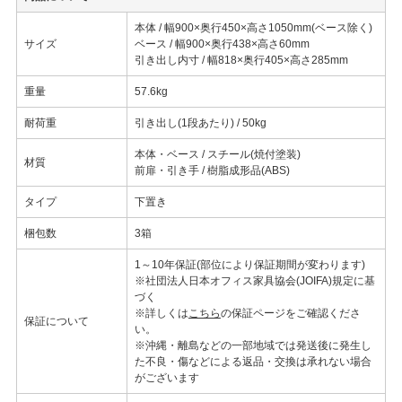
本体 / 幅900×奥行450×高さ1050mm(ベース除く)
サイズ
ベース / 幅900×奥行438×高さ60mm
引き出し内寸 / 幅818×奥行405×高さ285mm
重量
57.6kg
耐荷重
引き出し(1段あたり) / 50kg
本体・ベース / スチール(焼付塗装)
材質
前扉・引き手 / 樹脂成形品(ABS)
タイプ
下置き
梱包数
3箱
1～10年保証(部位により保証期間が変わります)
※社団法人日本オフィス家具協会(JOIFA)規定に基
づく
※詳しくは
こちら
の保証ページをご確認くださ
保証について
い。
※沖縄・離島などの一部地域では発送後に発生し
た不良・傷などによる返品・交換は承れない場合
がございます