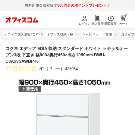
無料新規会員登録で
500円分のポイントプレゼント！
ログイン
購入履歴
閲覧履歴
カート
オフィス家具通販TOP
オフィス収納・棚
キャビネット・書庫
扉タイプ
コクヨ エディア EDIA 収納 スタンダード ホワイト ラテラルオー
プン3段 下置き 幅900×奥行450×高さ1050mm BWU-
C3A59SAWBP-K
0件
Pコード:428054