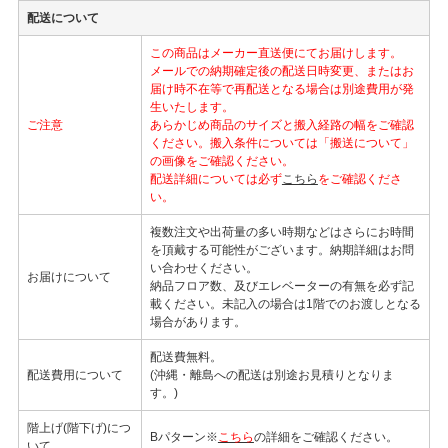
配送について
この商品はメーカー直送便にてお届けします。
メールでの納期確定後の配送日時変更、またはお
届け時不在等で再配送となる場合は別途費用が発
生いたします。
ご注意
あらかじめ商品のサイズと搬入経路の幅をご確認
ください。搬入条件については「搬送について」
の画像をご確認ください。
配送詳細については必ず
こちら
をご確認くださ
い。
複数注文や出荷量の多い時期などはさらにお時間
を頂戴する可能性がございます。納期詳細はお問
い合わせください。
お届けについて
納品フロア数、及びエレベーターの有無を必ず記
載ください。未記入の場合は1階でのお渡しとなる
場合があります。
配送費無料。
配送費用について
(沖縄・離島への配送は別途お見積りとなりま
す。)
階上げ(階下げ)につ
Bパターン※
こちら
の詳細をご確認ください。
いて