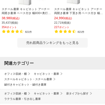
スチール書庫 キャビネット アーチー
スチール書庫 キャビネット アーチー
両開き書庫 ベース付き 幅800×奥行
両開き書庫 下置き用 ベース付き 幅
400×高さ1850mm
800×奥行400×高さ1100mm
38,980
24,990
(税込)
(税込)
35,437(税抜)
22,719(税抜)
354
227
ポイント
ポイント
821件
821件
売れ筋商品ランキングをもっと見る
関連カテゴリー
オフィス収納・棚
キャビネット・書庫
スチールキャビネット・スチール書庫
鍵付きキャビネット・鍵付き書庫
オフィス収納・棚
キャビネット・書庫
扉タイプから探す
ラテラル書庫・引き出し書庫