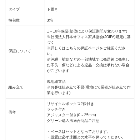
タイプ
下置き
梱包数
3箱
1～10年保証(部位により保証期間が変わります)
※社団法人日本オフィス家具協会(JOIFA)規定に基
づく
※詳しくは
こちら
の保証ページをご確認くださ
保証について
い。
※沖縄・離島などの一部地域では発送後に発生し
た不良・傷などによる返品・交換は承れない場合
がございます
現地組立品
組み立て
※お客様組み立て不要(現地にて業者が組み立て作
業を行います)
リサイクルボックス2個付き
ラッチ付き
備考
アジャスター付き(0～25mm)
グリーン購入法適合商品ご注意
・ベースはセットとなっております。
・設置は必ず床面との水平を保ってください。