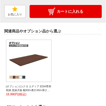
カートに入れる
お気に入り
関連商品やオプション品から選ぶ
[オプション]コクヨ エディア EDIA専用
収納 直線天板 幅900×奥行450×厚さ
20mm BWUT-W9
18,990円(税込)