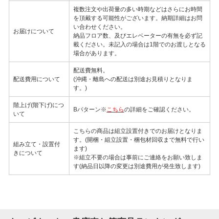
複数注文や出荷量の多い時期などはさらにお時間
を頂戴する可能性がございます。納期詳細はお問
い合わせください。
お届けについて
納品フロア数、及びエレベーターの有無を必ず記
載ください。未記入の場合は1階でのお渡しとなる
場合があります。
配送費無料。
配送費用について
(沖縄・離島への配送は別途お見積りとなりま
す。)
階上げ(階下げ)につ
Bパターン※
こちら
の詳細をご確認ください。
いて
こちらの商品は組立設置付きでのお届けとなりま
す。(開梱・組立設置・梱包材回収まで無料で行い
組み立て・設置付
ます)
きについて
※組立不要の場合は事前にご連絡をお願い致しま
す(納品日以降の変更は別途費用が発生致します)