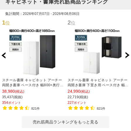
キャビネット・書庫売れ筋商品ランキング
集計期間：2026年07月07日 - 2026年08月06日
1
2
位
位
スチール書庫 キャビネット アーチー
スチール書庫 キャビネット アーチー
両開き書庫 ベース付き 幅800×奥行
両開き書庫 下置き用 ベース付き 幅
400×高さ1850mm
800×奥行400×高さ1100mm
38,980
24,990
(税込)
(税込)
35,437(税抜)
22,719(税抜)
354
227
ポイント
ポイント
821件
821件
売れ筋商品ランキングをもっと見る