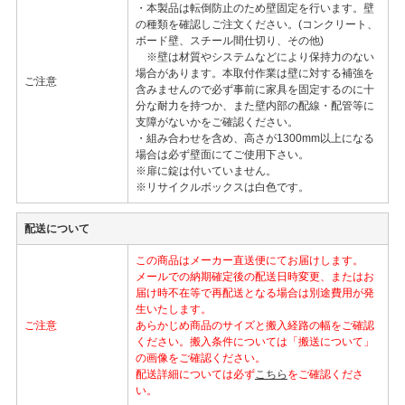
・本製品は転倒防止のため壁固定を行います。壁
の種類を確認しご注文ください。(コンクリート、
ボード壁、スチール間仕切り、その他)
※壁は材質やシステムなどにより保持力のない
場合があります。本取付作業は壁に対する補強を
ご注意
含みませんので必ず事前に家具を固定するのに十
分な耐力を持つか、また壁内部の配線・配管等に
支障がないかをご確認ください。
・組み合わせを含め、高さが1300mm以上になる
場合は必ず壁面にてご使用下さい。
※扉に錠は付いていません。
※リサイクルボックスは白色です。
配送について
この商品はメーカー直送便にてお届けします。
メールでの納期確定後の配送日時変更、またはお
届け時不在等で再配送となる場合は別途費用が発
生いたします。
ご注意
あらかじめ商品のサイズと搬入経路の幅をご確認
ください。搬入条件については「搬送について」
の画像をご確認ください。
配送詳細については必ず
こちら
をご確認くださ
い。