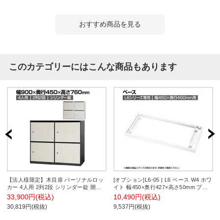
おすすめ商品を見る
このカテゴリーにはこんな商品もあります
【法人様限定】木目扉 パーソナルロッ
[オプション]L6-05 | L6 ベース W4 ホワ
カー 4人用 2列2段 シリンダー錠 開口
イト 幅450×奥行427×高さ50mm プラ
付き 棚板付き メールロッカー 書庫 幅
ス(PLUS)
33,900円(税込)
10,490円(税込)
900×奥行450×高さ760mm 【完成品】
30,819円(税抜)
9,537円(税抜)