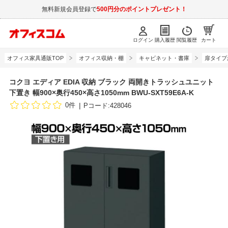
無料新規会員登録で
500円分のポイントプレゼント！
ログイン
購入履歴
閲覧履歴
カート
オフィス家具通販TOP
オフィス収納・棚
キャビネット・書庫
扉タイプ
コクヨ エディア EDIA 収納 ブラック 両開きトラッシュユニット
下置き 幅900×奥行450×高さ1050mm BWU-SXT59E6A-K
0件
Pコード:428046