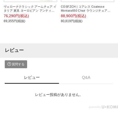
ヴェローナクラシック アームチェア イ
COSFZCH | コアレス Coalesse
タリア 家具 ヨーロピアン アンティー
Montara650 Chair ラウンジチェア
ク風/MB-42200033
Steelcase(スチールケース)
76,290円(税込)
88,900円(税込)
69,355円(税抜)
80,819円(税抜)
レビュー
質問する
レビュー
Q&A
レビュー投稿がありません。