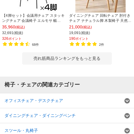
【4脚セット】会議用チェア スタッキ
ダイニングチェア 回転チェア 肘付き
ングチェア 会議椅子 エルモサ 幅
チェア ナチュラル脚 木製椅子 天然木
500×奥行510×高さ845mm
ソフトレザー ファブリック カラフル
35,960
21,000
(税込)
(税込)
食卓椅子 おしゃれ 北欧風 ナチュラル
32,691(税抜)
19,091(税抜)
幅500×奥行550×高さ730mm
326
190
ポイント
ポイント
68件
2件
売れ筋商品ランキングをもっと見る
椅子・チェアの関連カテゴリー
オフィスチェア・デスクチェア
ダイニングチェア・ダイニングベンチ
スツール・丸椅子