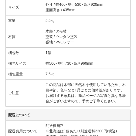
外寸 / 幅460×奥行530×高さ920mm
サイズ
座面高さ / 435mm
重量
5.5kg
木部 / タモ材
材質
塗装 / ウレタン塗装
張地 / PVCレザー
梱包数
1箱
梱包サイズ
幅500×奥行730×高さ960mm
梱包重量
7.5kg
この商品は木部に天然木を使用しているため、木
目や節、色味など1品ごとに個体差があります。
ご注意
お届けする家具は、商品ページの写真と異なる場
合がございますので、予めご了承ください。
配送について
配送費無料
配送費用について
※北海道は1個あたり別途送料2200円(税込)