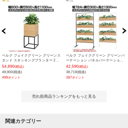
ベルク フェイクグリーン グリーンス
ベルク フェイクグリーン グリーンパ
タンド スタッキングプランター 2段
ーテーション パネルパーテーション
タイプ BOXプランター アイアン風脚
ルーバータイプ 観葉植物 人口 幅
54,890
42,590
(税込)
(税込)
人工 造花 GR2553 幅500×奥行500×
724×奥行300×高さ1300mm
49,900(税抜)
38,719(税抜)
高さ1100mm
499
387
ポイント
ポイント
売れ筋商品ランキングをもっと見る
関連カテゴリー