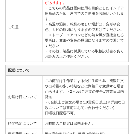
があります。
・こちらの商品は屋内使用を目的としたインドア
用商品のため、屋内でのご使用をお願いいたしま
す。
・高温や湿気、乾燥の著しい場所は、変形や変
ご注意
色、カビの原因になりますので避けてください。
・ストーブ・エアコンなどの熱や風が直接当たる
場所は、変形や変色の原因になりますので避けて
ください。
・その他、製品に付属している取扱説明書を良く
お読みの上ご使用ください。
配送について
この商品は手作業による受注生産の為、複数注文
や出荷量の多い時期などは到着日が変動する場合
があります。・2～5台ご注文の場合:7営業日以内
お届け日について
発送
・6台以上ご注文の場合:10営業日以上(※詳細な日
数については事前にお問い合わせください)
日曜祝日配送不可。
時間指定について
お時間のご指定は出来ません。
配送費用について
配送費無料(※沖縄・離島は別途送料)