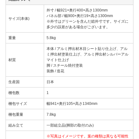
外寸 / 幅921×奥行400×高さ1300mm
パネル部 / 幅900×奥行19×高さ1300mm
サイズ(本体)
※外寸はグリーンを含んだ総外寸です。サイズに
多少の誤差がある場合がございます。
重量
5.8kg
本体 / アルミ押出材木目シート貼り仕上げ、アル
ミ押出材塗装仕上げ、アルミ押出材シルバーアル
材質
マイト仕上げ
脚 / スチール焼付塗装
装飾 / 造花
生産国
日本
梱包数
1
梱包サイズ
幅941×奥行105×高さ1340mm
梱包重量
7.8kg
組み立て
一部組立品(脚部の取付のみ)
※写真はイメージです。葉の種類は異なる可能性