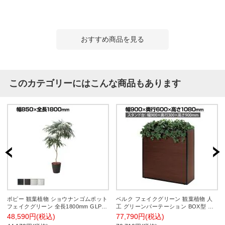
おすすめ商品を見る
このカテゴリーにはこんな商品もあります
ポピー 観葉植物 ショウナンゴムポット
ベルク フェイクグリーン 観葉植物 人
フェイクグリーン 全長1800mm GLPS-
工 グリーンパーテーション BOX型 国
1516
産 GR2293 幅900×奥行600×高さ
48,590円(税込)
77,790円(税込)
1080mm