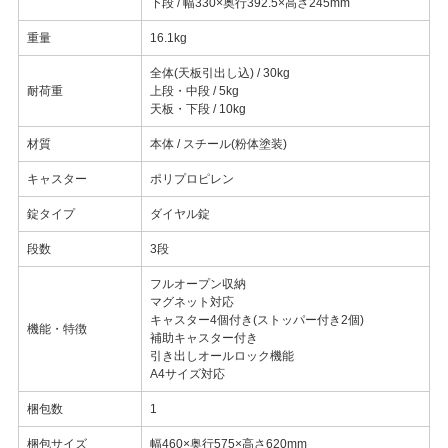
下段 / 幅330×奥行392.5×高さ245mm
重量
16.1kg
全体(天板引出し込) / 30kg
耐荷重
上段・中段 / 5kg
天板・下段 / 10kg
材質
本体 / スチール(粉体塗装)
キャスター
ポリプロピレン
錠タイプ
ダイヤル錠
段数
3段
フルオープン収納
マグネット対応
キャスター4個付き(ストッパー付き2個)
機能・特徴
補助キャスター付き
引き出しオールロック機能
A4サイズ対応
梱包数
1
梱包サイズ
幅460×奥行575×高さ620mm