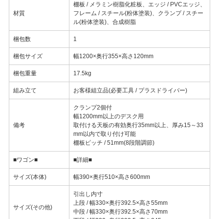
棚板 / メラミン樹脂化粧板、エッジ / PVCエッジ、
材質
フレーム / スチール(粉体塗装)、クランプ / スチー
ル(粉体塗装)、合成樹脂
梱包数
1
梱包サイズ
幅1200×奥行355×高さ120mm
梱包重量
17.5kg
組み立て
お客様組立品(必要工具 / プラスドライバー)
クランプ2個付
幅1200mm以上のデスク用
備考
取付ける天板の有効奥行35mm以上、厚み15～33
mm以内で取り付け可能
棚板ピッチ / 51mm(8段階調節)
■ワゴン■
■詳細■
サイズ(本体)
幅390×奥行510×高さ600mm
引出し内寸
上段 / 幅330×奥行392.5×高さ55mm
サイズ(その他)
中段 / 幅330×奥行392.5×高さ70mm