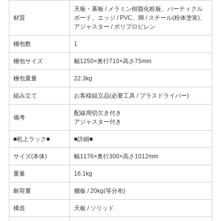
天板・幕板 / メラミン樹脂化粧板、パーティクル
材質
ボード、エッジ / PVC、脚 / スチール(粉体塗装)、
アジャスター / ポリプロピレン
梱包数
1
梱包サイズ
幅1250×奥行710×高さ75mm
梱包重量
22.3kg
組み立て
お客様組立品(必要工具 / プラスドライバー)
配線用切欠き付き
備考
アジャスター付き
■机上ラック■
■詳細■
サイズ(本体)
幅1176×奥行300×高さ1012mm
重量
16.1kg
耐荷重
棚板 / 20kg(等分布)
構造
天板 / ソリッド