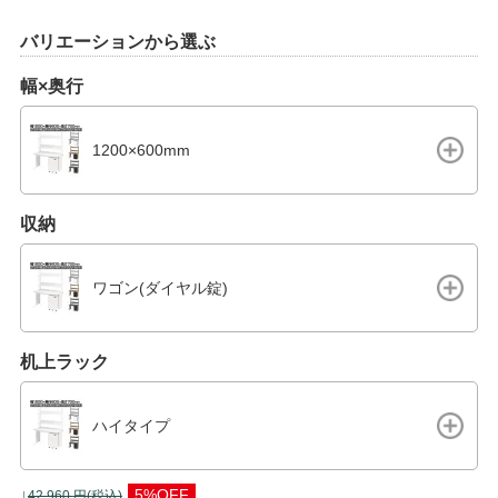
バリエーションから選ぶ
幅×奥行
1200×600mm
収納
ワゴン(ダイヤル錠)
机上ラック
ハイタイプ
↓
5%OFF
42,960
円(税込)