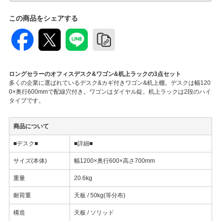
この商品をシェアする
ロングセラーのオフィスデスク&ワゴン&机上ラックの3点セット
多くの企業に選ばれているデスク&カギ付きワゴン&机上棚。デスクは幅120
0×奥行600mmで配線穴付き。ワゴンはダイヤル錠。机上ラックは2段のハイ
タイプです。
商品について
■デスク■
■詳細■
サイズ(本体)
幅1200×奥行600×高さ700mm
重量
20.6kg
耐荷重
天板 / 50kg(等分布)
構造
天板 / ソリッド