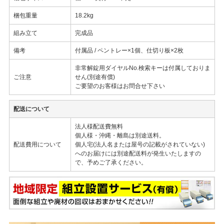
梱包重量
18.2kg
組み立て
完成品
備考
付属品 / ペントレー×1個、仕切り板×2枚
非常解錠用ダイヤルNo.検索キーは付属しておりま
ご注意
せん(別途有償)
ご要望のお客様はお問合せ下さい
配送について
法人様配送費無料
個人様・沖縄・離島は別途送料。
配送費用について
個人宅(法人名または屋号の記載がされていない)
へのお届けには別途配送料が発生いたしますの
で、予めご了承ください。