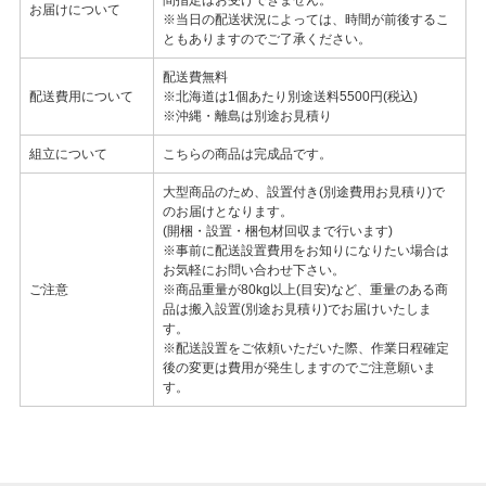
お届けについて
※当日の配送状況によっては、時間が前後するこ
ともありますのでご了承ください。
配送費無料
配送費用について
※北海道は1個あたり別途送料5500円(税込)
※沖縄・離島は別途お見積り
組立について
こちらの商品は完成品です。
大型商品のため、設置付き(別途費用お見積り)で
のお届けとなります。
(開梱・設置・梱包材回収まで行います)
※事前に配送設置費用をお知りになりたい場合は
お気軽にお問い合わせ下さい。
ご注意
※商品重量が80kg以上(目安)など、重量のある商
品は搬入設置(別途お見積り)でお届けいたしま
す。
※配送設置をご依頼いただいた際、作業日程確定
後の変更は費用が発生しますのでご注意願いま
す。