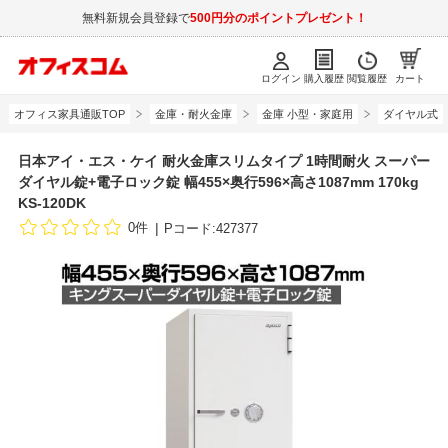
無料新規会員登録で
500円分のポイントプレゼント！
ログイン
購入履歴
閲覧履歴
カート
オフィス家具通販TOP
金庫・耐火金庫
金庫 小型・家庭用
ダイヤル式
日本アイ・エス・ケイ 耐火金庫スリムタイプ 1時間耐火 スーパー
ダイヤル錠+電子ロック錠 幅455×奥行596×高さ1087mm 170kg
KS-120DK
0件
Pコード:427377