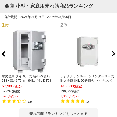
金庫 小型・家庭用売れ筋商品ランキング
集計期間：2026年07月06日 - 2026年08月05日
1
2
位
位
耐火金庫 ダイヤル式 幅452×奥行
デジタルテンキー+シリンダーキー式
518×高さ675mm 94kg 49L DT68-
耐火金庫 84L 90分耐火 マイナンバー
DX【ダイヤセーフ】オフィス 金庫
推奨
57,900
143,000
(税込)
(税込)
事務所 大型金庫 業務用 家庭用金庫
52,637(税抜)
130,000(税抜)
526
1,300
ポイント
ポイント
13件
1件
売れ筋商品ランキングをもっと見る