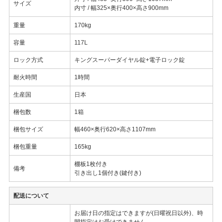
サイズ
内寸 / 幅325×奥行400×高さ900mm
重量
170kg
容量
117L
ロック方式
キングスーパーダイヤル錠+電子ロック錠
耐火時間
1時間
生産国
日本
梱包数
1箱
梱包サイズ
幅460×奥行620×高さ1107mm
梱包重量
165kg
棚板1枚付き
備考
引き出し1個付き(鍵付き)
配送について
お届け日の指定はできますが(日曜祝日以外)、時
間指定はお受けできません。