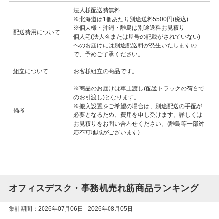
法人様配送費無料
※北海道は1個あたり別途送料5500円(税込)
※個人様・沖縄・離島は別途送料お見積り
配送費用について
個人宅(法人名または屋号の記載がされていない)
へのお届けには別途配送料が発生いたしますの
で、予めご了承ください。
組立について
お客様組立の商品です。
※商品のお届けは車上渡し(配送トラックの荷台で
のお引渡し)となります。
※搬入設置をご希望の場合は、別途配送の手配が
備考
必要となるため、費用を申し受けます。詳しくは
お見積りをお問い合わせください。(離島等一部対
応不可地域がございます)
オフィスデスク・事務机売れ筋商品ランキング
集計期間：2026年07月06日 - 2026年08月05日