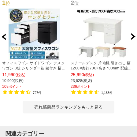
1
2
位
位
オフィスワゴン サイドワゴン デスク
スチールデスク 片袖机 引き出し 幅
ワゴン 3段 シリンダー錠 鍵付き 幅
1200×奥行700×高さ700mm 配線穴
390×奥行510×高さ600mm【ホワイ
事務机 ビジネスデスク
11,990
25,990
(税込)
(税込)
ト・ブラック】
10,900(税抜)
23,628(税抜)
109
236
ポイント
ポイント
727件
1,188件
売れ筋商品ランキングをもっと見る
関連カテゴリー