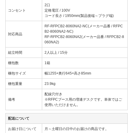
2口
コンセント
定格電圧 / 100V
コード長さ / 1950mm(製品後端～プラグ端)
RF-RFPCB2-8060NA2-NC(メーカー品番 / RFPC
B2-8060NA2-NC)
対応商品
RF-RFPCB2-8060NA2(メーカー品番 / RFPCB2-8
060NA2)
組立時間
2人以上 / 15分
梱包数
1箱
梱包サイズ
幅1255×奥行645×高さ85mm
梱包重量
23.9kg
配線穴付き
備考
※RFPCブース用の増連デスクです。単体ではご
使用いただけません。
配送について
お届け日について
月～土曜日の日中のお届けの商品です。