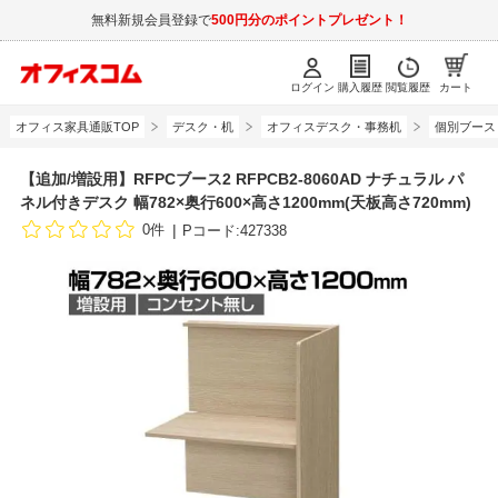
無料新規会員登録で
500円分のポイントプレゼント！
ログイン
購入履歴
閲覧履歴
カート
オフィス家具通販TOP
デスク・机
オフィスデスク・事務机
個別ブース
【追加/増設用】RFPCブース2 RFPCB2-8060AD ナチュラル パ
ネル付きデスク 幅782×奥行600×高さ1200mm(天板高さ720mm)
0件
Pコード:427338