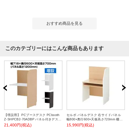
おすすめ商品を見る
このカテゴリーにはこんな商品もあります
【増設用】 PCブースデスク PCbooth
セルボ パネルデスク 右サイドパネル
Z-SHPCB2-70ADBP パネル付きデスク
幅800×奥行600×天板高さ720mm 棚板
幅718×奥行600×高さ1200mm(天板高さ
付き 配線ホール 連結可 個室デスク キ
21,400円(税込)
15,990円(税込)
700mm) 背板付き
ャレルデスク