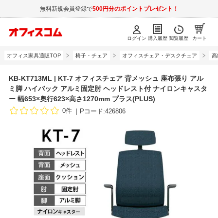
無料新規会員登録で
500円分のポイントプレゼント！
ログイン
購入履歴
閲覧履歴
カート
オフィス家具通販TOP
椅子・チェア
オフィスチェア・デスクチェア
高
KB-KT713ML | KT-7 オフィスチェア 背メッシュ 座布張り アル
ミ脚 ハイバック アルミ固定肘 ヘッドレスト付 ナイロンキャスタ
ー 幅653×奥行623×高さ1270mm プラス(PLUS)
0件
Pコード:426806