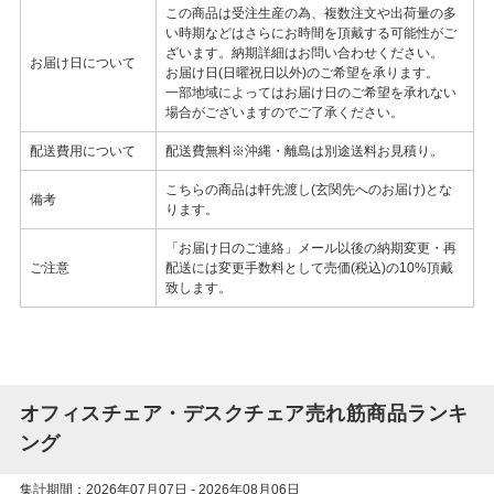
この商品は受注生産の為、複数注文や出荷量の多
い時期などはさらにお時間を頂戴する可能性がご
ざいます。納期詳細はお問い合わせください。
お届け日について
お届け日(日曜祝日以外)のご希望を承ります。
一部地域によってはお届け日のご希望を承れない
場合がございますのでご了承ください。
配送費用について
配送費無料※沖縄・離島は別途送料お見積り。
こちらの商品は軒先渡し(玄関先へのお届け)とな
備考
ります。
「お届け日のご連絡」メール以後の納期変更・再
ご注意
配送には変更手数料として売価(税込)の10%頂戴
致します。
オフィスチェア・デスクチェア売れ筋商品ランキ
ング
集計期間：2026年07月07日 - 2026年08月06日