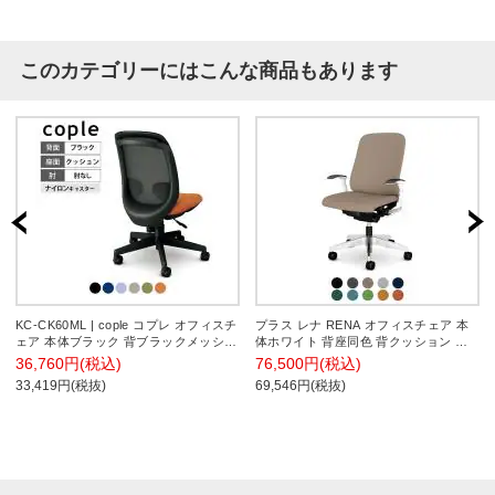
このカテゴリーにはこんな商品もあります
KC-CK60ML | cople コプレ オフィスチ
プラス レナ RENA オフィスチェア 本
ェア 本体ブラック 背ブラックメッシュ
体ホワイト 背座同色 背クッション ア
樹脂脚 肘なし ナイロンキャスター 幅
ルミ脚 可動肘付き ナイロンキャスター
36,760円(税込)
76,500円(税込)
610×奥行603×高さ849mm プラス
日本製 KD-RN53SKL
33,419円(税抜)
69,546円(税抜)
(PLUS)