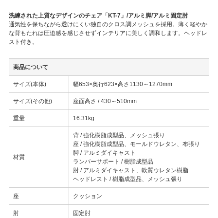
洗練された上質なデザインのチェア「KT-7」/アルミ脚/アルミ固定肘
通気性を保ちながら透けにくい独自のクロス調メッシュを採用。薄く軽やか
な背もたれは圧迫感を感じさせずインテリアに美しく調和します。ヘッドレ
スト付き。
商品について
サイズ(本体)
幅653×奥行623×高さ1130～1270mm
サイズ(その他)
座面高さ / 430～510mm
重量
16.31kg
背 / 強化樹脂成型品、メッシュ張り
座 / 強化樹脂成型品、モールドウレタン、布張り
脚 / アルミダイキャスト
材質
ランバーサポート / 樹脂成型品
肘 / アルミダイキャスト、軟質ウレタン樹脂
ヘッドレスト / 樹脂成型品、メッシュ張り
座
クッション
肘
固定肘