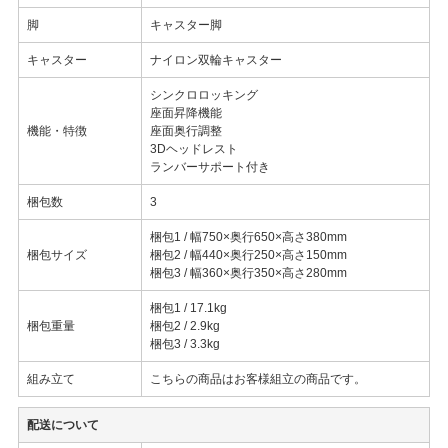
脚
キャスター脚
キャスター
ナイロン双輪キャスター
シンクロロッキング
座面昇降機能
機能・特徴
座面奥行調整
3Dヘッドレスト
ランバーサポート付き
梱包数
3
梱包1 / 幅750×奥行650×高さ380mm
梱包サイズ
梱包2 / 幅440×奥行250×高さ150mm
梱包3 / 幅360×奥行350×高さ280mm
梱包1 / 17.1kg
梱包重量
梱包2 / 2.9kg
梱包3 / 3.3kg
組み立て
こちらの商品はお客様組立の商品です。
配送について