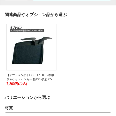
関連商品やオプション品から選ぶ
【オプション品】HG-KT7 | KT-7専用
ジャケットハンガー 幅450×奥行77×高
さ80mm プラス(PLUS)
7,390円(税込)
バリエーションから選ぶ
材質