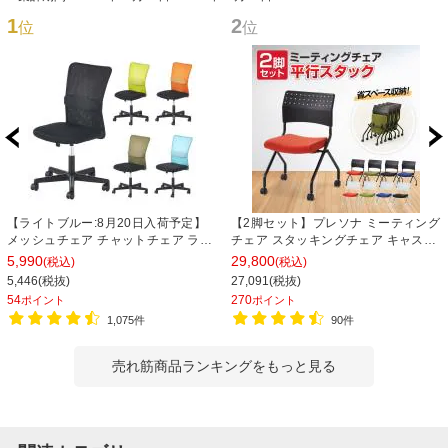
1
2
位
位
【ライトブルー:8月20日入荷予定】
【2脚セット】プレソナ ミーティング
メッシュチェア チャットチェア ラン
チェア スタッキングチェア キャスタ
バーサポート オフィスチェア デスク
ー付き 座面クッション 幅570×奥行
5,990
29,800
(税込)
(税込)
チェア 会議椅子 幅580×奥行580×高
565×高さ805mm 会議室 収納 法人
5,446(税抜)
27,091(税抜)
さ835-930mm
大人数 重ねる 会議用椅子 会議用チェ
54
270
ポイント
ポイント
ア
1,075件
90件
売れ筋商品ランキングをもっと見る