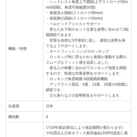
・ヘッドレスト角度上下調節(上下ストローク50m
m(6段階)、角度可能範囲30度)
・座面高さ調節(ストローク90mm)
・座面奥行調節(ストローク50mm)
・ベルビックアジャストサポート
背もたれ下部のセット位置を姿勢に合わせて3段
階調節できます。
背骨を自然なS字形状に促し、適切な姿勢を保
てるようサポートします。
機能・特徴
・オートフィット シンクロロッキング
ロッキング時に背もたれと座面が連動する際の
スムーズなフィット感を追及しました。
座る人の体重に合わせてロッキング強度を調節
するので、快適な作業姿勢をサポートします。
・ロッキング角度範囲 4段階調節機能
アップライト固定、6度、13度、20度の4段階に
調節でき、
立ち座りなどの姿勢変化をサポートします。
生産国
日本
梱包数
4
1?10年保証(部位により保証期間が変わります)
※社団法人日本オフィス家具協会(JOIFA)規定に基