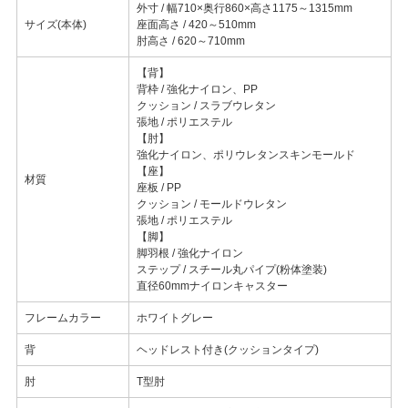
外寸 / 幅710×奥行860×高さ1175～1315mm
サイズ(本体)
座面高さ / 420～510mm
肘高さ / 620～710mm
【背】
背枠 / 強化ナイロン、PP
クッション / スラブウレタン
張地 / ポリエステル
【肘】
強化ナイロン、ポリウレタンスキンモールド
【座】
材質
座板 / PP
クッション / モールドウレタン
張地 / ポリエステル
【脚】
脚羽根 / 強化ナイロン
ステップ / スチール丸パイプ(粉体塗装)
直径60mmナイロンキャスター
フレームカラー
ホワイトグレー
背
ヘッドレスト付き(クッションタイプ)
肘
T型肘