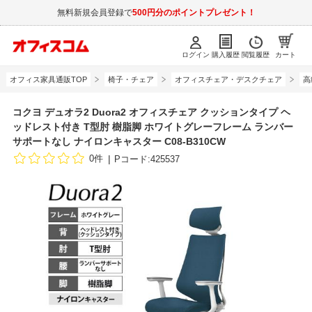
無料新規会員登録で
500円分のポイントプレゼント！
ログイン
購入履歴
閲覧履歴
カート
オフィス家具通販TOP
椅子・チェア
オフィスチェア・デスクチェア
高
コクヨ デュオラ2 Duora2 オフィスチェア クッションタイプ ヘ
ッドレスト付き T型肘 樹脂脚 ホワイトグレーフレーム ランバー
サポートなし ナイロンキャスター C08-B310CW
0件
Pコード:425537