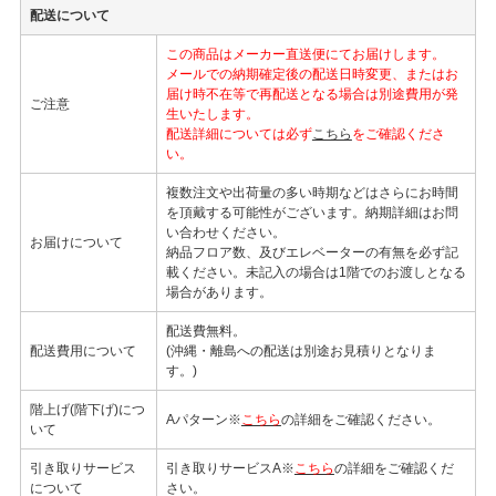
配送について
この商品はメーカー直送便にてお届けします。
メールでの納期確定後の配送日時変更、またはお
届け時不在等で再配送となる場合は別途費用が発
ご注意
生いたします。
配送詳細については必ず
こちら
をご確認くださ
い。
複数注文や出荷量の多い時期などはさらにお時間
を頂戴する可能性がございます。納期詳細はお問
い合わせください。
お届けについて
納品フロア数、及びエレベーターの有無を必ず記
載ください。未記入の場合は1階でのお渡しとなる
場合があります。
配送費無料。
配送費用について
(沖縄・離島への配送は別途お見積りとなりま
す。)
階上げ(階下げ)につ
Aパターン※
こちら
の詳細をご確認ください。
いて
引き取りサービス
引き取りサービスA※
こちら
の詳細をご確認くだ
について
さい。