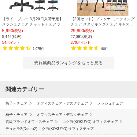
【ライトブルー:8月20日入荷予定】
【2脚セット】プレソナ ミーティング
メッシュチェア チャットチェア ラン
チェア スタッキングチェア キャスタ
バーサポート オフィスチェア デスク
ー付き 座面クッション 幅570×奥行
5,990
29,800
(税込)
(税込)
チェア 会議椅子 幅580×奥行580×高
565×高さ805mm 会議室 収納 法人
5,446(税抜)
27,091(税抜)
さ835-930mm
大人数 重ねる 会議用椅子 会議用チェ
54
270
ポイント
ポイント
ア
1,075件
90件
売れ筋商品ランキングをもっと見る
関連カテゴリー
椅子・チェア
オフィスチェア・デスクチェア
メッシュチェア
椅子・チェア
オフィスチェア・デスクチェア
高級ブランドオフィスチェア
コクヨ(KOKUYO) オフィスチェア
デュオラ2(Duora2) コクヨ(KOKUYO) オフィスチェア