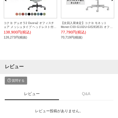
コクヨ デュオラ2 Duora2 オフィスチ
【次回入荷未定】コクヨ モネット
ェア メッシュタイプ ヘッドレスト付き
Monet C03-G102U-GE2E2E21 オフィ
可動肘 樹脂脚 ホワイトグレーフレーム
スチェア 肘なし 樹脂脚 ウレタンキャ
138,900円(税込)
77,790円(税込)
ランバーサポートあり ポリウレタンキ
スター ランバーサポート付き(ライトグ
126,273円(税抜)
70,719円(税抜)
ャスター C08-B332MU
レー) 背メッシュ 座面布張り 背座同色
(ライトグレー) 本体/脚ライトグレー
レビュー
質問する
レビュー
Q&A
レビュー投稿がありません。