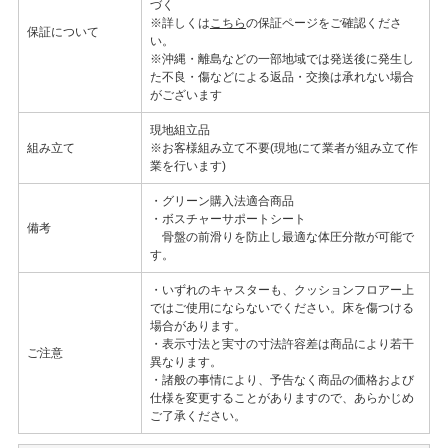
づく
※詳しくは
こちら
の保証ページをご確認くださ
保証について
い。
※沖縄・離島などの一部地域では発送後に発生し
た不良・傷などによる返品・交換は承れない場合
がございます
現地組立品
組み立て
※お客様組み立て不要(現地にて業者が組み立て作
業を行います)
・グリーン購入法適合商品
・ボスチャーサポートシート
備考
骨盤の前滑りを防止し最適な体圧分散が可能で
す。
・いずれのキャスターも、クッションフロアー上
ではご使用にならないでください。床を傷つける
場合があります。
・表示寸法と実寸の寸法許容差は商品により若干
ご注意
異なります。
・諸般の事情により、予告なく商品の価格および
仕様を変更することがありますので、あらかじめ
ご了承ください。