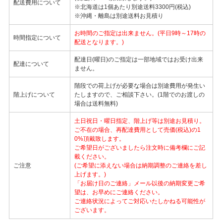
配送費用について
※北海道は1個あたり別途送料3300円(税込)
※沖縄・離島は別途送料お見積り
お時間のご指定は出来ません。(平日9時～17時の
時間指定について
配送となります。)
配達日(曜日)のご指定は一部地域ではお受け出来
配達について
ません。
階段での荷上げが必要な場合は別途費用が発生い
階上げについて
たしますので、ご相談下さい。(1階でのお渡しの
場合は送料無料)
土日祝日・曜日指定、階上げ等は別途お見積り。
ご不在の場合、再配達費用として売価(税込)の1
0%頂戴致します。
ご希望日がございましたら注文時に備考欄にご記
載ください。
ご注意
(ご希望に添えない場合は納期調整のご連絡を差し
上げます。)
「お届け日のご連絡」メール以後の納期変更ご希
望は、お早めにご連絡ください。
ご連絡状況によってご対応いたしかねる可能性が
ございます。