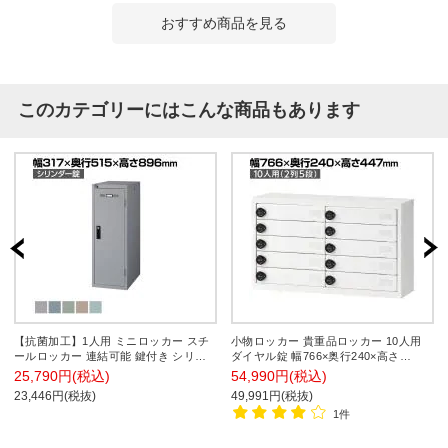
おすすめ商品を見る
このカテゴリーにはこんな商品もあります
【抗菌加工】1人用 ミニロッカー スチ
小物ロッカー 貴重品ロッカー 10人用
ールロッカー 連結可能 鍵付き シリン
ダイヤル錠 幅766×奥行240×高さ
ダー錠 タオル掛け付き 名札差し付き
447mm 滑り止めクッション付き マグ
25,790円(税込)
54,990円(税込)
ミュートカラー 幅317×奥行515×高さ
ネット対応 パーソナルロッカー スチー
23,446円(税抜)
49,991円(税抜)
896mm 【国産】【完成品】【SIAA】
ルロッカー オフィスロッカー 収納
1件