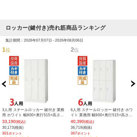
ロッカー(鍵付き)売れ筋商品ランキング
集計期間：2026年07月07日 - 2026年08月06日
1
2
位
位
3人用 スチールロッカー 鍵付き 業務
6人用 スチールロッカー 鍵付き ホワ
用 ホワイト 幅900×奥行515×高さ
イト 業務用 幅900×奥行515×高さ
1790mm【国産】【完成品】 オフィ
1790mm【国産】【完成品】 オフィ
33,190
40,390
(税込)
(税込)
スロッカー 下駄箱 シューズロッカー
スロッカー 下駄箱 シューズロッカー
30,173(税抜)
36,719(税抜)
更衣ロッカー
更衣ロッカー 収納 3列2段
301
367
ポイント
ポイント