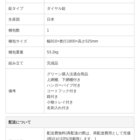
錠タイプ
ダイヤル錠
生産国
日本
梱包数
1
梱包サイズ
幅910×奥行1800×高さ525mm
梱包重量
53.2kg
組み立て
完成品
グリーン購入法適合商品
上網棚、下網棚付き
ハンガーパイプ付き
備考
コートフック付き
鏡付き
小物トレイ付き
名刺入れ付き
配送について
配送費無料(再配達の際は、再配達費用として売価
(税込)の10%頂戴致します。)