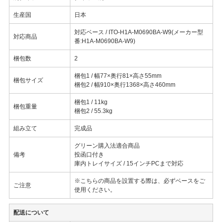
生産国
日本
対応ベース / ITO-H1A-M0690BA-W9(メーカー型
対応商品
番:H1A-M0690BA-W9)
梱包数
2
梱包1 / 幅77×奥行81×高さ55mm
梱包サイズ
梱包2 / 幅910×奥行1368×高さ460mm
梱包1 / 11kg
梱包重量
梱包2 / 55.3kg
組み立て
完成品
グリーン購入法適合商品
備考
投函口付き
庫内トレイサイズ / 15インチPCまで対応
※こちらの商品を設置する際は、必ずベースをご
ご注意
使用ください。
配送について