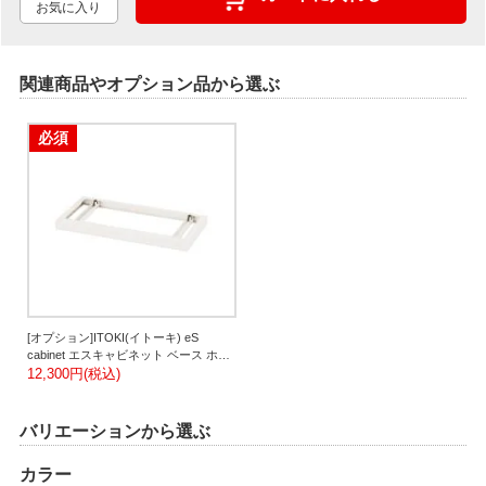
お気に入り
関連商品やオプション品から選ぶ
必須
[オプション]ITOKI(イトーキ) eS
cabinet エスキャビネット ベース ホワ
イト 幅900×奥行450×高さ60mm | H1A-
12,300円(税込)
M0690BA | イトーキ 書庫 スチールキ
ャビネット 書類棚
バリエーションから選ぶ
カラー