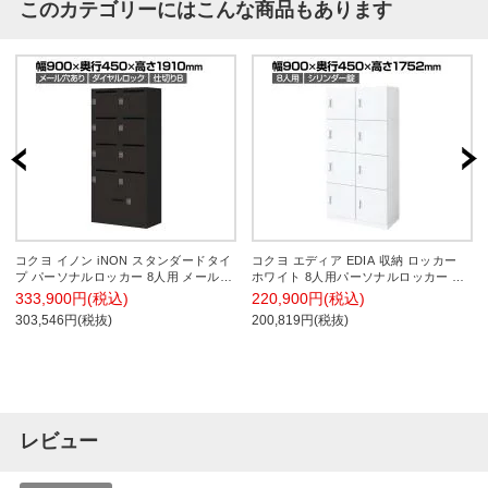
このカテゴリーにはこんな商品もあります
コクヨ イノン iNON スタンダードタイ
コクヨ エディア EDIA 収納 ロッカー
プ パーソナルロッカー 8人用 メール穴
ホワイト 8人用パーソナルロッカー シ
あり 庫内仕切りBタイプ 下段ラテラル
リンダー錠 幅900×奥行450×高さ
333,900円(税込)
220,900円(税込)
ダイヤルロック ブラック 幅900×奥行
1752mm BWU-RN8279SAWNN-K
303,546円(税抜)
200,819円(税抜)
450×高さ1910mm
レビュー