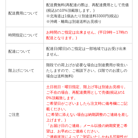
配送費無料(再配達の際は、再配達費用として売価
(税込)の10%頂戴致します。)
配送費用について
※北海道は1個あたり別途送料3300円(税込)
※沖縄・離島は別途送料お見積り
お時間のご指定は出来ません。(平日9時～17時の
時間指定について
配送となります。)
配達日(曜日)のご指定は一部地域ではお受け出来
配達について
ません。
階段での荷上げが必要な場合は別途費用が発生い
階上げについて
たしますので、ご相談下さい。(1階でのお渡しの
場合は送料無料)
土日祝日・曜日指定、階上げ等は別途お見積り。
ご不在の場合、再配達費用として売価(税込)の1
0%頂戴致します。
ご希望日がございましたら注文時に備考欄にご記
載ください。
ご注意
(ご希望に添えない場合は納期調整のご連絡を差し
上げます。)
「お届け日のご連絡」メール以後の納期変更ご希
望は、お早めにご連絡ください。
ご連絡状況によってご対応いたしかねる可能性が