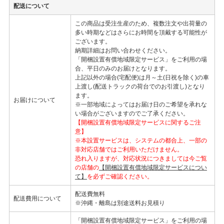
配送について
この商品は受注生産のため、複数注文や出荷量の
多い時期などはさらにお時間を頂戴する可能性が
ございます。
納期詳細はお問い合わせください。
「開梱設置有償地域限定サービス」をご利用の場
合、平日のみのお届けとなります。
上記以外の場合(宅配便)は月～土(日祝を除く)の車
上渡し(配送トラックの荷台でのお引渡し)となり
ます。
お届けについて
※一部地域によってはお届け日のご希望を承れな
い場合がございますのでご了承ください。
【開梱設置有償地域限定サービスに関するご注
意】
※本設置サービスは、システムの都合上、一部の
非対応店舗ではご利用いただけません。
恐れ入りますが、対応状況につきましては今ご覧
の店舗の
【開梱設置有償地域限定サービスについ
て】
を必ずご確認ください。
配送費無料
配送費用について
※沖縄・離島は別途送料お見積り
「開梱設置有償地域限定サービス」をご利用の場