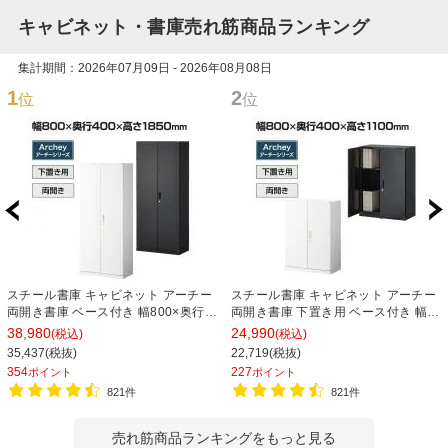
キャビネット・書庫売れ筋商品ランキング
集計期間：2026年07月09日 - 2026年08月08日
1
2
位
位
スチール書庫 キャビネット アーチー
スチール書庫 キャビネット アーチー
両開き書庫 ベース付き 幅800×奥行
両開き書庫 下置き用 ベース付き 幅
400×高さ1850mm
800×奥行400×高さ1100mm
38,980
24,990
(税込)
(税込)
35,437(税抜)
22,719(税抜)
354
227
ポイント
ポイント
821件
821件
売れ筋商品ランキングをもっと見る