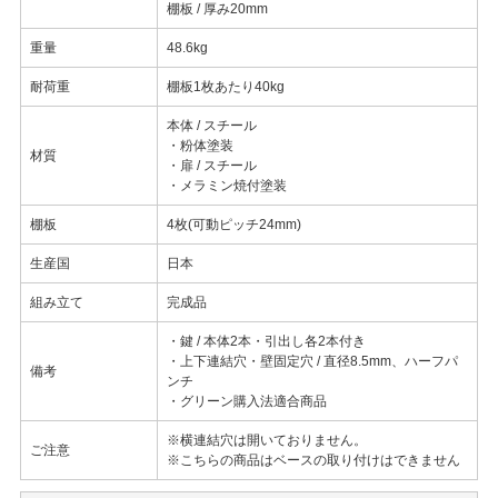
棚板 / 厚み20mm
重量
48.6kg
耐荷重
棚板1枚あたり40kg
本体 / スチール
・粉体塗装
材質
・扉 / スチール
・メラミン焼付塗装
棚板
4枚(可動ピッチ24mm)
生産国
日本
組み立て
完成品
・鍵 / 本体2本・引出し各2本付き
・上下連結穴・壁固定穴 / 直径8.5mm、ハーフパ
備考
ンチ
・グリーン購入法適合商品
※横連結穴は開いておりません。
ご注意
※こちらの商品はベースの取り付けはできません