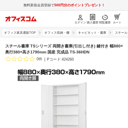
無料新規会員登録で
500円分のポイントプレゼント！
ログイン
購入履歴
閲覧履歴
カート
オフィス家具通販TOP
オフィス収納・棚
キャビネット・書庫
スチール
スチール書庫 TSシリーズ 両開き書庫(引出し付き) 鍵付き 幅880×
奥行380×高さ1790mm 国産 完成品 TS-36HDN
0件
Pコード:424260