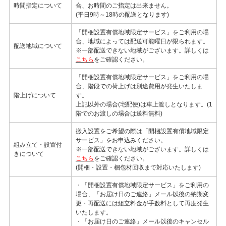
時間指定について
合、お時間のご指定は出来ません。
(平日9時～18時の配送となります)
「開梱設置有償地域限定サービス」をご利用の場
合、地域によっては配送可能曜日が限られます。
配送地域について
※一部配送できない地域がございます。詳しくは
こちら
をご確認ください。
「開梱設置有償地域限定サービス」をご利用の場
合、階段での荷上げは別途費用が発生いたしま
階上げについて
す。
上記以外の場合(宅配便)は車上渡しとなります。(1
階でのお渡しの場合は送料無料)
搬入設置をご希望の際は「開梱設置有償地域限定
サービス」をお申込みください。
組み立て・設置付
※一部配送できない地域がございます。詳しくは
きについて
こちら
をご確認ください。
(開梱・設置・梱包材回収まで対応いたします)
・「開梱設置有償地域限定サービス」をご利用の
場合、「お届け日のご連絡」メール以後の納期変
更・再配送には組立料金が手数料として再度発生
いたします。
・「お届け日のご連絡」メール以後のキャンセル