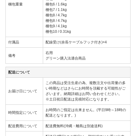
梱包重量
梱包6 / 1.6kg
梱包7 / 1.1kg
梱包8 / 4.7kg
梱包8 / 4.7kg
梱包9 / 4.1kg
梱包10 / 0.31kg
付属品
配線受け(余長ケーブルフック付き)×4
右用
備考
グリーン購入法適合商品
配送について
この商品は受注生産の為、複数注文や出荷量の多
い時期などはさらにお時間を頂戴する可能性がご
お届け日について
ざいます。納期詳細はお問い合わせください。
※土日祝日配送は見積対応になります。
お時間のご指定は出来ません。(平日9時～18時の
時間指定について
配送となります。)
配送費用について
配送費無料(沖縄・離島は別途送料)