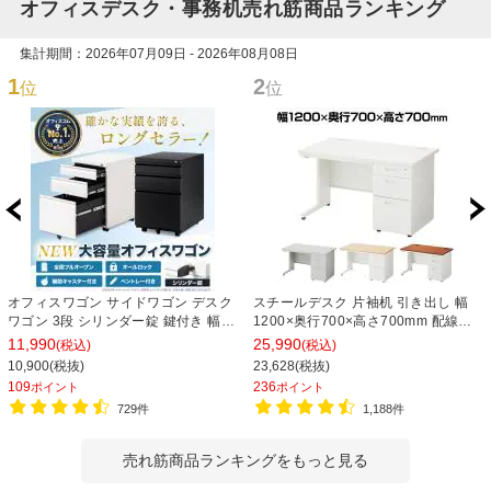
オフィスデスク・事務机売れ筋商品ランキング
集計期間：2026年07月09日 - 2026年08月08日
1
2
位
位
オフィスワゴン サイドワゴン デスク
スチールデスク 片袖机 引き出し 幅
ワゴン 3段 シリンダー錠 鍵付き 幅
1200×奥行700×高さ700mm 配線穴
390×奥行510×高さ600mm【ホワイ
事務机 ビジネスデスク
11,990
25,990
(税込)
(税込)
ト・ブラック】
10,900(税抜)
23,628(税抜)
109
236
ポイント
ポイント
729件
1,188件
売れ筋商品ランキングをもっと見る