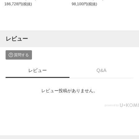
4800×奥行1400×高さ720mm
高さ1000mm 幕板付き 配線ダクト付き
186,728円(税抜)
98,100円(税抜)
メラミン天板 フレーム脚(セージ) 天板
(ホワイト)
レビュー
質問する
レビュー
Q&A
レビュー投稿がありません。