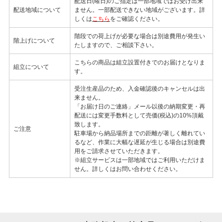
配送日(曜日)のご指定は一部地域ではお受け出来
配送地域について
ません。一部配送できない地域がございます。詳
しくは
こちら
をご確認ください。
階段での荷上げが必要な場合は別途費用が発生い
階上げについて
たしますので、ご相談下さい。
こちらの商品は組立設置付きでのお届けとなりま
組立について
す。
受注生産品のため、入金確認後のキャンセルは出
来ません。
「お届け日のご連絡」メール以後の納期変更・再
配送には変更手数料として売価(税込)の10%頂戴
致します。
ご注意
駐車場から納品場所までの距離が著しく離れてい
るなど、作業に大幅な遅延が生じる場合は別途費
用をご請求させていただきます。
※組立サービスは一部地域ではご利用いただけま
せん。詳しくはお問い合わせください。