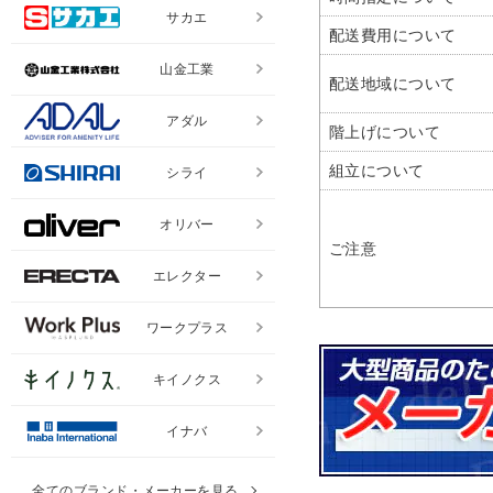
サカエ
配送費用について
山金工業
配送地域について
アダル
階上げについて
組立について
シライ
オリバー
ご注意
エレクター
ワークプラス
キイノクス
イナバ
全てのブランド・メーカーを見る