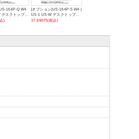
S-164P-Q W4
[オプション]US-164P-S W4 |
S-W デスクトップパ
US-1 US-W デスクトップパ
ズ専用 バイオ
ネル シリーズ専用 スチール
込)
37,990円(税込)
 ホワイトフレーム
本体ホワイト 幅1598×高さ
さ400mm パネル
400mm パネル厚さ25mm プ
プラス PLUS
ラス PLUS