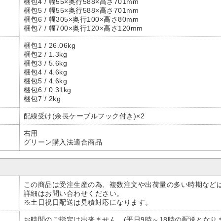
梱包4 / 幅55×奥行588×高さ701mm
梱包5 / 幅55×奥行588×高さ701mm
梱包6 / 幅305×奥行100×高さ80mm
梱包7 / 幅700×奥行120×高さ120mm
梱包1 / 26.06kg
梱包2 / 1.3kg
梱包3 / 5.6kg
梱包4 / 4.6kg
梱包5 / 4.6kg
梱包6 / 0.31kg
梱包7 / 2kg
配線受け(余長ケーブルフック付き)×2
右用
グリーン購入法適合商品
この商品は受注生産の為、複数注文や出荷量の多い時期など
詳細はお問い合わせください。
※土日祝日配送は見積対応になります。
お時間のご指定は出来ません。(平日9時～18時の配送となり