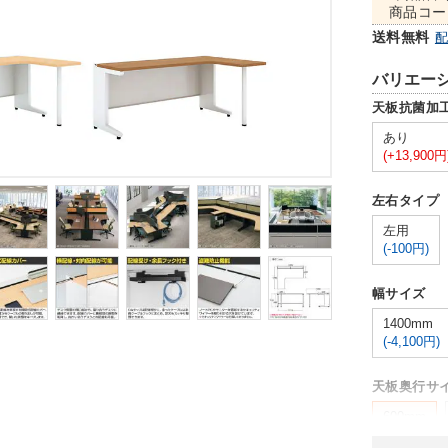
商品コー
送料無料
バリエー
天板抗菌加
あり
(+13,900円
左右タイプ
左用
(-100円)
幅サイズ
1400mm
(-4,100円)
天板奥行サ
600mm