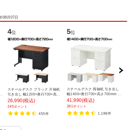
6年08月07日
4
5
6
位
位
し
スチールデスク 両袖机 引き出し
ス
スチールデスク ブラック 片袖机
 配
幅1400×奥行700×高さ700mm 配
デ
引き出し 幅1200×奥行700×高さ
線穴 事務机 社長机 ビジネスデス
さ
720mm 配線穴 事務机 ビジネス
41,990
(税込)
1
26,990
(税込)
ク
ワ
デスク
381
1
245
ポイント
ポイント
1,188件
455件