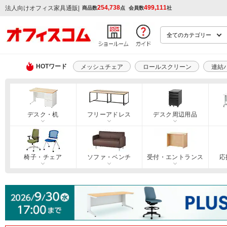
254,738
499,111
|
法人向けオフィス家具通販
商品数
点
会員数
社
HOTワード
メッシュチェア
ロールスクリーン
連結
デスク・机
フリーアドレス
デスク周辺用品
椅子・チェア
ソファ・ベンチ
受付・エントランス
応