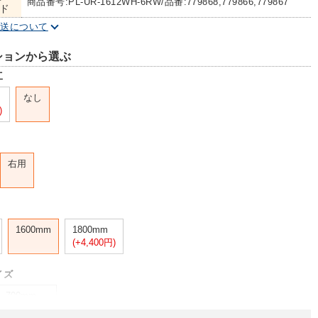
商品番号:PL-UR-1612WH-6RW/品番:779868,779866,779867
ド
配送について
ションから選ぶ
工
なし
)
右用
1600mm
1800mm
(+4,400円)
イズ
700mm
(+2,000円)