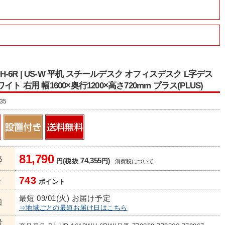
2WH-6R | US-W 平机 スチールデスク オフィスデスク L字デス
イト 右用 幅1600×奥行1200×高さ720mm プラス(PLUS)
35
81,790
格
74,355
円(税抜
円)
消費税について
743
ト
ポイント
最短 09/01(火) お届け予定
日
⇒地域ごとの最短お届け日はこちら
号