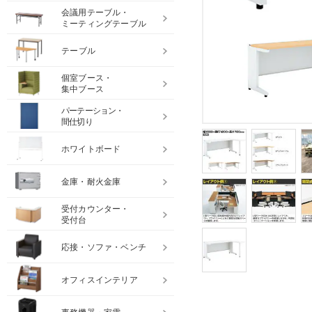
会議用テーブル・
ミーティングテーブル
テーブル
個室ブース・
集中ブース
パーテーション・
間仕切り
ホワイトボード
金庫・耐火金庫
受付カウンター・
受付台
応接・ソファ・ベンチ
オフィスインテリア