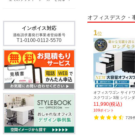
オフィスデスク・
インボイス対応
1
位
適格請求書発行事業者登録番号
T1-0100-0112-5570
オフィスワゴン サイドワ
スクワゴン 3段 シリンダ
付き 幅390×奥行510×
11,990
(税込)
600mm【ホワイト・ブ
109
ポイント
729