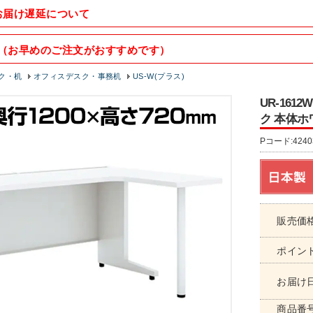
お届け遅延について
（お早めのご注文がおすすめです）
ク・机
オフィスデスク・事務机
US-W(プラス)
UR-161
ク 本体ホワ
Pコード:4240
販売価
ポイン
お届け
商品番