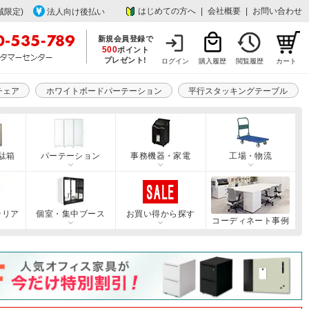
はじめての方へ
|
会社概要
|
お問い合わせ
域限定)
法人向け後払い
新規会員登録で
500
ポイント
プレゼント!
ログイン
購入履歴
閲覧履歴
カート
チェア
ホワイトボードパーテーション
平行スタッキングテーブル
駄箱
パーテーション
事務機器・家電
工場・物流
テリア
個室・集中ブース
お買い得から探す
コーディネート事例