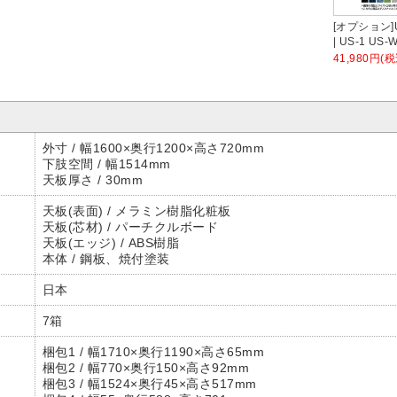
[オプション]U
| US-1 U
ネル シリー
41,980円(税
PETクロス
幅1598×高
厚さ25mm 
外寸 / 幅1600×奥行1200×高さ720mm
下肢空間 / 幅1514mm
天板厚さ / 30mm
天板(表面) / メラミン樹脂化粧板
天板(芯材) / パーチクルボード
天板(エッジ) / ABS樹脂
本体 / 鋼板、焼付塗装
日本
7箱
梱包1 / 幅1710×奥行1190×高さ65mm
梱包2 / 幅770×奥行150×高さ92mm
梱包3 / 幅1524×奥行45×高さ517mm