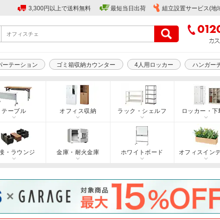
3,300円以上で送料無料
最短当日出荷
組立設置サービス(地
パーテーション
ゴミ箱収納カウンター
4人用ロッカー
ハンガー
テーブル
オフィス収納
ラック・シェルフ
ロッカー・下
接・ラウンジ
金庫・耐火金庫
ホワイトボード
オフィスイン