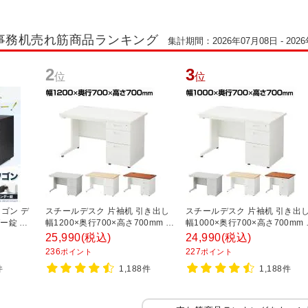
事務机売れ筋商品ランキング
集計期間：2026年07月08日 - 202
2
3
位
位
ゴン デ
スチールデスク 片袖机 引き出し
スチールデスク 片袖机 引き出
ー錠 鍵
幅1200×奥行700×高さ700mm 配
幅1000×奥行700×高さ700mm
高さ
線穴 事務机 ビジネスデスク
線穴 事務机 ビジネスデスク
25,990
(税込)
24,990
(税込)
ラック】
236
227
ポイント
ポイント
件
1,188件
1,188件