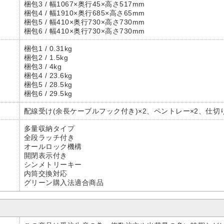
梱包3 / 幅1067×奥行45×高さ517mm
梱包4 / 幅1910×奥行685×高さ65mm
梱包5 / 幅410×奥行730×高さ730mm
梱包6 / 幅410×奥行730×高さ730mm
梱包1 / 0.31kg
梱包2 / 1.5kg
梱包3 / 4kg
梱包4 / 23.6kg
梱包5 / 28.5kg
梱包6 / 29.5kg
配線受け(余長ケーブルフック付き)×2、ペントレー×2、仕切り板(
多量収納タイプ
全段ラッチ付き
オールロック機構
開閉表示付き
シンメトリーキー
内筒交換対応
グリーン購入法適合商品