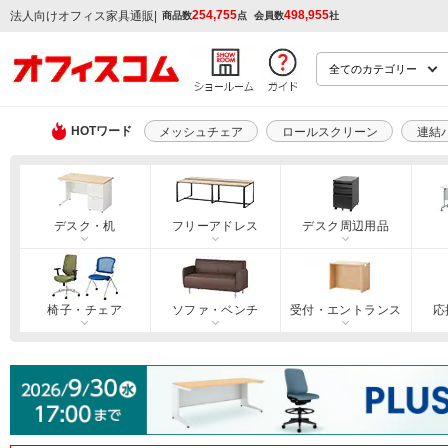
254,755
498,955
|
法人向けオフィス家具通販
商品数
点
会員数
社
HOTワード
メッシュチェア
ロールスクリーン
連結
デスク・机
フリーアドレス
デスク周辺用品
椅子・チェア
ソファ・ベンチ
受付・エントランス
応