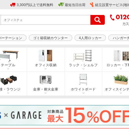
3,300円以上で送料無料
最短当日出荷
組立設置サービス(地
パーテーション
ゴミ箱収納カウンター
4人用ロッカー
ハンガー
テーブル
オフィス収納
ラック・シェルフ
ロッカー・下
接・ラウンジ
金庫・耐火金庫
ホワイトボード
オフィスイン