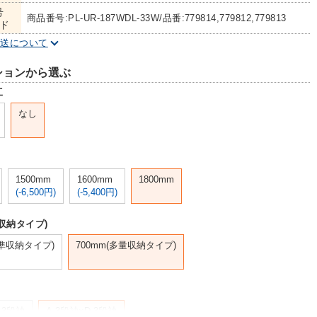
号
商品番号:PL-UR-187WDL-33W/品番:779814,779812,779813
ド
配送について
ションから選ぶ
工
なし
1500mm
1600mm
1800mm
(-6,500円)
(-5,400円)
収納タイプ)
標準収納タイプ)
700mm(多量収納タイプ)
-3段袖
A-3段袖×D-3段袖