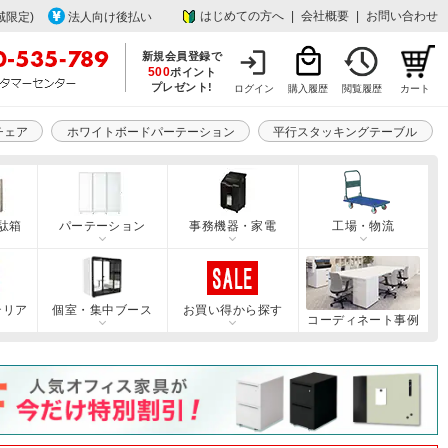
はじめての方へ
|
会社概要
|
お問い合わせ
域限定)
法人向け後払い
新規会員登録で
500
ポイント
プレゼント!
ログイン
購入履歴
閲覧履歴
カート
チェア
ホワイトボードパーテーション
平行スタッキングテーブル
駄箱
パーテーション
事務機器・家電
工場・物流
テリア
個室・集中ブース
お買い得から探す
コーディネート事例