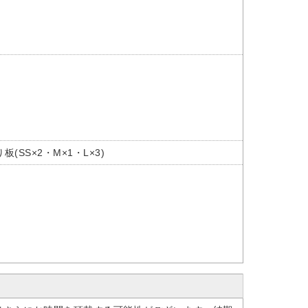
SS×2・M×1・L×3)