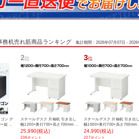
事務机売れ筋商品ランキング
集計期間：2026年07月07日 - 202
2
3
位
位
ゴン デ
スチールデスク 片袖机 引き出し
スチールデスク 片袖机 引き出
ー錠 鍵
幅1200×奥行700×高さ700mm 配
幅1000×奥行700×高さ700mm
高さ
線穴 事務机 ビジネスデスク
線穴 事務机 ビジネスデスク
25,990
(税込)
24,990
(税込)
ラック】
236
227
ポイント
ポイント