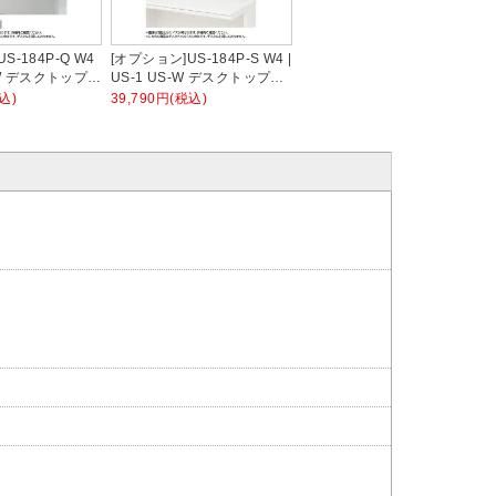
S-184P-Q W4
[オプション]US-184P-S W4 |
S-W デスクトップパ
US-1 US-W デスクトップパ
ズ専用 バイオ
ネル シリーズ専用 スチール
込)
39,790円(税込)
 ホワイトフレーム
本体ホワイト 幅1798×高さ
さ400mm パネル
400mm パネル厚さ25mm プ
プラス PLUS
ラス PLUS