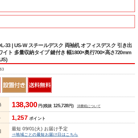
WDL-33 | US-W スチールデスク 両袖机 オフィスデスク 引き出
イト 多量収納タイプ 鍵付き 幅1800×奥行700×高さ720mm
US)
63
138,300
格
125,728
円(税抜
円)
消費税について
1,257
ト
ポイント
最短 09/01(火) お届け予定
日
⇒地域ごとの最短お届け日はこちら