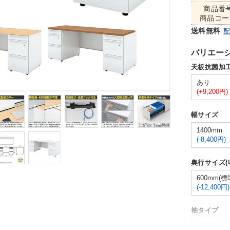
商品番
商品コー
送料無料
バリエー
天板抗菌加
あり
(+9,200円)
幅サイズ
1400mm
(-8,400円)
奥行サイズ(
600mm(
(-12,400円)
袖タイプ
A-3段袖×A