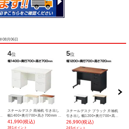
6年08月06日
4
5
6
位
位
し
スチールデスク 両袖机 引き出し
ス
スチールデスク ブラック 片袖机
 配
幅1400×奥行700×高さ700mm 配
デ
引き出し 幅1200×奥行700×高さ
線穴 事務机 社長机 ビジネスデス
さ
720mm 配線穴 事務机 ビジネス
41,990
(税込)
1
26,990
(税込)
ク
ワ
デスク
381
1
ポイント
245
ポイント