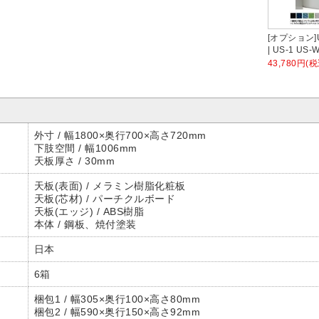
[オプション]U
| US-1 U
ネル シリー
43,780円(税
PETクロス
幅1798×高
厚さ25mm 
外寸 / 幅1800×奥行700×高さ720mm
下肢空間 / 幅1006mm
天板厚さ / 30mm
天板(表面) / メラミン樹脂化粧板
天板(芯材) / パーチクルボード
天板(エッジ) / ABS樹脂
本体 / 鋼板、焼付塗装
日本
6箱
梱包1 / 幅305×奥行100×高さ80mm
梱包2 / 幅590×奥行150×高さ92mm