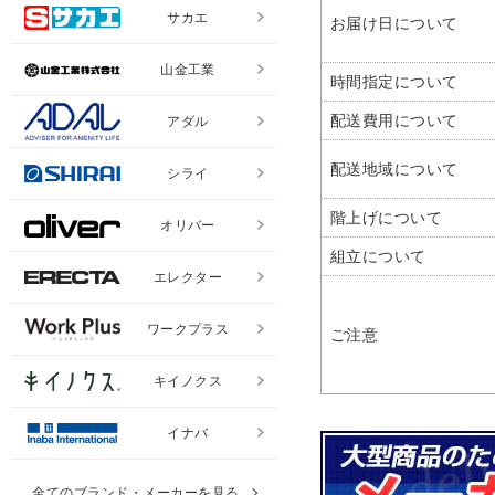
サカエ
お届け日について
山金工業
時間指定について
配送費用について
アダル
配送地域について
シライ
階上げについて
オリバー
組立について
エレクター
ワークプラス
ご注意
キイノクス
イナバ
全てのブランド・メーカーを見る