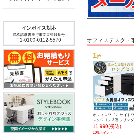
インボイス対応
適格請求書発行事業者登録番号
オフィスデスク・
T1-0100-0112-5570
1
位
オフィスワゴン サイドワ
スクワゴン 3段 シリンダ
付き 幅390×奥行510×
11,990
(税込)
600mm【ホワイト・ブ
109
ポイント