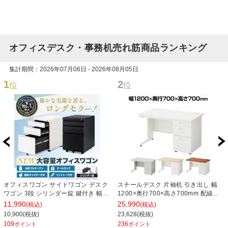
オフィスデスク・事務机売れ筋商品ランキング
集計期間：2026年07月06日 - 2026年08月05日
1
2
位
位
オフィスワゴン サイドワゴン デスク
スチールデスク 片袖机 引き出し 幅
ワゴン 3段 シリンダー錠 鍵付き 幅
1200×奥行700×高さ700mm 配線穴
390×奥行510×高さ600mm【ホワイ
事務机 ビジネスデスク
11,990
25,990
(税込)
(税込)
ト・ブラック】
10,900(税抜)
23,628(税抜)
109
236
ポイント
ポイント