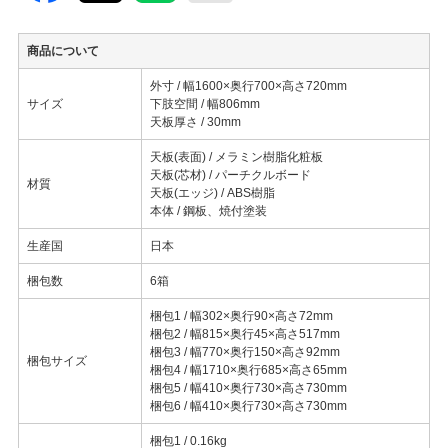
商品について
外寸 / 幅1600×奥行700×高さ720mm
サイズ
下肢空間 / 幅806mm
天板厚さ / 30mm
天板(表面) / メラミン樹脂化粧板
天板(芯材) / パーチクルボード
材質
天板(エッジ) / ABS樹脂
本体 / 鋼板、焼付塗装
生産国
日本
梱包数
6箱
梱包1 / 幅302×奥行90×高さ72mm
梱包2 / 幅815×奥行45×高さ517mm
梱包3 / 幅770×奥行150×高さ92mm
梱包サイズ
梱包4 / 幅1710×奥行685×高さ65mm
梱包5 / 幅410×奥行730×高さ730mm
梱包6 / 幅410×奥行730×高さ730mm
梱包1 / 0.16kg