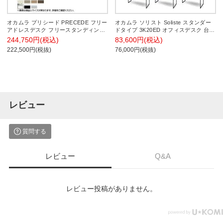
オカムラ プリシード PRECEDE フリー
オカムラ ソリスト Soliste スタンダー
アドレスデスク フリースタンディング
ドタイプ 3K20ED オフィスデスク 台形
片面タイプ 3A21GG 3A24GG 天板・
天板(右タイプ) 幅1400×奥行700×高さ
244,750円(税込)
83,600円(税込)
脚カバー同色 プライズウッド天板 塗装
720mm 幕板付き 配線ダクト付き メラ
222,500円(税抜)
76,000円(税抜)
脚 幅1500×奥行800×高さ720mm
ミン天板 フレーム脚(ブラック) 天板(テ
ィンバーウッド)
レビュー
質問する
レビュー
Q&A
レビュー投稿がありません。