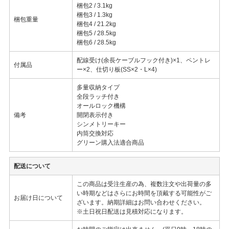
梱包2 / 3.1kg
梱包3 / 1.3kg
梱包重量
梱包4 / 21.2kg
梱包5 / 28.5kg
梱包6 / 28.5kg
配線受け(余長ケーブルフック付き)×1、ペントレ
付属品
ー×2、仕切り板(SS×2・L×4)
多量収納タイプ
全段ラッチ付き
オールロック機構
備考
開閉表示付き
シンメトリーキー
内筒交換対応
グリーン購入法適合商品
配送について
この商品は受注生産の為、複数注文や出荷量の多
い時期などはさらにお時間を頂戴する可能性がご
お届け日について
ざいます。納期詳細はお問い合わせください。
※土日祝日配送は見積対応になります。