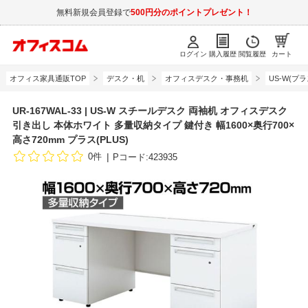
無料新規会員登録で
500円分のポイントプレゼント！
ログイン
購入履歴
閲覧履歴
カート
オフィス家具通販TOP
デスク・机
オフィスデスク・事務机
US-W(プラ
UR-167WAL-33 | US-W スチールデスク 両袖机 オフィスデスク
引き出し 本体ホワイト 多量収納タイプ 鍵付き 幅1600×奥行700×
高さ720mm プラス(PLUS)
0件
Pコード:423935