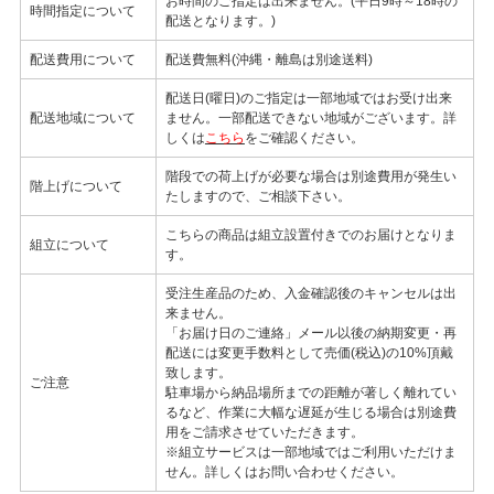
お時間のご指定は出来ません。(平日9時～18時の
時間指定について
配送となります。)
配送費用について
配送費無料(沖縄・離島は別途送料)
配送日(曜日)のご指定は一部地域ではお受け出来
配送地域について
ません。一部配送できない地域がございます。詳
しくは
こちら
をご確認ください。
階段での荷上げが必要な場合は別途費用が発生い
階上げについて
たしますので、ご相談下さい。
こちらの商品は組立設置付きでのお届けとなりま
組立について
す。
受注生産品のため、入金確認後のキャンセルは出
来ません。
「お届け日のご連絡」メール以後の納期変更・再
配送には変更手数料として売価(税込)の10%頂戴
致します。
ご注意
駐車場から納品場所までの距離が著しく離れてい
るなど、作業に大幅な遅延が生じる場合は別途費
用をご請求させていただきます。
※組立サービスは一部地域ではご利用いただけま
せん。詳しくはお問い合わせください。