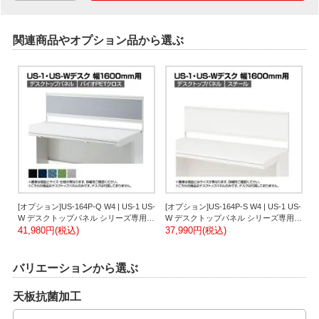
関連商品やオプション品から選ぶ
[オプション]US-164P-Q W4 | US-1 US-
[オプション]US-164P-S W4 | US-1 US-
W デスクトップパネル シリーズ専用
W デスクトップパネル シリーズ専用
バイオPETクロス ホワイトフレーム 幅
41,980円(税込)
スチール 本体ホワイト 幅1598×高さ
37,990円(税込)
1598×高さ400mm パネル厚さ25mm プ
400mm パネル厚さ25mm プラス PLUS
ラス PLUS
バリエーションから選ぶ
天板抗菌加工